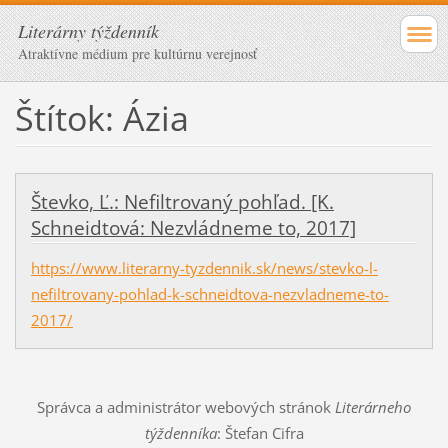
Literárny týždenník
Atraktívne médium pre kultúrnu verejnosť
Štítok: Ázia
Števko, Ľ.: Nefiltrovaný pohľad. [K.
Schneidtová: Nezvládneme to, 2017]
https://www.literarny-tyzdennik.sk/news/stevko-l-
nefiltrovany-pohlad-k-schneidtova-nezvladneme-to-
2017/
Správca a administrátor webových stránok
Literárneho
týždenníka
: Štefan Cifra