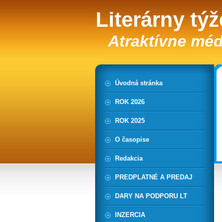
Literárny tý
Atraktívne méd
Úvodná stránka
ROK 2026
ROK 2025
O časopise
Redakcia
PREDPLATNÉ A PREDAJ
DARY NA PODPORU LT
INZERCIA