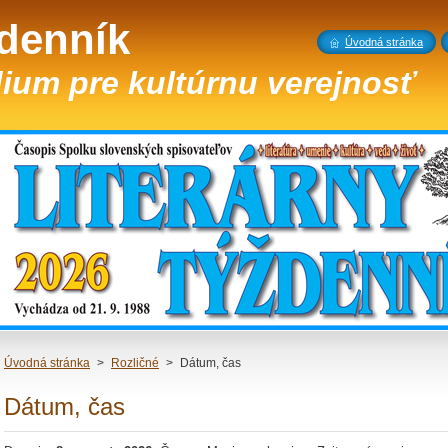
ždenník
Úvodná stránka
ium pre kultúrnu verejnosť
Úvodná stránka
>
Rozličné
>
Dátum, čas
Dátum, čas