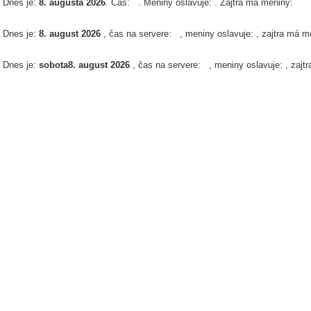
Dnes je:
8. augusta 2026
. Čas:
. Meniny oslavuje:
. Zajtra má meniny:
Dnes je:
8. august 2026
, čas na servere:
, meniny oslavuje:
, zajtra má m
Dnes je:
sobota
8. august 2026
, čas na servere:
, meniny oslavuje:
, zajt