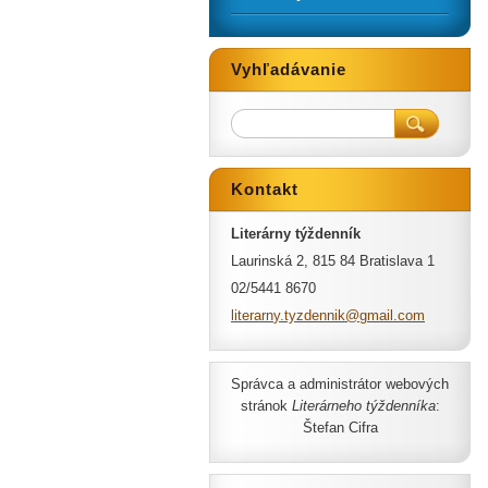
Vyhľadávanie
Kontakt
Literárny týždenník
Laurinská 2, 815 84 Bratislava 1
02/5441 8670
literarn
y.tyzden
nik@gmai
l.com
Správca a administrátor webových
stránok
Literárneho týždenníka
:
Štefan Cifra