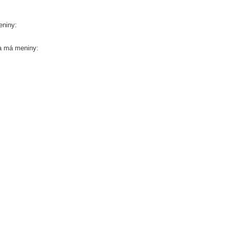
eniny:
ra má meniny: