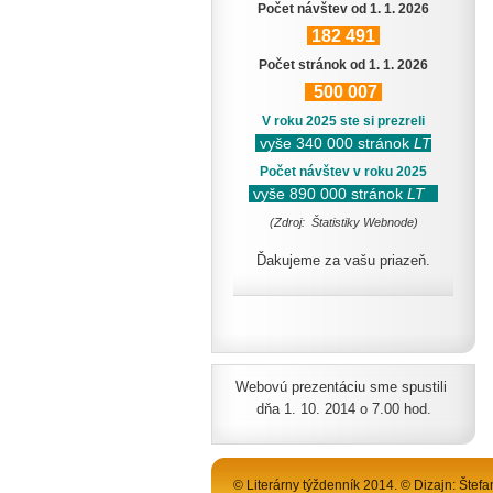
Počet návštev od 1. 1. 2026
182
491
Počet stránok od 1. 1. 2026
500
007
V roku 2025 ste si prezreli
vyše 340 000 stránok
LT
Počet návštev v roku 2025
vyše 890 000 stránok
LT
(Zdroj: Štatistiky Webnode)
Ďakujeme za vašu priazeň.
Webovú prezentáciu sme spustili
dňa 1. 10. 2014 o 7.00 hod.
© Literárny týždenník 2014. © Dizajn: Štefa