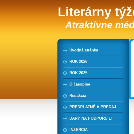
Literárny tý
Atraktívne méd
Úvodná stránka
ROK 2026
ROK 2025
O časopise
Redakcia
PREDPLATNÉ A PREDAJ
DARY NA PODPORU LT
INZERCIA