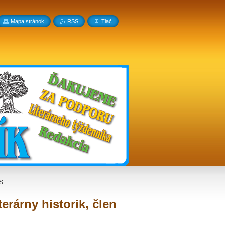
Mapa stránok
RSS
Tlač
SS
terárny historik, člen