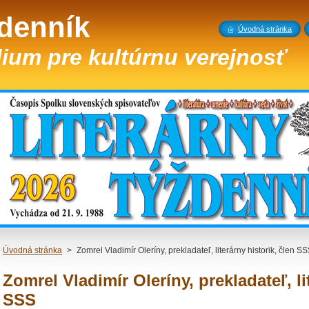
ždenník
Úvodná stránka
ium pre kultúrnu verejnosť
Úvodná stránka
>
Zomrel Vladimír Oleríny, prekladateľ, literárny historik, člen S
Zomrel Vladimír Oleríny, prekladateľ, li
SSS