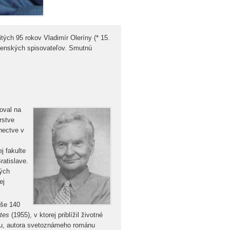
tých 95 rokov Vladimír Oleríny (* 15.
lovenských spisovateľov. Smutnú
oval na
rstve
nectve v
j fakulte
atislave.
ných
ej
yše 140
ntes
(1955), v ktorej priblížil životné
, autora svetoznámeho románu