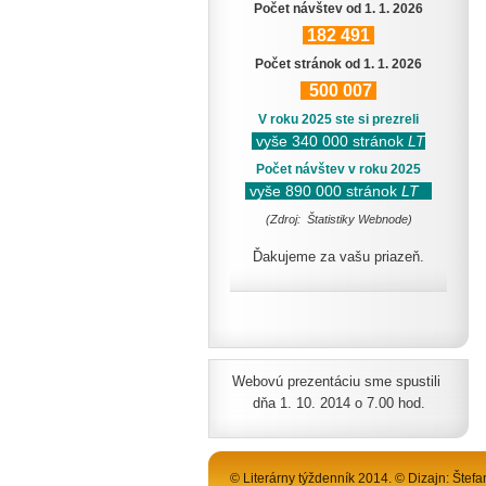
Počet návštev od 1. 1. 2026
182
491
Počet stránok od 1. 1. 2026
500
007
V roku 2025 ste si prezreli
vyše 340 000 stránok
LT
Počet návštev v roku 2025
vyše 890 000 stránok
LT
(Zdroj: Štatistiky Webnode)
Ďakujeme za vašu priazeň.
Webovú prezentáciu sme spustili
dňa 1. 10. 2014 o 7.00 hod.
© Literárny týždenník 2014. © Dizajn: Štefa