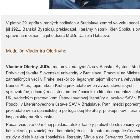
V piatok 29. apríla v ranných hodinách v Bratislave zomrel vo veku nedoži
júl 1921, Banská Bystrica), prekladateľ, literárny historik, člen Spolku s
správu nám oznámila jeho dcéra MUDr. Daniela Hatalová.
Medailón Vladimíra Olerínyho
Vladimír Oleríny, JUDr.
, maturoval na gymnáziu v Banskej Bystrici, štud
Právnickej fakulte Slovenskej univerzity v Bratislave. Pracoval na Ministe
zahraničných vecí v Prahe, neskôr bol legačným tajomníkom na veľvysla
Buenos Aires, tajomníkom Kruhu prekladateľov pri Zväze slovenských
spisovateľov, odborným asistentom pre španielsku literatúru na Filozoficke
UK, vedeckým pracovníkom Ústavu svetovej literatúry a jazykov SAV v Br
Pôsobil v Literárnovednom ústave SAV v Bratislave. Patril medzi popred
prekladateľov zo španielskej a portugalskej literatúry, priekopníkov literárn
hispanistiky na Slovensku.
Počas viac ako 60 ročnej prekladateľskej kariéry preložil do slovenčiny v
básnických, prozaických a dramatických diel. Je autor monografie
Cerva
osudy a dielo klasika španielskej literatúry Miguela de
Cervantes
Saavedru