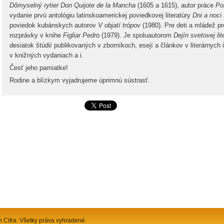
Dômyselný rytier Don Quijote de la Mancha
(1605 a 1615), autor práce
Po
vydanie prvú antológiu latinskoamerickej poviedkovej literatúry
Dni a noci
poviedok kubánskych autorov
V objatí trópov
(1980). Pre deti a mládež pr
rozprávky v knihe
Figliar
Pedro
(1979). Je spoluautorom
Dejín svetovej li
desiatok štúdií publikovaných v zborníkoch, esejí a článkov v literárnyc
v knižných vydaniach a i.
Česť jeho pamiatke!
Rodine a blízkym vyjadrujeme úprimnú sústrasť.
n Cifra. Všetky práva vyhradené.