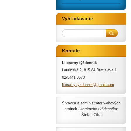
Vyhľadávanie
Kontakt
Literárny týždenník
Laurinská 2, 815 84 Bratislava 1
02/5441 8670
literarn
y.tyzden
nik@gmai
l.com
Správca a administrátor webových
stránok
Literárneho týždenníka
:
Štefan Cifra