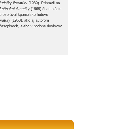
ludníky literatúry
(1989). Pripravil na
 Latinskej
Ameriky
(1969) či antológiu
erozprával španielske ľudové
teratúry
(1963), ako aj autorom
h časopisoch, alebo v podobe doslovov