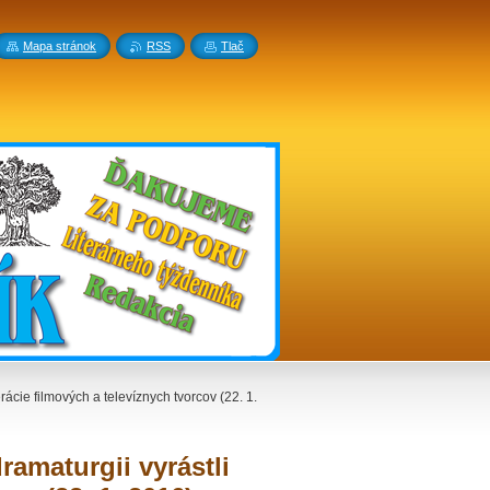
Mapa stránok
RSS
Tlač
ácie filmových a televíznych tvorcov (22. 1.
amaturgii vyrástli