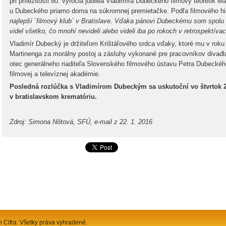
pri príležitosti 80. výročia jubilea Vladimíra Dubeckého filmový teoretik Mar
u Dubeckého priamo doma na súkromnej premietačke. Podľa filmového hi
najlepší ´filmový klub´ v Bratislave. Vďaka pánovi Dubeckému som spolu
videl všetko, čo mnohí nevideli alebo videli iba po rokoch v retrospektívac
Vladimír Dubecký je držiteľom Krištáľového srdca vďaky, ktoré mu v roku
Martinenga za morálny postoj a zásluhy vykonané pre pracovníkov divadla,
otec generálneho riaditeľa Slovenského filmového ústavu Petra Dubecké
filmovej a televíznej akadémie.
Posledná rozlúčka s Vladimírom Dubeckým
sa uskutoční vo štvrtok 
v bratislavskom krematóriu.
Zdroj: Simona Nôtová, SFÚ, e-mail z 22. 1. 2016
n Cifra. Všetky práva vyhradené.