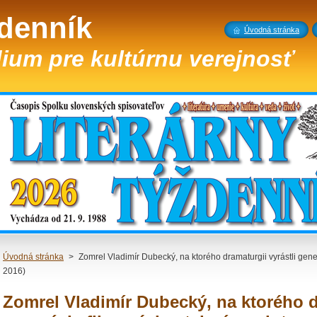
ždenník
Úvodná stránka
ium pre kultúrnu verejnosť
Úvodná stránka
>
Zomrel Vladimír Dubecký, na ktorého dramaturgii vyrástli gener
2016)
Zomrel Vladimír Dubecký, na ktorého dr