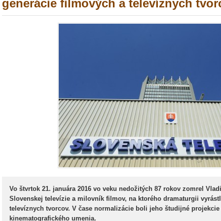
generácie filmových a televíznych tvorc
Vo štvrtok 21. januára 2016 vo veku nedožitých 87 rokov zomrel Vla
Slovenskej televízie a milovník filmov, na ktorého dramaturgii
vyrást
televíznych tvorcov. V čase normalizácie boli jeho študijné projekci
kinematografického umenia.