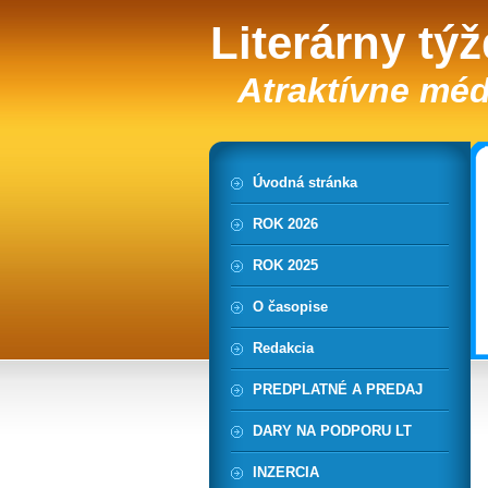
Literárny tý
Atraktívne méd
Úvodná stránka
ROK 2026
ROK 2025
O časopise
Redakcia
PREDPLATNÉ A PREDAJ
DARY NA PODPORU LT
INZERCIA