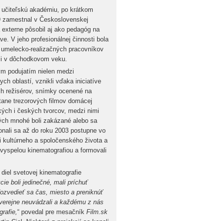
 učiteľskú akadémiu, po krátkom
59 zamestnal v Československej
a externe pôsobil aj ako pedagóg na
e. V jeho profesionálnej činnosti bola
a umelecko-realizačných pracovníkov
ôr i v dôchodkovom veku.
ným podujatím nielen medzi
ch oblastí, vznikli vďaka iniciatíve
h režisérov, snímky ocenené na
átane trezorových filmov domácej
kých i českých tvorcov, medzi nimi
rých mnohé boli zakázané alebo sa
konali sa až do roku 2003 postupne vo
i kultúrneho a spoločenského života a
 vyspelou kinematografiou a formovali
iel svetovej kinematografie
kcie boli jedinečné, mali príchuť
ozvedieť sa čas, miesto a preniknúť
y verejne neuvádzali a každému z nás
rafie,
“ povedal pre mesačník
Film.sk