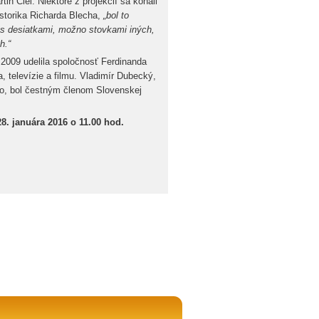
tin Ciel. Niektoré z projekcií sa konali
storika Richarda Blecha,
„bol to
 s desiatkami, možno stovkami iných,
h.“
 2009 udelila spoločnosť Ferdinanda
 televízie a filmu. Vladimír Dubecký,
ho, bol čestným členom Slovenskej
28. januára 2016 o 11.00 hod.