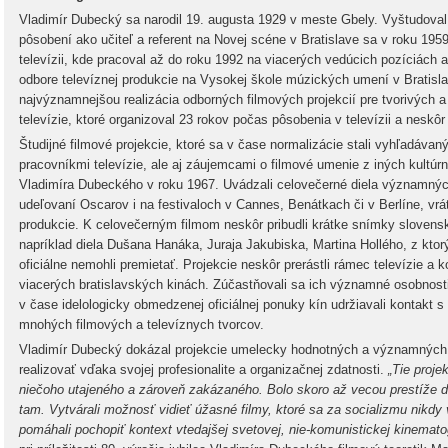
Vladimír Dubecký sa narodil 19. augusta 1929 v meste Gbely. Vyštudoval
pôsobení ako učiteľ a referent na Novej scéne v Bratislave sa v roku 19
televízii, kde pracoval až do roku 1992 na viacerých vedúcich pozíciách 
odbore televíznej produkcie na Vysokej škole múzických umení v Bratislav
najvýznamnejšou realizácia odborných filmových projekcií pre tvorivých 
televízie, ktoré organizoval 23 rokov počas pôsobenia v televízii a nesk
Študijné filmové projekcie, ktoré sa v čase normalizácie stali vyhľadáva
pracovníkmi televízie, ale aj záujemcami o filmové umenie z iných kultúrny
Vladimíra Dubeckého v roku 1967. Uvádzali celovečerné diela významnýc
udeľovaní Oscarov i na festivaloch v Cannes, Benátkach či v Berlíne, vr
produkcie. K celovečerným filmom neskôr pribudli krátke snímky slovens
napríklad diela Dušana Hanáka, Juraja Jakubiska, Martina Hollého, z kto
oficiálne nemohli premietať. Projekcie neskôr prerástli rámec televízie a 
viacerých bratislavských kinách. Zúčastňovali sa ich významné osobnost
v čase idelologicky obmedzenej oficiálnej ponuky kín udržiavali kontakt s
mnohých filmových a televíznych tvorcov.
Vladimír Dubecký dokázal projekcie umelecky hodnotných a významných d
realizovať vďaka svojej profesionalite a organizačnej zdatnosti.
„Tie proje
niečoho utajeného a zároveň zakázaného. Bolo skoro až vecou prestíže d
tam. Vytvárali možnosť vidieť úžasné filmy, ktoré sa za socializmu nikd
pomáhali pochopiť kontext vtedajšej svetovej, nie-komunistickej kinematog