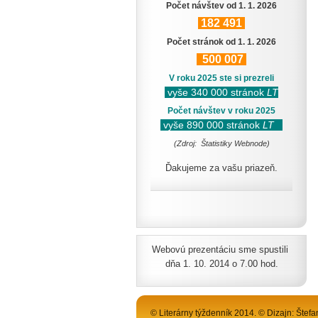
Počet návštev od 1. 1. 2026
182
491
Počet stránok od 1. 1. 2026
500
007
V roku 2025 ste si prezreli
vyše 340 000 stránok
LT
Počet návštev v roku 2025
vyše 890 000 stránok
LT
(Zdroj: Štatistiky Webnode)
Ďakujeme za vašu priazeň.
Webovú prezentáciu sme spustili
dňa 1. 10. 2014 o 7.00 hod.
© Literárny týždenník 2014. © Dizajn: Štefa