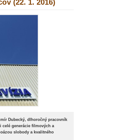
ov (22. 1. 2016)
dimír Dubecký, dlhoročný pracovník
li celé generácie filmových a
e oázou slobody a kvalitného