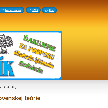
Mapa stránok
RSS
Tlač
j fantastiky
venskej teórie