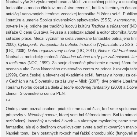
Napísal vyše 30 výskumných prác a štúdií zo sociálnej politiky a sociológie 
fantastike a mnoho článkov, množstvo recenzií, kritík v literárnych časop
antológií venovaných literárnej vedeckej fantastike či žánru sci-fi. Publik
literatúru a umenie Spolku slovenských spisovateľov (SSS)
,
v
Interkome, 
osvete
i v jej prílohe pre tradičnú ľudovú kultúru
Tradícia a súčasnosť
(NO
súťaže O cenu Gustáva Reussa a spoluzakladateľ a editor zborníka
Krut
súťažné práce. Medzi významné diela venované fantastike patria jeho kn
2000),
Cyberpunk: Vstupenka do tretieho tisícročia
(Vydavateľstvo SSS, 
(LIC, 2008),
Dobre organizovaný netvor
(LIC, 2011),
Netvor: Od Frankenst
Napísal aj metodický materiál
Základné učebné texty pre začínajúcich lit
a realizmus
(NOC, 1999). Za svoje dlhoročné pôsobenie a rozvoj žánru fanta
ocenenia ako Cena Národného osvetového centra za prínos k rozvoju teórie a
(1999), Cena českej a slovenskej Akadémie sci-fi, fantasy a hororu za ce
v Čechách a na Slovensku za zásluhy – Mlok (2007), dve prémie Literár
literárnu tvorbu dostal za diela
Z teórie modernej fantastiky
(2008) a
Dobre
členom Slovenského centra PEN.
***
Ondreja som poznal osobne, priatelili sme sa od čias, keď sme spolu pra
príspevky v
Národnej osvete
, ktorej som bol šéfredaktorom. Bol to mimo
rozhľadený, invenčný a tvorivý človek – s vlastným myslením; neraz sme 
fantastike, ale aj o dnešnom orwellovskom svete a sofistikovaných mani
Napriek tomu, že v ostatných rokoch mal ťažkú chorobu pľúc (fungovali