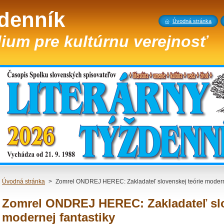
ždenník
Úvodná stránka
ium pre kultúrnu verejnosť
Úvodná stránka
>
Zomrel ONDREJ HEREC: Zakladateľ slovenskej teórie moderne
Zomrel ONDREJ HEREC: Zakladateľ slo
modernej fantastiky