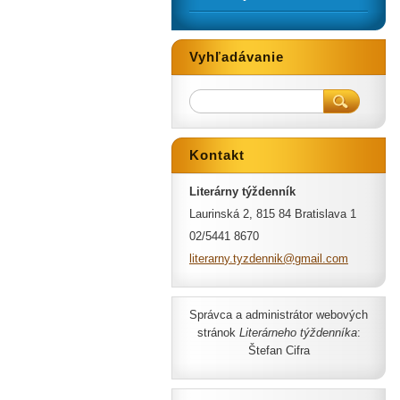
Vyhľadávanie
Kontakt
Literárny týždenník
Laurinská 2, 815 84 Bratislava 1
02/5441 8670
literarn
y.tyzden
nik@gmai
l.com
Správca a administrátor webových
stránok
Literárneho týždenníka
:
Štefan Cifra