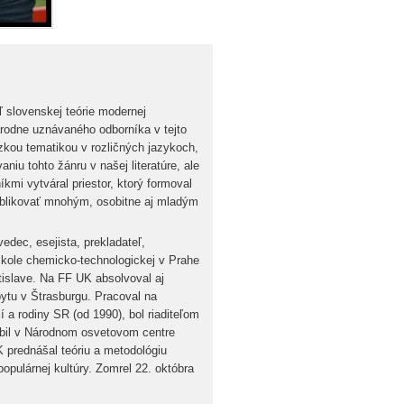
ľ slovenskej teórie modernej
národne uznávaného odborníka v tejto
zkou tematikou v rozličných jazykoch,
niu tohto žánru v našej literatúre, ale
kmi vytváral priestor, ktorý formoval
ublikovať mnohým, osobitne aj mladým
 vedec, esejista, prekladateľ,
škole chemicko-technologickej v Prahe
tislave. Na FF UK absolvoval aj
ytu v Štrasburgu. Pracoval na
 a rodiny SR (od 1990), bol riaditeľom
bil v Národnom osvetovom centre
 prednášal teóriu a metodológiu
populárnej kultúry. Zomrel 22. októbra