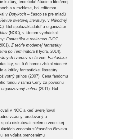
kultúry, teoretické štúdie o literárnej
isoch a v rozhlase, bol editorom
oval v
Dotykoch
– časopise pre mladú
Revue svetovej literatúry
, v
Národnej
C)
.
Bol spoluzakladateľ a organizátor
ohlav
(NOC), v ktorom vychádzali
ihy:
Fantastika a realizmus
(NOC,
2001),
Z teórie modernej fantastiky
eina po Terminátora
(Hydra, 2014).
erárnych tvorcov
s názvom
Fantastika
stiky, sci-fi či hororu získal viaceré
 kritiky fantastickej literatúry
loživotný prínos (2007), Cena fandomu
neho fondu v rámci Ceny za pôvodnú
 organizovaný netvor
(2011). Bol
covali v NOC a keď uverejňoval
riadne vzácny, erudovaný a
spolu diskutovali nielen o vedeckej
puláciách vedomia súčasného človeka.
 mu len vďaka prenosnému