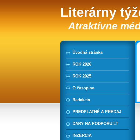
Literárny tý
Atraktívne méd
Úvodná stránka
ROK 2026
ROK 2025
O časopise
Redakcia
PREDPLATNÉ A PREDAJ
DARY NA PODPORU LT
INZERCIA