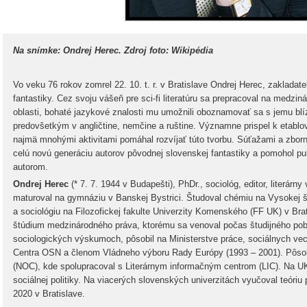
Na snímke: Ondrej Herec. Zdroj foto: Wikipédia
Vo veku 76 rokov zomrel 22. 10. t. r. v Bratislave Ondrej Herec, zakladate
fantastiky. Cez svoju vášeň pre sci-fi literatúru sa prepracoval na medzi
oblasti, bohaté jazykové znalosti mu umožnili oboznamovať sa s jemu blí
predovšetkým v angličtine, nemčine a ruštine. Významne prispel k etablova
najmä mnohými aktivitami pomáhal rozvíjať túto tvorbu. Súťažami a zborní
celú novú generáciu autorov pôvodnej slovenskej fantastiky a pomohol p
autorom.
Ondrej Herec
(* 7. 7. 1944 v Budapešti), PhDr., sociológ, editor, literárny
maturoval na gymnáziu v Banskej Bystrici. Študoval chémiu na Vysokej 
a sociológiu na Filozofickej fakulte Univerzity Komenského (FF UK) v Bra
štúdium medzinárodného práva, ktorému sa venoval počas študijného pob
sociologických výskumoch, pôsobil na Ministerstve práce, sociálnych vecí
Centra OSN a členom Vládneho výboru Rady Európy (1993 – 2001). Pôso
(NOC), kde spolupracoval s Literárnym informačným centrom (LIC). Na UK
sociálnej politiky. Na viacerých slovenských univerzitách vyučoval teóriu 
2020 v Bratislave.