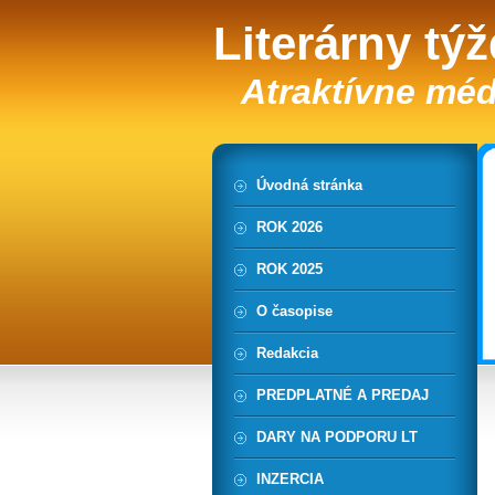
Literárny tý
Atraktívne méd
Úvodná stránka
ROK 2026
ROK 2025
O časopise
Redakcia
PREDPLATNÉ A PREDAJ
DARY NA PODPORU LT
INZERCIA