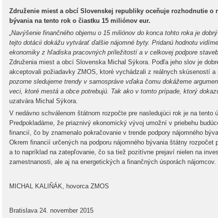
Združenie miest a obcí Slovenskej republiky oceňuje rozhodnutie o 
bývania na tento rok o čiastku 15 miliónov eur.
„Navýšenie finančného objemu o 15 miliónov do konca tohto roka je dobrý
tejto dotácii dokážu vytvárať ďalšie nájomné byty. Pridanú hodnotu vidíme
ekonomiky z hľadiska pracovných príležitostí a v celkovej podpore stave
Združenia miest a obcí Slovenska Michal Sýkora. Podľa jeho slov je dobré
akceptovali požiadavky ZMOS, ktoré vychádzali z reálnych skúseností a 
pozorne sledujeme trendy v samospráve vďaka čomu dokážeme argumento
veci, ktoré mestá a obce potrebujú. Tak ako v tomto prípade, ktorý dokaz
uzatvára Michal Sýkora.
V nedávno schválenom štátnom rozpočte pre nasledujúci rok je na tento ú
Predpokladáme, že priaznivý ekonomický vývoj umožní v priebehu budúc
financií, čo by znamenalo pokračovanie v trende podpory nájomného býva
Okrem financií určených na podporu nájomného bývania štátny rozpočet 
a to napríklad na zatepľovanie, čo sa tiež pozitívne prejaví nielen na inve
zamestnanosti, ale aj na energetických a finančných úsporách nájomcov.
MICHAL KALIŇÁK, hovorca ZMOS
Bratislava 24. november 2015