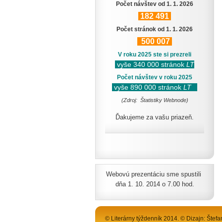
Počet návštev od 1. 1. 2026
182
491
Počet stránok od 1. 1. 2026
500
007
V roku 2025 ste si prezreli
vyše 340 000 stránok
LT
Počet návštev v roku 2025
vyše 890 000 stránok
LT
(Zdroj: Štatistiky Webnode)
Ďakujeme za vašu priazeň.
Webovú prezentáciu sme spustili
dňa 1. 10. 2014 o 7.00 hod.
© Literárny týždenník 2014. © Dizajn: Štefa