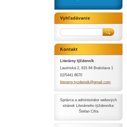
Vyhľadávanie
Kontakt
Literárny týždenník
Laurinská 2, 815 84 Bratislava 1
02/5441 8670
literarn
y.tyzden
nik@gmai
l.com
Správca a administrátor webových
stránok
Literárneho týždenníka
:
Štefan Cifra