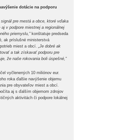
navýšenie dotácie na podporu
 signál pre mestá a obce, ktoré vďaka
 aj v podpore miestnej a regionálnej
bného priemyslu,“
konštatuje predseda
, ak príslušné ministerstvá
potrieb miest a obcí.
„Je dobré ak
vať a tak získavať podporu pre
uje, že naše rokovania boli úspešné,“
čel vyčlenených 10 miliónov eur.
eho roka ďalšie navýšenie objemu
nia pre obyvateľov miest a obcí.
počíta aj s ďalším objemom zdrojov
stičných aktivitách či podpore lokálnej