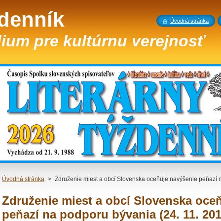
ždenník
Úvodná stránka
ium pre kultúrnu verejnosť
Úvodná stránka
>
Združenie miest a obcí Slovenska oceňuje navýšenie peňazí n
Združenie miest a obcí Slovenska oce
peňazí na podporu bývania (24. 11. 201