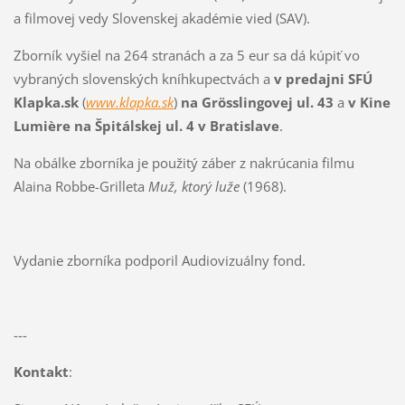
a filmovej vedy Slovenskej akadémie vied (SAV).
Zborník vyšiel na 264 stranách a za 5 eur sa dá kúpiť vo
vybraných slovenských kníhkupectvách a
v predajni SFÚ
Klapka.sk
(
www.klapka.sk
)
na Grösslingovej ul. 43
a
v Kine
Lumière na Špitálskej ul. 4 v Bratislave
.
Na obálke zborníka je použitý záber z nakrúcania filmu
Alaina Robbe-Grilleta
Muž, ktorý luže
(1968).
Vydanie zborníka podporil Audiovizuálny fond.
---
Kontakt
: