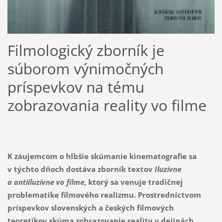
Filmologický zborník je
súborom výnimočných
príspevkov na tému
zobrazovania reality vo filme
K záujemcom o hlbšie skúmanie kinematografie sa
v týchto dňoch dostáva zborník textov
Iluzívne
a antiiluzívne vo filme
, ktorý sa venuje
tradičnej
problematike filmového realizmu. Prostredníctvom
príspevkov
slovenských a českých filmových
teoretikov skúma
zobrazovanie reality v dejinách