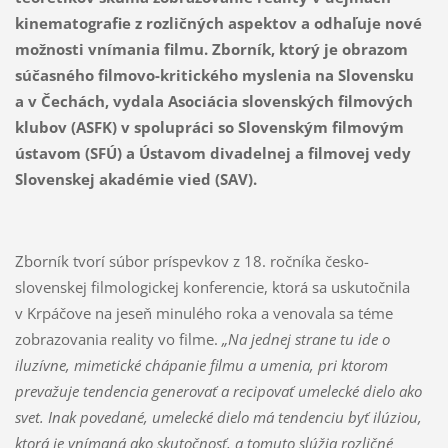
kinematografie z rozličných aspektov a odhaľuje nové
možnosti vnímania filmu. Zborník, ktorý je obrazom
súčasného filmovo-kritického myslenia na Slovensku
a v Čechách, vydala
Asociácia slovenských filmových
klubov (ASFK) v spolupráci so Slovenským filmovým
ústavom (SFÚ) a Ústavom divadelnej a filmovej vedy
Slovenskej akadémie vied (SAV).
Zborník tvorí súbor príspevkov z 18. ročníka česko-
slovenskej filmologickej konferencie, ktorá sa uskutočnila
v Krpáčove na jeseň minulého roka a venovala sa téme
zobrazovania reality vo filme.
„Na jednej strane tu ide o
iluzívne, mimetické chápanie filmu a umenia, pri ktorom
prevažuje tendencia generovať a recipovať umelecké dielo ako
svet. Inak povedané, umelecké dielo má tendenciu byť ilúziou,
ktorá je vnímaná ako skutočnosť, a tomuto slúžia rozličné