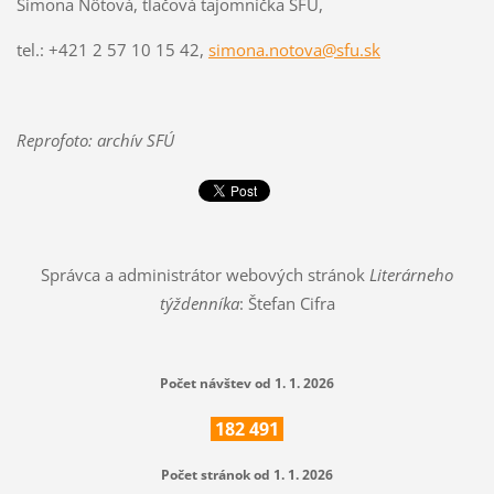
Simona Nôtová, tlačová tajomníčka SFÚ,
tel.: +421 2 57 10 15 42,
simona.notova@sfu.sk
Reprofoto: archív SFÚ
Správca a administrátor webových stránok
Literárneho
týždenníka
: Štefan Cifra
Počet návštev od 1. 1. 2026
182
491
Počet stránok od 1. 1. 2026