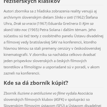
režisérskych klasikov
Autori zborníka sa z hľadiska zobrazenia reality venujú aj
archívnym slovenským dielam
Slnko v sieti
(1962) Štefana
Uhra,
Drak sa vracia
(1967) Eduarda Grečnera či
Kým sa
skončí táto noc
(1965) Petra Solana i ďalším témam. Jeho
súčasťou sú tiež texty z osobitného panelu Ústavu divadelnej
a filmovej vedy bratislavskej SAV na konferencii, ktorého
hlavnou témou sa stali premeny cenzúry v československej
kinematografii. V zborníku sa nachádza celkovo dvadsať
jeden príspevkov slovenských a českých filmových
teoretikov a filmológov a usporiadané sú v poradí, v akom
zazneli na konferencii.
Kde sa dá zborník kúpiť?
Zborník
Iluzívne a antiiluzívne vo filme
vydala Asociácia
slovenských filmových klubov (ASFK) v spolupráci so
Slovenským filmovým ústavom (SFÚ) a Ústavom divadelnej