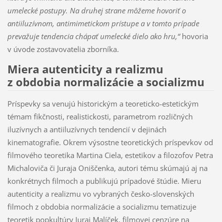
umelecké postupy. Na druhej strane môžeme hovoriť o
antiiluzívnom, antimimetickom prístupe a v tomto prípade
prevažuje tendencia chápať umelecké dielo ako hru,“
hovoria
v úvode zostavovatelia zborníka.
Miera autenticity a realizmu
z obdobia normalizácie a socializmu
Príspevky sa venujú historickým a teoreticko-estetickým
témam fikčnosti, realistickosti, parametrom rozličných
iluzívnych a antiiluzívnych tendencií v dejinách
kinematografie. Okrem výsostne teoretických príspevkov od
filmového teoretika Martina Ciela, estetikov a filozofov Petra
Michaloviča či Juraja Oniščenka, autori tému skúmajú aj na
konkrétnych filmoch a publikujú prípadové štúdie. Mieru
autenticity a realizmu vo vybraných česko-slovenských
filmoch z obdobia normalizácie a socializmu tematizuje
teoretik popkultúry Juraj Malíček, filmovej cenzúre na