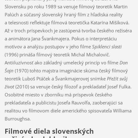
Slovensku po roku 1989 sa venuje filmový teoretik Martin
Palúch a súčasný slovenský hraný film z hľadiska reality
a telesnosti reflektuje filmová teoretička Katarína Mišíková.
Až v troch príspevkoch je zastúpená tvorba českého režiséra
a animátora Jana Švankmajera. Pokus o interpretáciu
motívov a analýzu postupov v jeho filme
Spiklenci slasti
(1996) prináša filmový teoretik Michal Michalovič.
Antiiluzívnosť ako základný umelecký princíp vo filme
Don
Šajn
(1970) tohto majstra imaginácie skúma český filmový
teoretik Luboš Ptáček a Švankmajerovej snímke
Přežít svůj
život
(2010) sa venuje český filozof a prekladateľ Josef Fulka.
Osobitné miesto v zborníku má príspevok českého
prekladateľa a publicistu Josefa Rauvolfa, zaoberajúci sa
realitou vo filmovom diele amerického spisovateľa Williama
Burroughsa.
Filmové diela slovenských