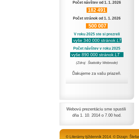
Počet návštev od 1. 1. 2026
182
491
Počet stránok od 1. 1. 2026
500
007
V roku 2025 ste si prezreli
vyše 340 000 stránok
LT
Počet návštev v roku 2025
vyše 890 000 stránok
LT
(Zdroj: Štatistiky Webnode)
Ďakujeme za vašu priazeň.
Webovú prezentáciu sme spustili
dňa 1. 10. 2014 o 7.00 hod.
© Literárny týždenník 2014. © Dizajn: Štefa