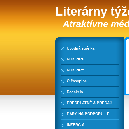
Literárny tý
Atraktívne méd
Úvodná stránka
ROK 2026
ROK 2025
O časopise
Redakcia
PREDPLATNÉ A PREDAJ
DARY NA PODPORU LT
INZERCIA