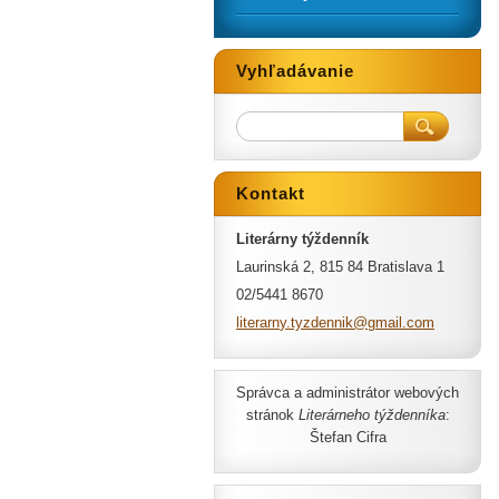
Vyhľadávanie
Kontakt
Literárny týždenník
Laurinská 2, 815 84 Bratislava 1
02/5441 8670
literarn
y.tyzden
nik@gmai
l.com
Správca a administrátor webových
stránok
Literárneho týždenníka
:
Štefan Cifra