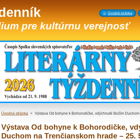
ždenník
Úvodná stránka
ium pre kultúrnu verejnosť
Úvodná stránka
>
Výstava Od bohyne k Bohorodičke, vdýchnuté Božím Duchom 
Výstava Od bohyne k Bohorodičke, v
Duchom na Trenčianskom hrade – 25. 5