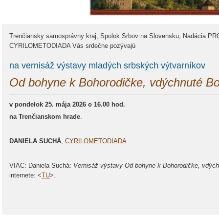
Trenčiansky samosprávny kraj, Spolok Srbov na Slovensku, Nadácia PR
CYRILOMETODIADA Vás srdečne pozývajú
na vernisáž výstavy mladých srbských výtvarníkov
Od bohyne k Bohorodičke, vdýchnuté 
v pondelok 25. mája 2026 o 16.00 hod.
na Trenčianskom hrade
.
DANIELA SUCHÁ
,
CYRILOMETODIADA
VIAC: Daniela Suchá:
Vernisáž výstavy Od bohyne k Bohorodičke, vdý
internete: <
TU
>.