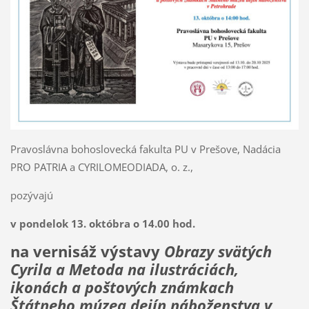
Pravoslávna bohoslovecká fakulta PU v Prešove, Nadácia
PRO PATRIA a CYRILOMEODIADA, o. z.,
pozývajú
v pondelok 13. októbra o 14.00 hod.
na vernisáž výstavy
Obrazy svätých
Cyrila a Metoda na ilustráciách,
ikonách
a poštových známkach
Štátneho múzea dejín náboženstva v