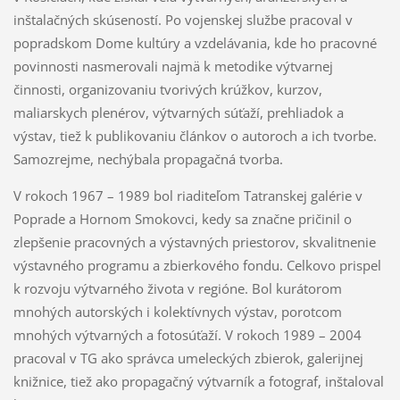
inštalačných skúseností. Po vojenskej službe pracoval v
popradskom Dome kultúry a vzdelávania, kde ho pracovné
povinnosti nasmerovali najmä k metodike výtvarnej
činnosti, organizovaniu tvorivých krúžkov, kurzov,
maliarskych plenérov, výtvarných súťaží, prehliadok a
výstav, tiež k publikovaniu článkov o autoroch a ich tvorbe.
Samozrejme, nechýbala propagačná tvorba.
V rokoch 1967 – 1989 bol riaditeľom Tatranskej galérie v
Poprade a Hornom Smokovci, kedy sa značne pričinil o
zlepšenie pracovných a výstavných priestorov, skvalitnenie
výstavného programu a zbierkového fondu. Celkovo prispel
k rozvoju výtvarného života v regióne. Bol kurátorom
mnohých autorských i kolektívnych výstav, porotcom
mnohých výtvarných a fotosúťaží. V rokoch 1989 – 2004
pracoval v TG ako správca umeleckých zbierok, galerijnej
knižnice, tiež ako propagačný výtvarník a fotograf, inštaloval