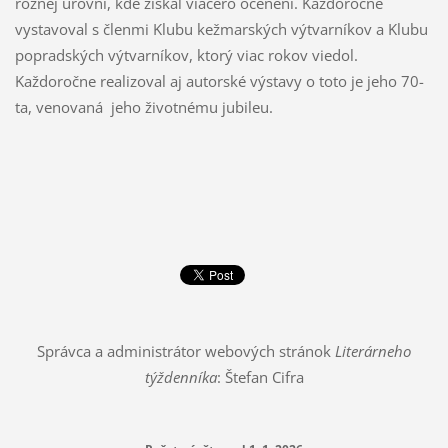
rôznej úrovni, kde získal viacero ocenení. Každoročne
vystavoval s členmi Klubu kežmarských výtvarníkov a Klubu
popradských výtvarníkov, ktorý viac rokov viedol.
Každoročne realizoval aj autorské výstavy o toto je jeho 70-
ta, venovaná jeho životnému jubileu.
Správca a administrátor webových stránok
Literárneho
týždenníka
: Štefan Cifra