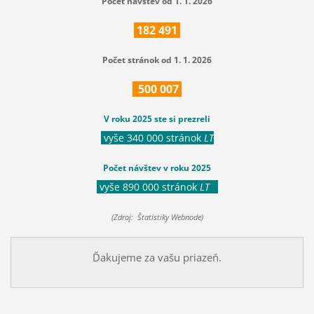
Počet návštev od 1. 1. 2026
182
491
Počet stránok od 1. 1. 2026
500
007
V roku 2025 ste si prezreli
vyše 340 000 stránok
LT
Počet návštev v roku 2025
vyše 890 000 stránok
LT
(Zdroj: Štatistiky Webnode)
Ďakujeme za vašu priazeň.