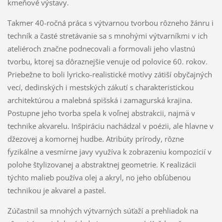
kmeňové výstavy.
Takmer 40-ročná práca s výtvarnou tvorbou rôzneho žánru i
techník a časté stretávanie sa s mnohými výtvarníkmi v ich
ateliéroch značne podnecovali a formovali jeho vlastnú
tvorbu, ktorej sa dôraznejšie venuje od polovice 60. rokov.
Priebežne to boli lyricko-realistické motívy zátiší obyčajných
vecí, dedinských i mestských zákutí s charakteristickou
architektúrou a malebná spišská i zamagurská krajina.
Postupne jeho tvorba spela k voľnej abstrakcii, najmä v
technike akvarelu. Inšpiráciu nachádzal v poézii, ale hlavne v
džezovej a komornej hudbe. Atribúty prírody, rôzne
fyzikálne a vesmírne javy využíva k zobrazeniu kompozícií v
polohe štylizovanej a abstraktnej geometrie. K realizácii
týchto malieb používa olej a akryl, no jeho obľúbenou
technikou je akvarel a pastel.
Zúčastnil sa mnohých výtvarných súťaží a prehliadok na