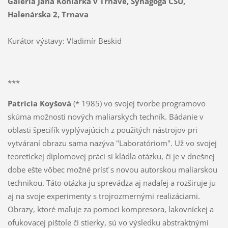
Galéria Jána Koniarka v Trnave, Synagóga CSU,
Halenárska 2, Trnava
Kurátor výstavy: Vladimír Beskid
***
Patrícia Koyšová
(* 1985) vo svojej tvorbe programovo
skúma možnosti nových maliarskych techník. Bádanie v
oblasti špecifík vyplývajúcich z použitých nástrojov pri
vytváraní obrazu sama nazýva "Laboratóriom". Už vo svojej
teoretickej diplomovej práci si kládla otázku, či je v dnešnej
dobe ešte vôbec možné prísť s novou autorskou maliarskou
technikou. Táto otázka ju sprevádza aj nadaľej a rozširuje ju
aj na svoje experimenty s trojrozmernými realizáciami.
Obrazy, ktoré maľuje za pomoci kompresora, lakovníckej a
ofukovacej pištole či stierky, sú vo výsledku abstraktnými