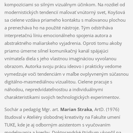
kompozíciami so silným vizuálnym účinkom. Na rozdiel od
modernistických tendencií maľovať vnútorný svet, Koyšová
sa cielene vzdáva priameho kontaktu s maľovanou plochou
a prenecháva ho na použité nástroje. Tým odstriháva
interpretačnú líniu emocionálneho spojenia autora a
abstraktného maliarskeho vyjadrenia. Oproti tomu akoby
priamo úmerne silnel komunikačný kanál spájajúci
vnímateľa diela s jeho vlastnou imagináciou vyvolanou
obrazom. Autorka svoju prácu ideovo i prakticky vedome
vymedzuje voči tendenciám v maľbe ovplyvneným súčasnou
digitálno-masmediálnou vizualitou. Cielene pracuje s
náhodou, nepredvídateľnosťou a individuálnymi
charakteristikami svojich technologických experimentov.
Sochár a pedagóg Mgr. art.
Marian Straka
, ArtD. (1976)
študoval v Ateliéry slobodnej kreativity na Fakulte umení
TUKE, kde je aj odborným asistentom s vyučovaním
modelovania a kresby. Doktorandské štúdium ukončil na