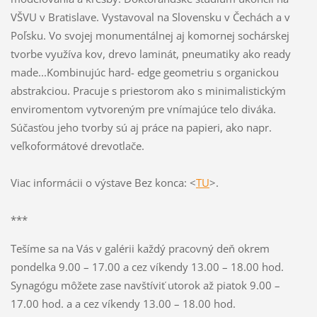
VŠVU v Bratislave. Vystavoval na Slovensku v Čechách a v
Poľsku. Vo svojej monumentálnej aj komornej sochárskej
tvorbe využíva kov, drevo laminát, pneumatiky ako ready
made...Kombinujúc hard- edge geometriu s organickou
abstrakciou. Pracuje s priestorom ako s minimalistickým
enviromentom vytvoreným pre vnímajúce telo diváka.
Súčasťou jeho tvorby sú aj práce na papieri, ako napr.
veľkoformátové drevotlače.
Viac informácii o výstave Bez konca: <
TU
>.
***
Tešíme sa na Vás v galérii každý pracovný deň okrem
pondelka 9.00 – 17.00 a cez víkendy 13.00 – 18.00 hod.
Synagógu môžete zase navštíviť utorok až piatok 9.00 –
17.00 hod. a a cez víkendy 13.00 – 18.00 hod.