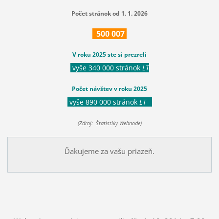
Počet stránok od 1. 1. 2026
500
007
V roku 2025 ste si prezreli
vyše 340 000 stránok
LT
Počet návštev v roku 2025
vyše 890 000 stránok
LT
(Zdroj: Štatistiky Webnode)
Ďakujeme za vašu priazeň.