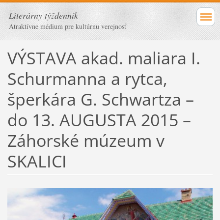
Literárny týždenník
Atraktívne médium pre kultúrnu verejnosť
VÝSTAVA akad. maliara I.
Schurmanna a rytca,
šperkára G. Schwartza –
do 13. AUGUSTA 2015 –
Záhorské múzeum v
SKALICI