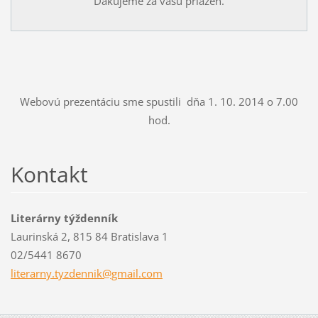
Ďakujeme za vašu priazeň.
Webovú prezentáciu sme spustili dňa 1. 10. 2014 o 7.00
hod.
Kontakt
Literárny týždenník
Laurinská 2, 815 84 Bratislava 1
02/5441 8670
literarn
y.tyzden
nik@gmai
l.com