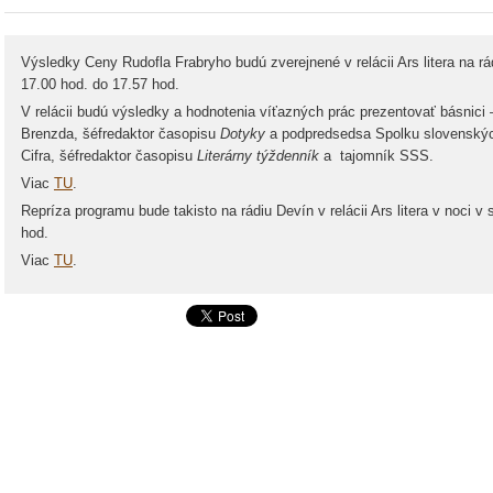
Výsledky Ceny Rudofla Frabryho budú zverejnené v relácii Ars litera na r
17.00 hod. do 17.57 hod.
V relácii budú výsledky a hodnotenia víťazných prác prezentovať básnici
Brenzda, šéfredaktor časopisu
Dotyky
a podpredsedsa Spolku slovenských
Cifra, šéfredaktor časopisu
Literárny týždenník
a tajomník SSS.
Viac
TU
.
Repríza programu bude takisto na rádiu Devín v relácii Ars litera v noci v
hod.
Viac
TU
.