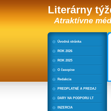
Literárny tý
Atraktívne méd
Úvodná stránka
ROK 2026
ROK 2025
O časopise
Redakcia
PREDPLATNÉ A PREDAJ
DARY NA PODPORU LT
INZERCIA