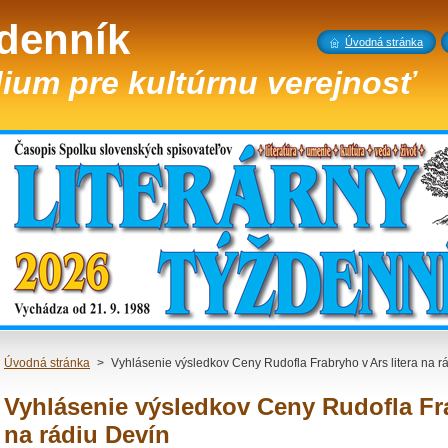
ždenník
Úvodná stránka
ium pre kultúrnu verejnosť
Úvodná stránka
>
Vyhlásenie výsledkov Ceny Rudofla Frabryho v Ars litera na r
Vyhlásenie výsledkov Ceny Rudofla Fra
na rádiu Devín