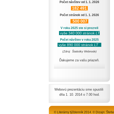
Počet návštev od 1. 1. 2026
182
491
Počet stránok od 1. 1. 2026
500
007
V roku 2025 ste si prezreli
vyše 340 000 stránok
LT
Počet návštev v roku 2025
vyše 890 000 stránok
LT
(Zdroj: Štatistiky Webnode)
Ďakujeme za vašu priazeň.
Webovú prezentáciu sme spustili
dňa 1. 10. 2014 o 7.00 hod.
© Literárny týždenník 2014. © Dizajn: Štefa