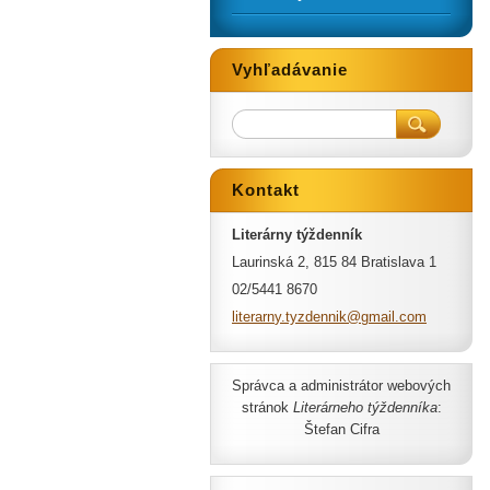
Vyhľadávanie
Kontakt
Literárny týždenník
Laurinská 2, 815 84 Bratislava 1
02/5441 8670
literarn
y.tyzden
nik@gmai
l.com
Správca a administrátor webových
stránok
Literárneho týždenníka
:
Štefan Cifra