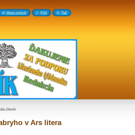
Mapa stránok
RSS
Tlač
ádiu Devín
bryho v Ars litera