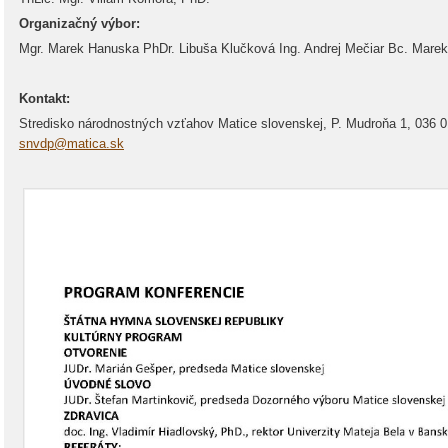
Organizačný výbor:
Mgr. Marek Hanuska PhDr. Libuša Klučková Ing. Andrej Mečiar Bc. Mar
Kontakt:
Stredisko národnostných vzťahov Matice slovenskej, P. Mudroňa 1, 036 01
snvdp@matica.sk