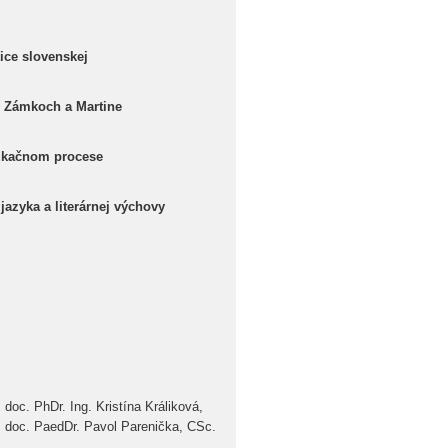
ice slovenskej
h Zámkoch a Martine
dukačnom procese
azyka a literárnej výchovy
doc. PhDr. Ing. Kristína Králiková,
 doc. PaedDr. Pavol Parenička, CSc.