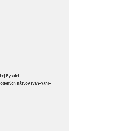
kej Bystrici
vodených názvov (Van–Vani–