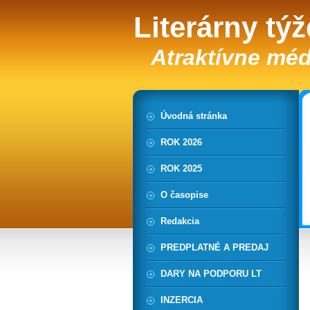
Literárny tý
Atraktívne méd
Úvodná stránka
ROK 2026
ROK 2025
O časopise
Redakcia
PREDPLATNÉ A PREDAJ
DARY NA PODPORU LT
INZERCIA