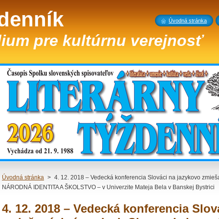
ždenník
Úvodná stránka
ium pre kultúrnu verejnosť
Úvodná stránka
>
4. 12. 2018 – Vedecká konferencia Slováci na jazykovo zmie
NÁRODNÁ IDENTITA A ŠKOLSTVO – v Univerzite Mateja Bela v Banskej Bystrici
4. 12. 2018 – Vedecká konferencia Slov