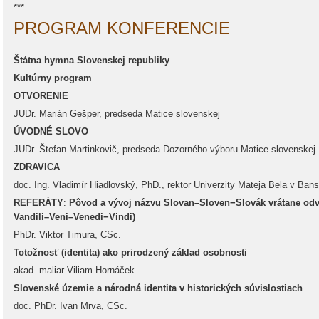
***
PROGRAM KONFERENCIE
Štátna hymna Slovenskej republiky
Kultúrny program
OTVORENIE
JUDr. Marián Gešper, predseda Matice slovenskej
ÚVODNÉ SLOVO
JUDr. Štefan Martinkovič, predseda Dozorného výboru Matice slovenskej
ZDRAVICA
doc. Ing. Vladimír Hiadlovský, PhD., rektor Univerzity Mateja Bela v Bans
REFERÁTY
:
Pôvod a vývoj názvu Slovan–Sloven−Slovák vrátane od
Vandili–Veni–Venedi−Vindi)
PhDr. Viktor Timura, CSc.
Totožnosť (identita) ako prirodzený základ osobnosti
akad. maliar Viliam Hornáček
Slovenské územie a národná identita v historických súvislostiach
doc. PhDr. Ivan Mrva, CSc.