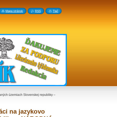
Mapa stránok
RSS
Tlač
šaných územiach Slovenskej republiky –
áci na jazykovo