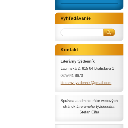
Vyhľadávanie
Kontakt
Literárny týždenník
Laurinská 2, 815 84 Bratislava 1
02/5441 8670
literarn
y.tyzden
nik@gmai
l.com
Správca a administrátor webových
stránok
Literárneho týždenníka
:
Štefan Cifra