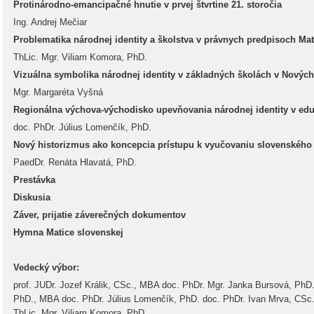
Protinárodno-emancipačné hnutie v prvej štvrtine 21. storočia
Ing. Andrej Mečiar
Problematika národnej identity a školstva v právnych predpisoch Mat
ThLic. Mgr. Viliam Komora, PhD.
Vizuálna symbolika národnej identity v základných školách v Novýc
Mgr. Margaréta Vyšná
Regionálna výchova-východisko upevňovania národnej identity v e
doc. PhDr. Július Lomenčík, PhD.
Nový historizmus ako koncepcia prístupu k vyučovaniu slovenského j
PaedDr. Renáta Hlavatá, PhD.
Prestávka
Diskusia
Záver, prijatie záverečných dokumentov
Hymna Matice slovenskej
Vedecký výbor:
prof. JUDr. Jozef Králik, CSc., MBA doc. PhDr. Mgr. Janka Bursová, PhD. 
PhD., MBA doc. PhDr. Július Lomenčík, PhD. doc. PhDr. Ivan Mrva, CSc.
ThLic. Mgr. Viliam Komora, PhD.