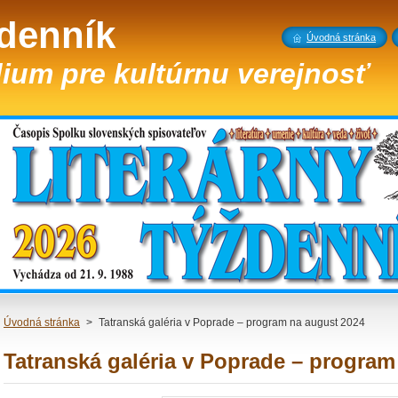
ždenník
Úvodná stránka
ium pre kultúrnu verejnosť
Úvodná stránka
>
Tatranská galéria v Poprade – program na august 2024
Tatranská galéria v Poprade – program