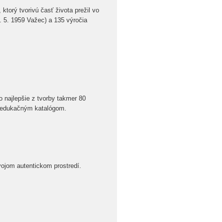
ktorý tvorivú časť života prežil vo
7. 5. 1959 Važec) a 135 výročia
o najlepšie z tvorby takmer 80
m edukačným katalógom.
ojom autentickom prostredí.