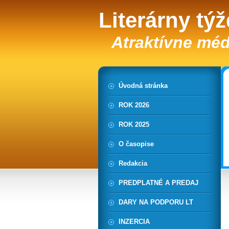
Literárny tý
Atraktívne méd
Úvodná stránka
ROK 2026
ROK 2025
O časopise
Redakcia
PREDPLATNÉ A PREDAJ
DARY NA PODPORU LT
INZERCIA