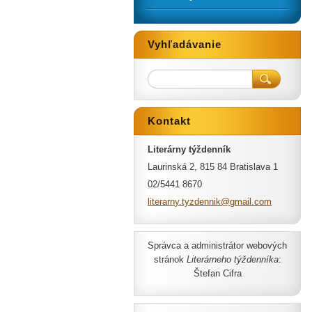
Vyhľadávanie
Kontakt
Literárny týždenník
Laurinská 2, 815 84 Bratislava 1
02/5441 8670
literarn
y.tyzden
nik@gmai
l.com
Správca a administrátor webových
stránok
Literárneho týždenníka
:
Štefan Cifra