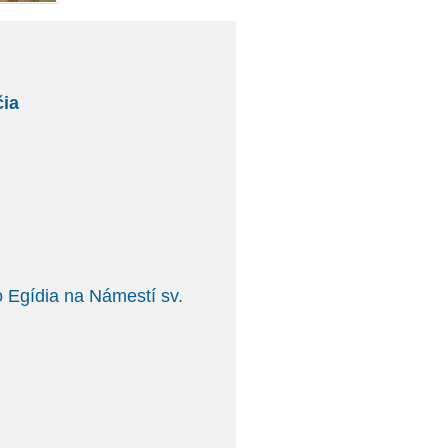
čia
o Egídia na Námestí sv.