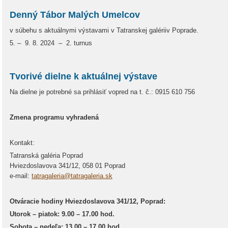
Denný Tábor Malých Umelcov
v súbehu s aktuálnymi výstavami v Tatranskej galériiv Poprade.
5. – 9. 8. 2024 – 2. turnus
Tvorivé dielne k aktuálnej výstave
Na dielne je potrebné sa prihlásiť vopred na t. č.: 0915 610 756
Zmena programu vyhradená
Kontakt:
Tatranská galéria Poprad
Hviezdoslavova 341/12, 058 01 Poprad
e-mail:
tatragaleria@tatragaleria.sk
Otváracie hodiny Hviezdoslavova 341/12, Poprad:
Utorok – piatok: 9.00 – 17.00 hod.
Sobota – nedeľa: 13.00 – 17.00 hod.