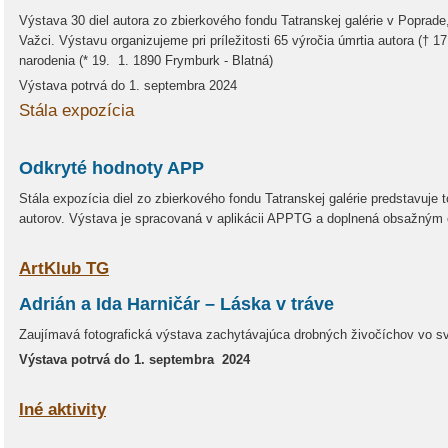
Výstava 30 diel autora zo zbierkového fondu Tatranskej galérie v Poprade, 
Važci. Výstavu organizujeme pri príležitosti 65 výročia úmrtia autora († 1
narodenia (* 19. 1. 1890 Frymburk - Blatná)
Výstava potrvá do 1. septembra 2024
Stála expozícia
Odkryté hodnoty APP
Stála expozícia diel zo zbierkového fondu Tatranskej galérie predstavuje t
autorov. Výstava je spracovaná v aplikácii APPTG a doplnená obsažný
ArtKlub TG
Adrián a Ida Harničár – Láska v tráve
Zaujímavá fotografická výstava zachytávajúca drobných živočíchov vo sv
Výstava potrvá do 1. septembra 2024
Iné aktivity