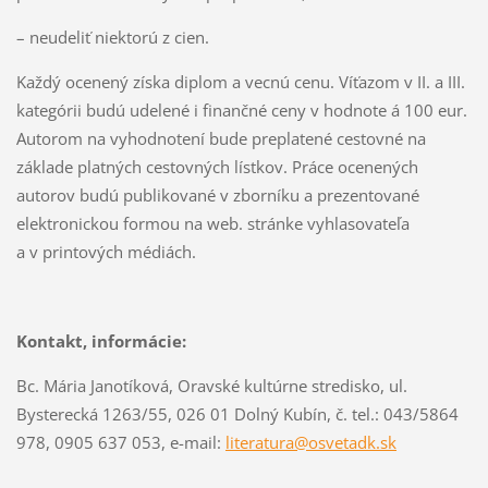
– neudeliť niektorú z cien.
Každý ocenený získa diplom a vecnú cenu. Víťazom v II. a III.
kategórii budú udelené i finančné ceny v hodnote á 100 eur.
Autorom na vyhodnotení bude preplatené cestovné na
základe platných cestovných lístkov. Práce ocenených
autorov budú publikované v zborníku a prezentované
elektronickou formou na web. stránke vyhlasovateľa
a v printových médiách.
Kontakt, informácie:
Bc. Mária Janotíková, Oravské kultúrne stredisko, ul.
Bysterecká 1263/55, 026 01 Dolný Kubín, č. tel.: 043/5864
978, 0905 637 053, e-mail:
literatura@osvetadk.sk