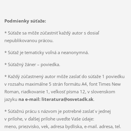
Podmienky súťaže:
* Súťaže sa môže zúčastniť každý autor s dosiaľ
nepublikovanou prácou.
* Súťaž je tematicky voľná a neanonymná.
* Súťažný žáner – poviedka.
* Každý zúčastnený autor môže zaslať do súťaže 1 poviedku
v rozsahu maximálne 5 strán formátu A4, font Times New
Roman, riadkovanie 1, veľkosť písma 12, v slovenskom
jazyku
na e-mail: literatura@osvetadk.sk
.
* Súťažnú prácu s názvom je potrebné zaslať v jednej
v prílohe, v ďalšej prílohe uveďte Vaše údaje:
meno, priezvisko, vek, adresa bydliska, e-mail. adresa, tel.