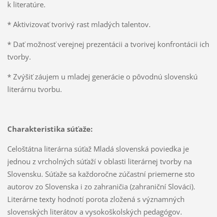
k literatúre.
* Aktivizovať tvorivý rast mladých talentov.
* Dať možnosť verejnej prezentácii a tvorivej konfrontácii ich
tvorby.
* Zvýšiť záujem u mladej generácie o pôvodnú slovenskú
literárnu tvorbu.
Charakteristika súťaže:
Celoštátna literárna súťaž Mladá slovenská poviedka je
jednou z vrcholných súťaží v oblasti literárnej tvorby na
Slovensku. Súťaže sa každoročne zúčastní priemerne sto
autorov zo Slovenska i zo zahraničia (zahraniční Slováci).
Literárne texty hodnotí porota zložená s významných
slovenských literátov a vysokoškolských pedagógov.