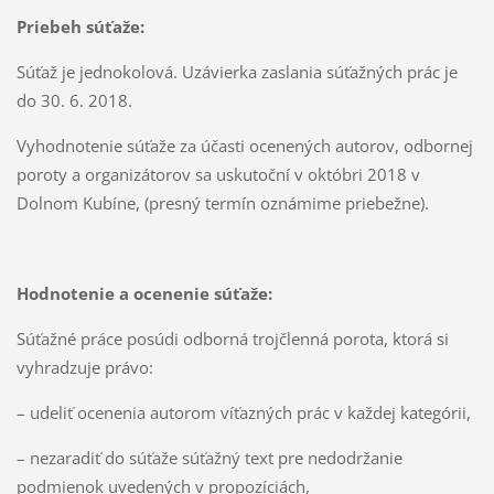
Priebeh súťaže:
Súťaž je jednokolová. Uzávierka zaslania súťažných prác je
do 30. 6. 2018.
Vyhodnotenie súťaže za účasti ocenených autorov, odbornej
poroty a organizátorov sa uskutoční v októbri 2018 v
Dolnom Kubíne, (presný termín oznámime priebežne).
Hodnotenie a ocenenie súťaže:
Súťažné práce posúdi odborná trojčlenná porota, ktorá si
vyhradzuje právo:
– udeliť ocenenia autorom víťazných prác v každej kategórii,
– nezaradiť do súťaže súťažný text pre nedodržanie
podmienok uvedených v propozíciách,