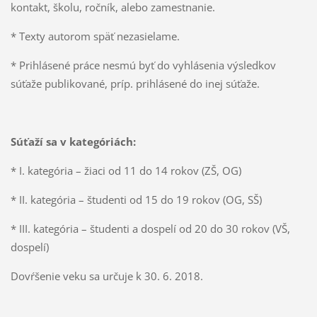
kontakt, školu, ročník, alebo zamestnanie.
* Texty autorom späť nezasielame.
* Prihlásené práce nesmú byť do vyhlásenia výsledkov
súťaže publikované, príp. prihlásené do inej súťaže.
Súťaží sa v kategóriách:
* I. kategória – žiaci od 11 do 14 rokov (ZŠ, OG)
* II. kategória – študenti od 15 do 19 rokov (OG, SŠ)
* III. kategória – študenti a dospelí od 20 do 30 rokov (VŠ,
dospelí)
Dovŕšenie veku sa určuje k 30. 6. 2018.