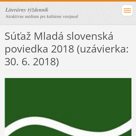
Literárny týždenník
Atraktívne médium pre kultúrnu verejnosť
Súťaž Mladá slovenská
poviedka 2018 (uzávierka:
30. 6. 2018)