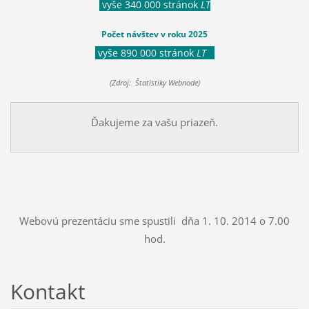
vyše 340 000 stránok
LT
Počet návštev v roku 2025
vyše 890 000 stránok
LT
(Zdroj: Štatistiky Webnode)
Ďakujeme za vašu priazeň.
Webovú prezentáciu sme spustili dňa 1. 10. 2014 o 7.00
hod.
Kontakt