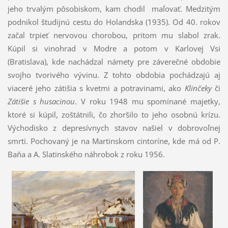
jeho trvalým pôsobiskom, kam chodil maľovať. Medzitým
podnikol študijnú cestu do Holandska (1935). Od 40. rokov
začal trpieť nervovou chorobou, pritom mu slabol zrak.
Kúpil si vinohrad v Modre a potom v Karlovej Vsi
(Bratislava), kde nachádzal námety pre záverečné obdobie
svojho tvorivého vývinu. Z tohto obdobia pochádzajú aj
viaceré jeho zátišia s kvetmi a potravinami, ako
Klinčeky
či
Zátišie s husacinou
. V roku 1948 mu spomínané majetky,
ktoré si kúpil, zoštátnili, čo zhoršilo to jeho osobnú krízu.
Východisko z depresívnych stavov našiel v dobrovoľnej
smrti. Pochovaný je na Martinskom cintoríne, kde má od P.
Baňa a A. Slatinského náhrobok z roku 1956.