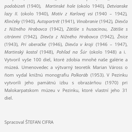
podobizeň
(1940),
Martinské hole
(okolo 1940)
,
Detvianske
lazy II.
(okolo 1940),
Motív z Karlovej vsi
(1940 – 1942)
,
Klinčeky
(1940)
, Autoportrét
(1941),
Vinobranie
(1942)
, Dievča
z Nižného Hrabovca
(1942),
Zátišie s husacinou, Zátišie s
citrónmi
(1942)
, Dievča z Nižného Hrabovca
(1942),
Žnice
(1943),
Pri oberačke
(1946),
Dievča v kroji
(1946 – 1947),
Martinský kostol
(1948),
Pohľad na Šúr
(okolo 1948) a i.
Vytvoril vyše 100 diel, ktoré zdobia mnohé naše galérie a
múzeá. Umenovedec a výtvarný teoretik Marian Váross o
ňom vydal knižnú monografiu
Polkoráb
(1953). V Pezinku
vytvorili jeho pamätnú izbu s obrazárňou (1970) pri
Malokarpatskom múzeu v Pezinku, ktoré vlastní jeho 31
diel.
Spracoval ŠTEFAN CIFRA