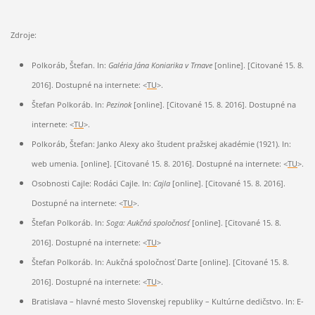
Zdroje:
Polkoráb, Štefan. In:
Galéria Jána Koniarika v Trnave
[online]. [Citované 15. 8.
2016]. Dostupné na internete: <
TU
>.
Štefan Polkoráb. In:
Pezinok
[online]. [Citované 15. 8. 2016]. Dostupné na
internete: <
TU
>.
Polkoráb, Štefan: Janko Alexy ako študent pražskej akadémie (1921). In:
web umenia. [online]. [Citované 15. 8. 2016]. Dostupné na internete: <
TU
>.
Osobnosti Cajle: Rodáci Cajle. In:
Cajla
[online]. [Citované 15. 8. 2016].
Dostupné na internete: <
TU
>.
Štefan Polkoráb. In:
Soga: Aukčná spoločnosť
[online]. [Citované 15. 8.
2016]. Dostupné na internete: <
TU
>
Štefan Polkoráb. In: Aukčná spoločnosť Darte [online]. [Citované 15. 8.
2016]. Dostupné na internete: <
TU
>.
Bratislava – hlavné mesto Slovenskej republiky – Kultúrne dedičstvo. In: E-