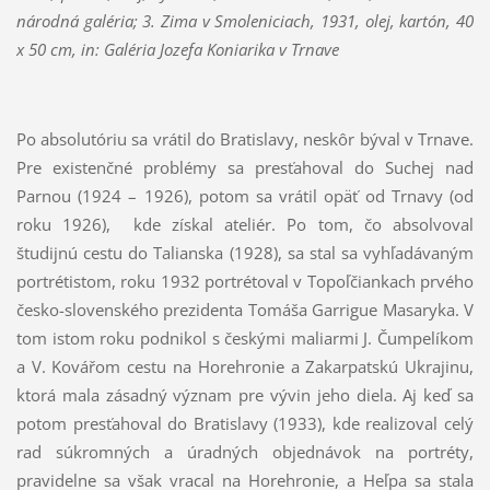
národná galéria; 3.
Zima v Smoleniciach, 1931, olej, kartón, 40
x 50 cm, i
n: Galéria Jozefa Koniarika v Trnave
Po absolutóriu sa vrátil do Bratislavy, neskôr býval v Trnave.
Pre existenčné problémy sa presťahoval do Suchej nad
Parnou (1924 – 1926), potom sa vrátil opäť od Trnavy (od
roku 1926), kde získal ateliér. Po tom, čo absolvoval
študijnú cestu do Talianska (1928), sa stal sa vyhľadávaným
portrétistom, roku 1932 portrétoval v Topoľčiankach prvého
česko-slovenského prezidenta Tomáša Garrigue Masaryka. V
tom istom roku podnikol s českými maliarmi J. Čumpelíkom
a V. Kovářom cestu na Horehronie a Zakarpatskú Ukrajinu,
ktorá mala zásadný význam pre vývin jeho diela. Aj keď sa
potom presťahoval do Bratislavy (1933), kde realizoval celý
rad súkromných a úradných objednávok na portréty,
pravidelne sa však vracal na Horehronie, a Heľpa sa stala