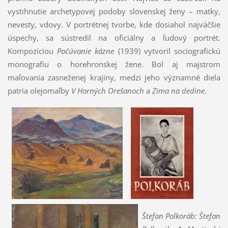
vystihnutie archetypovej podoby slovenskej ženy – matky,
nevesty, vdovy. V portrétnej tvorbe, kde dosiahol najväčšie
úspechy, sa sústredil na oficiálny a ľudový portrét.
Kompozíciou
Počúvanie kázne
(1939) vytvoril sociografickú
monografiu o horehronskej žene. Bol aj majstrom
maľovania zasneženej krajiny, medzi jeho významné diela
patria olejomaľby
V Horných Orešanoch
a
Zima na dedine
.
Štefan Polkoráb:
Štefan