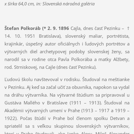
x šírka 64,0 cm, in: Slovenská národná galéria
Štefan Polkoráb (
* 2. 9. 1896
Cajla, dnes časť Pezinku – †
14. 10. 1951 Bratislava), slovenský maliar, portrétista,
krajinkár, úspešný autor oficiálnych i ľudových portrétov a
výtvarných diel archetypovej podoby slovenskej ženy, sa
narodil sa v rodine otca Pavla Polkorába a matky Alžbety,
rod. Strniskovej, na Cajle (dnes časť Pezinku).
Ľudovú školu navštevoval v rodisku. Študoval na meštianke
v Pezinku. Aj keď sa začal učiť za obuvníka, napokon sa vydal
na dráhu výtvarníka. Na výtvarné štúdium sa pripravoval u
Gustáva Mallého v Bratislave (1911 – 1913). Študoval na
Akadémii výtvarných umení v Prahe (1913 – 1917 a 1919 –
1922). Počas štúdií v Prahe bol členom spolku Detvan a
spriatelil sa s veľkou skupinou slovenských výtvarníkov,
ktorí v Prahe študovali, ako Janko Alexy, Miloš Alexander