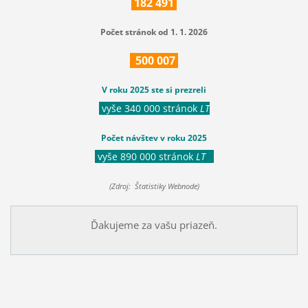
182
491
Počet stránok od 1. 1. 2026
500
007
V roku 2025 ste si prezreli
vyše 340 000 stránok
LT
Počet návštev v roku 2025
vyše 890 000 stránok
LT
(Zdroj: Štatistiky Webnode)
Ďakujeme za vašu priazeň.