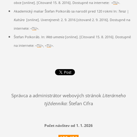
obce [online]. [Citované 15. 8. 2016]. Dostupné na internete: <
TU
>.
Akademický maliar Štefan Polkoráb sa narodil pred 120 rokmi In:
Teraz |
Kultúra
[online]. Uverejnené: 2. 9. 2016 [citované 2. 9. 2016]. Dostupné na
internete: <
TU
>.
Štefan Polkoráb. In:
Web umenia
[online]. [Citované 15. 8. 2016]. Dostupné
na internete: <
TU
>, <
TU
>.
Správca a administrátor webových stránok
Literárneho
týždenníka
: Štefan Cifra
Počet návštev od 1. 1. 2026