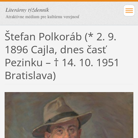
Literárny týždenník
Atraktívne médium pre kultúrnu verejnosť
Štefan Polkoráb (* 2. 9.
1896 Cajla, dnes časť
Pezinku – † 14. 10. 1951
Bratislava)