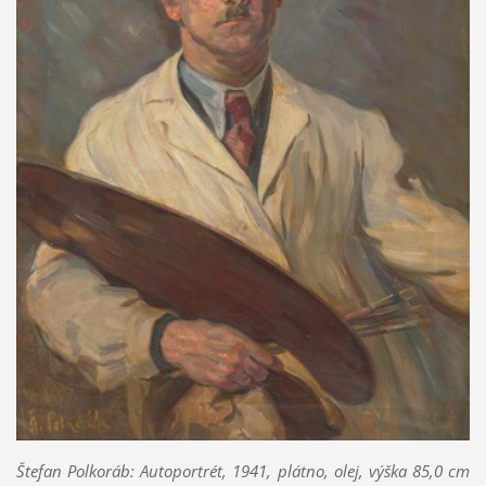
Štefan Polkoráb: Autoportrét, 1941,
plátno, olej,
výška 85,0 cm