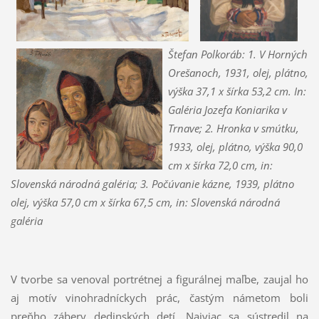
Štefan Polkoráb:
1. V Horných
Orešanoch, 1931, olej, plátno,
výška 37,1 x šírka 53,2 cm. In:
Galéria Jozefa Koniarika v
Trnave;
2. Hronka v smútku,
1933, olej, plátno, výška 90,0
cm x šírka 72,0 cm
,
in:
Slovenská národná galéria
; 3.
Počúvanie kázne, 1939,
plátno
olej, v
ýška 57,0 cm x šírka 67,5 cm
,
in: Slovenská národná
galéria
V tvorbe sa venoval portrétnej a figurálnej maľbe, zaujal ho
aj motív vinohradníckych prác, častým námetom boli
preňho zábery dedinských detí. Najviac sa sústredil na