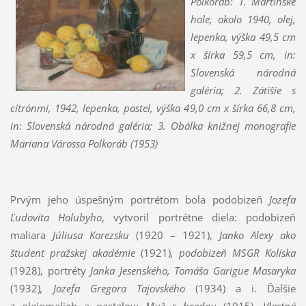
Polkoráb: 1.
Martinské
hole, okolo 1940, olej,
lepenka, výška 49,5 cm
x šírka 59,5 cm, in:
Slovenská národná
galéria
;
2
. Zátišie s
citrónmi, 1942, lepenka, pastel, výška 49,0 cm x šírka 66,8 cm,
in: Slovenská národná galéria
; 3. Obálka knižnej monografie
Mariana Várossa
Polkoráb
(1953)
Prvým jeho úspešným portrétom bola podobizeň
Jozefa
Ľudovíta Holubyho
, vytvoril portrétne diela:
podobizeň
maliara
Júliusa Korezsku
(1920 – 1921),
Janko Alexy ako
študent pražskej akadémie
(1921)
, podobizeň
MSGR Kolíska
(1928),
portréty
Janka Jesenského, Tomáša Garigue Masaryka
(1932)
,
Jozefa Gregora Tajovského
(
1934)
a i. Ďalšie