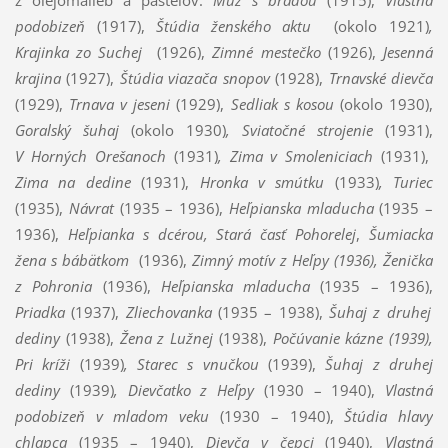
z olejomalieb a pastelov:
Muž s bradou
(1915),
Vlastná
podobizeň
(1917),
Štúdia ženského aktu
(okolo 1921)
,
Krajinka zo Suchej
(1926),
Zimné mestečko
(1926),
Jesenná
krajina
(1927),
Štúdia viazača snopov
(1928),
Trnavské dievča
(1929),
Trnava v jeseni
(1929),
Sedliak s kosou
(okolo 1930),
Goralský šuhaj
(okolo 1930)
,
Sviatočné strojenie
(1931),
V Horných Orešanoch
(1931)
,
Zima v Smoleniciach
(1931),
Zima na dedine
(1931),
Hronka v smútku
(1933)
, Turiec
(1935),
Návrat
(1935 – 1936),
Heľpianska mladucha
(1935 –
1936),
Heľpianka s dcérou, Stará časť Pohorelej
,
Šumiacka
žena s bábätkom
(1936),
Zimný motív z Heľpy
(1936), Ženička
z Pohronia
(1936),
Heľpianska mladucha
(1935 – 1936),
Priadka
(1937),
Zliechovanka
(1935 – 1938),
Šuhaj z druhej
dediny
(1938),
Žena z Lužnej
(1938),
Počúvanie
kázne
(1939),
Pri kríži
(1939)
,
Starec s vnučkou
(1939),
Šuhaj z druhej
dediny
(1939)
, Dievčatko z Heľpy
(1930 – 1940),
Vlastná
podobizeň v mladom veku
(1930 – 1940),
Štúdia hlavy
chlapca
(1935 – 1940),
Dievča v čepci
(1940),
Vlastná