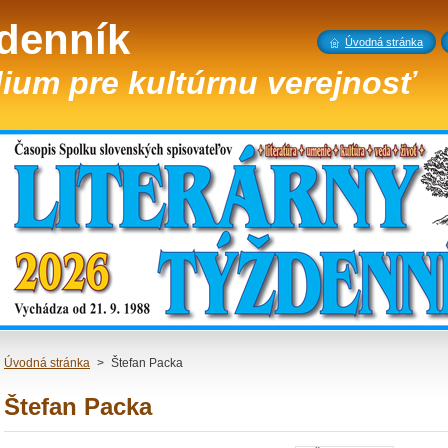
ždenník
Úvodná stránka
ium pre kultúrnu verejnosť
Úvodná stránka
>
Štefan Packa
Štefan Packa