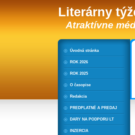
Literárny tý
Atraktívne méd
Úvodná stránka
ROK 2026
ROK 2025
O časopise
Redakcia
PREDPLATNÉ A PREDAJ
DARY NA PODPORU LT
INZERCIA