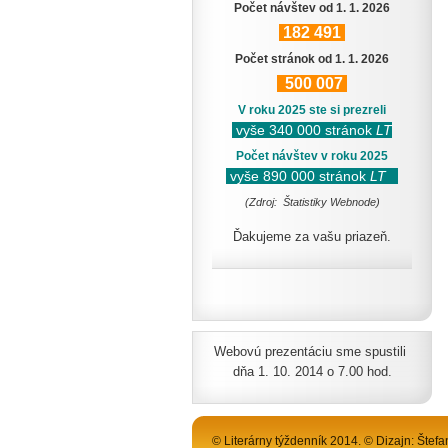
Počet návštev od 1. 1. 2026
182
491
Počet stránok od 1. 1. 2026
500
007
V roku 2025 ste si prezreli
vyše 340 000 stránok
LT
Počet návštev v roku 2025
vyše 890 000 stránok
LT
(Zdroj: Štatistiky Webnode)
Ďakujeme za vašu priazeň.
Webovú prezentáciu sme spustili
dňa 1. 10. 2014 o 7.00 hod.
© Literárny týždenník 2014. © Dizajn: Štefa