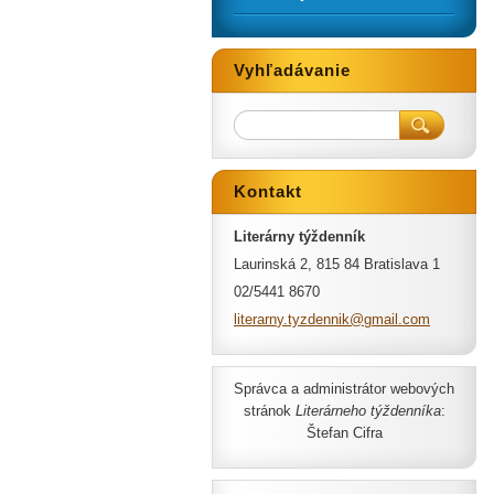
Vyhľadávanie
Kontakt
Literárny týždenník
Laurinská 2, 815 84 Bratislava 1
02/5441 8670
literarn
y.tyzden
nik@gmai
l.com
Správca a administrátor webových
stránok
Literárneho týždenníka
:
Štefan Cifra