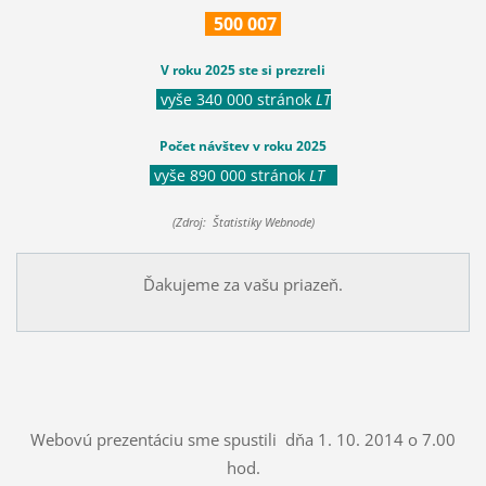
500
007
V roku 2025 ste si prezreli
vyše 340 000 stránok
LT
Počet návštev v roku 2025
vyše 890 000 stránok
LT
(Zdroj: Štatistiky Webnode)
Ďakujeme za vašu priazeň.
Webovú prezentáciu sme spustili dňa 1. 10. 2014 o 7.00
hod.