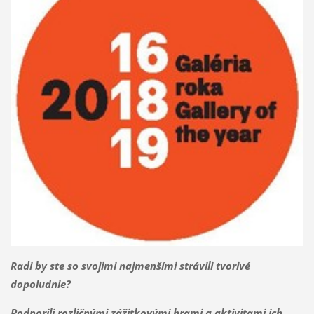
Radi by ste so svojimi najmenšími strávili tvorivé
dopoludnie?
Podporili rozličnými zážitkovými hrami a aktivitami ich