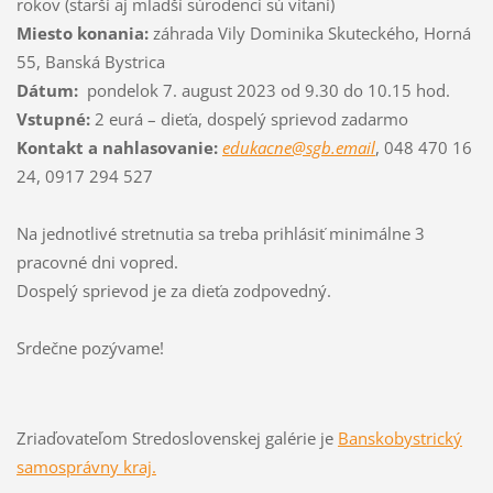
rokov (starší aj mladší súrodenci sú vítaní)
Miesto konania:
záhrada Vily Dominika Skuteckého, Horná
55, Banská Bystrica
Dátum:
pondelok 7. august 2023 od 9.30 do 10.15 hod.
Vstupné:
2 eurá – dieťa, dospelý sprievod zadarmo
Kontakt a nahlasovanie:
edukacne@sgb.
email
, 048 470 16
24, 0917 294 527
Na jednotlivé stretnutia sa treba prihlásiť minimálne 3
pracovné dni vopred.
Dospelý sprievod je za dieťa zodpovedný.
Srdečne pozývame!
Zriaďovateľom Stredoslovenskej galérie je
Banskobystrický
samosprávny kraj.