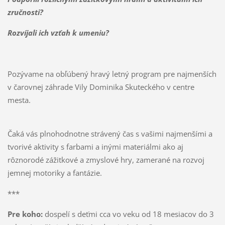
zručnosti?
Rozvíjali ich vzťah k umeniu?
Pozývame na obľúbený hravý letný program pre najmenších
v čarovnej záhrade Vily Dominika Skuteckého v centre
mesta.
Čaká vás plnohodnotne strávený čas s vašimi najmenšími a
tvorivé aktivity s farbami a inými materiálmi ako aj
rôznorodé zážitkové a zmyslové hry, zamerané na rozvoj
jemnej motoriky a fantázie.
***
Pre koho:
dospelí s deťmi cca vo veku od 18 mesiacov do 3