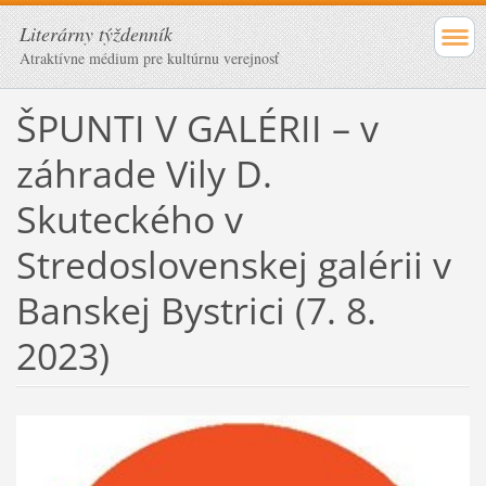
Literárny týždenník
Atraktívne médium pre kultúrnu verejnosť
ŠPUNTI V GALÉRII – v
záhrade Vily D.
Skuteckého v
Stredoslovenskej galérii v
Banskej Bystrici (7. 8.
2023)