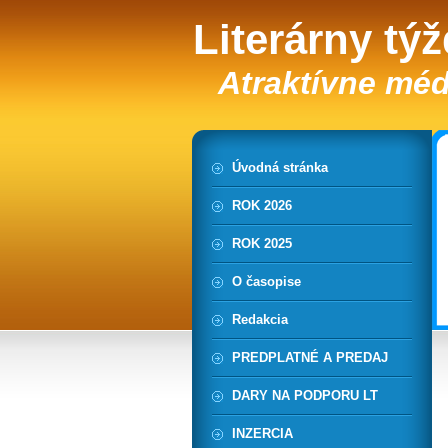
Literárny tý
Atraktívne méd
Úvodná stránka
ROK 2026
ROK 2025
O časopise
Redakcia
PREDPLATNÉ A PREDAJ
DARY NA PODPORU LT
INZERCIA