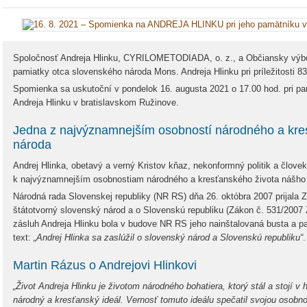
Spoločnosť Andreja Hlinku, CYRILOMETODIADA, o. z., a Občiansky výbo
pamiatky otca slovenského národa Mons. Andreja Hlinku pri príležitosti 83
Spomienka sa uskutoční v pondelok 16. augusta 2021 o 17.00 hod. pri pa
Andreja Hlinku v bratislavskom Ružinove.
Jedna z najvýznamnejším osobností národného a kre
národa
Andrej Hlinka, obetavý a verný Kristov kňaz, nekonformný politik a človek
k najvýznamnejším osobnostiam národného a kresťanského života nášho
Národná rada Slovenskej republiky (NR RS) dňa 26. októbra 2007 prijala 
štátotvorný slovenský národ a o Slovenskú republiku (Zákon č. 531/2007
zásluh Andreja Hlinku bola v budove NR RS jeho nainštalovaná busta a pa
text:
„Andrej Hlinka sa zaslúžil o slovenský národ a Slovenskú republiku“
.
Martin Rázus o Andrejovi Hlinkovi
„Život Andreja Hlinku je životom národného bohatiera, ktorý stál a stojí v
národný a kresťanský ideál. Vernosť tomuto ideálu spečatil svojou osobn