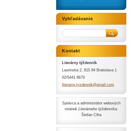
Vyhľadávanie
Kontakt
Literárny týždenník
Laurinská 2, 815 84 Bratislava 1
02/5441 8670
literarn
y.tyzden
nik@gmai
l.com
Správca a administrátor webových
stránok
Literárneho týždenníka
:
Štefan Cifra