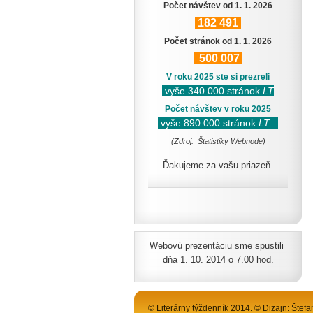
Počet návštev od 1. 1. 2026
182
491
Počet stránok od 1. 1. 2026
500
007
V roku 2025 ste si prezreli
vyše 340 000 stránok
LT
Počet návštev v roku 2025
vyše 890 000 stránok
LT
(Zdroj: Štatistiky Webnode)
Ďakujeme za vašu priazeň.
Webovú prezentáciu sme spustili
dňa 1. 10. 2014 o 7.00 hod.
© Literárny týždenník 2014. © Dizajn: Štefa