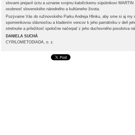
slovami prejavil úctu a uznanie svojmu katolíckemu súpútnikovi MARTIN
osobnosť slovenského národného a kultúrneho života.
Pozývame Vás do ružinovského Parku Andreja Hlinku, aby sme si aj my sp
spomienkovou slávnosťou a kladením vencov k jeho pamätníku v deň jeho
stretnutie a príležitosť spoločne načerpať z jeho duchovného posolstva 
DANIELA SUCHÁ
CYRILOMETODIADA, o. z.