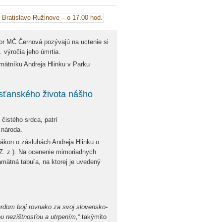
r MČ Černová pozývajú na uctenie si
. výročia jeho úmrtia.
mätníku Andreja Hlinku v Parku
sťanského života nášho
 čistého srdca, patrí
 národa.
Zákon o zásluhách Andreja Hlinku o
 Z. z.). Na ocenenie mimoriadnych
mätná tabuľa, na ktorej je uvedený
 hrdom boji rovnako za svoj slovensko-
ou nezištnosťou a utrpením,“
takýmito