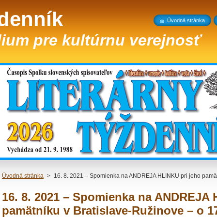
ždenník
Úvodná stránka
ium pre kultúrnu verejnosť
Úvodná stránka
>
16. 8. 2021 – Spomienka na ANDREJA HLINKU pri jeho pamätn
16. 8. 2021 – Spomienka na ANDREJA 
pamätníku v Bratislave-Ružinove – o 1