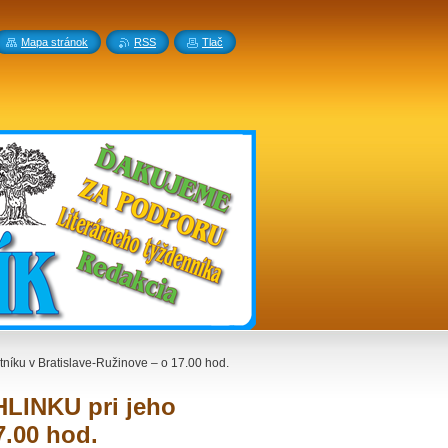
Mapa stránok
RSS
Tlač
íku v Bratislave-Ružinove – o 17.00 hod.
HLINKU pri jeho
7.00 hod.