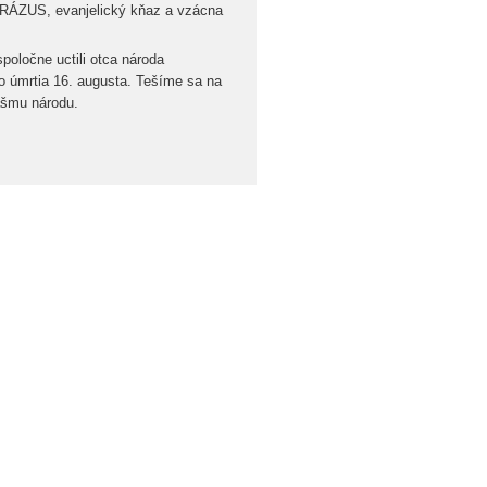
 RÁZUS, evanjelický kňaz a vzácna
oločne uctili otca národa
 úmrtia 16. augusta. Tešíme sa na
nášmu národu.