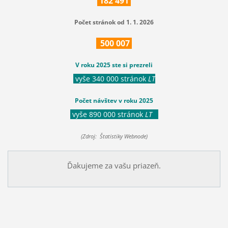
182
491
Počet stránok od 1. 1. 2026
500
007
V roku 2025 ste si prezreli
vyše 340 000 stránok
LT
Počet návštev v roku 2025
vyše 890 000 stránok
LT
(Zdroj: Štatistiky Webnode)
Ďakujeme za vašu priazeň.