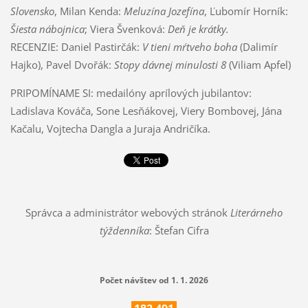
Slovensko
, Milan Kenda:
Meluzína Jozefína
, Ľubomír Horník:
Šiesta nábojnica
; Viera Švenková:
Deň je krátky.
RECENZIE: Daniel Pastirčák:
V tieni mŕtveho boha
(Dalimír
Hajko), Pavel Dvořák:
Stopy dávnej minulosti 8
(Viliam Apfel)
PRIPOMÍNAME SI: medailóny aprílových jubilantov:
Ladislava Kováča, Sone Lesňákovej, Viery Bombovej, Jána
Kačalu, Vojtecha Dangla a Juraja Andričíka.
Správca a administrátor webových stránok
Literárneho
týždenníka
: Štefan Cifra
Počet návštev od 1. 1. 2026