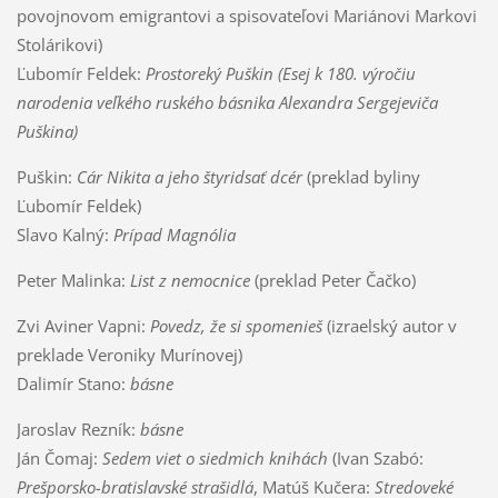
povojnovom emigrantovi a spisovateľovi Mariánovi Markovi
Stolárikovi)
Ľubomír Feldek:
Prostoreký Puškin (Esej k 180. výročiu
narodenia veľkého ruského básnika Alexandra Sergejeviča
Puškina)
Puškin:
Cár Nikita a jeho štyridsať dcér
(preklad byliny
Ľubomír Feldek)
Slavo Kalný:
Prípad Magnólia
Peter Malinka:
List z nemocnice
(preklad Peter Čačko)
Zvi Aviner Vapni:
Povedz, že si spomenieš
(izraelský autor v
preklade Veroniky Murínovej)
Dalimír Stano:
básne
Jaroslav Rezník:
básne
Ján Čomaj:
Sedem viet o siedmich knihách
(Ivan Szabó:
Prešporsko-bratislavské strašidlá
, Matúš Kučera:
Stredoveké