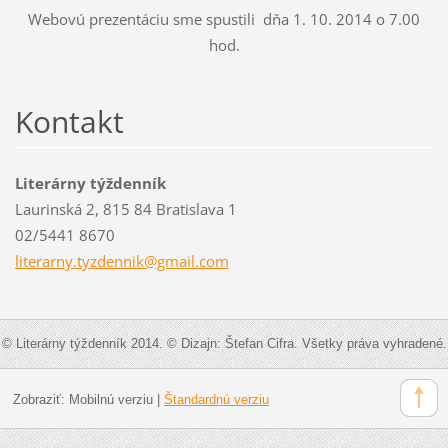
Webovú prezentáciu sme spustili dňa 1. 10. 2014 o 7.00
hod.
Kontakt
Literárny týždenník
Laurinská 2, 815 84 Bratislava 1
02/5441 8670
literarn
y.tyzden
nik@gmai
l.com
© Literárny týždenník 2014. © Dizajn: Štefan Cifra. Všetky práva vyhradené.
Zobraziť:
Mobilnú verziu
|
Štandardnú verziu