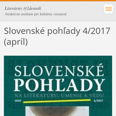
Literárny týždenník
Atraktívne médium pre kultúrnu verejnosť
Slovenské pohľady 4/2017
(apríl)