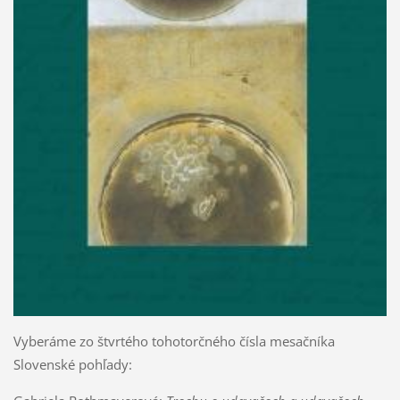
Vyberáme zo štvrtého tohotorčného čísla mesačníka
Slovenské pohľady: