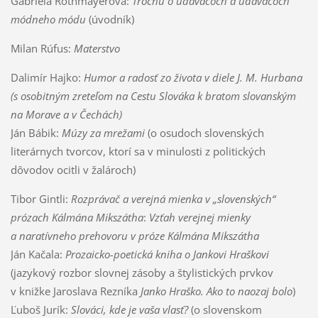
Gabriela Rothmayerová:
Trochu o udavačoch a udavačoch
módneho módu
(úvodník)
Milan Rúfus:
Materstvo
Dalimír Hajko:
Humor a radosť zo života v diele J. M. Hurbana
(s osobitným zreteľom na Cestu Slováka k bratom slovanským
na Morave a v Čechách)
Ján Bábik:
Múzy za mrežami
(o osudoch slovenských
literárnych tvorcov, ktorí sa v minulosti z politických
dôvodov ocitli v žalároch)
Tibor Gintli:
Rozprávač a verejná mienka v „slovenských“
prózach Kálmána Mikszátha
:
Vzťah verejnej mienky
a naratívneho prehovoru v próze Kálmána Mikszátha
Ján Kačala:
Prozaicko-poetická kniha o Jankovi Hraškovi
(jazykový rozbor slovnej zásoby a štylistických prvkov
v knižke Jaroslava Rezníka
Janko Hraško. Ako to naozaj bolo
)
Ľuboš Jurík:
Slováci, kde je vaša vlasť?
(o slovenskom