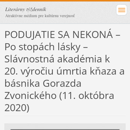
Literárny týždenník
Atraktívne médium pre kultúrnu verejnosť
PODUJATIE SA NEKONÁ –
Po stopách lásky –
Slávnostná akadémia k
20. výročiu úmrtia kňaza a
básnika Gorazda
Zvonického (11. októbra
2020)