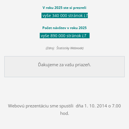
V roku 2025 ste si prezreli
vyše 340 000 stránok
LT
Počet návštev v roku 2025
vyše 890 000 stránok
LT
(Zdroj: Štatistiky Webnode)
Ďakujeme za vašu priazeň.
Webovú prezentáciu sme spustili dňa 1. 10. 2014 o 7.00
hod.