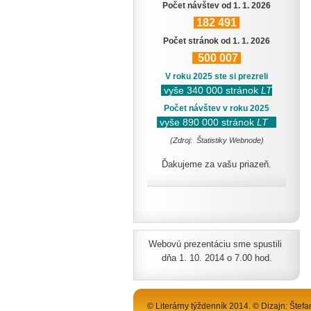
Počet návštev od 1. 1. 2026
182
491
Počet stránok od 1. 1. 2026
500
007
V roku 2025 ste si prezreli
vyše 340 000 stránok
LT
Počet návštev v roku 2025
vyše 890 000 stránok
LT
(Zdroj: Štatistiky Webnode)
Ďakujeme za vašu priazeň.
Webovú prezentáciu sme spustili
dňa 1. 10. 2014 o 7.00 hod.
© Literárny týždenník 2014. © Dizajn: Štefa