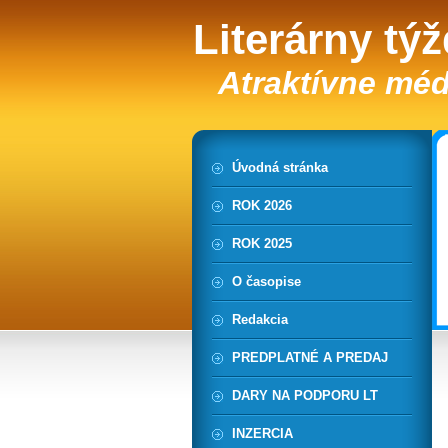
Literárny tý
Atraktívne méd
Úvodná stránka
ROK 2026
ROK 2025
O časopise
Redakcia
PREDPLATNÉ A PREDAJ
DARY NA PODPORU LT
INZERCIA