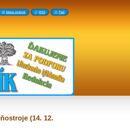
Mapa stránok
RSS
Tlač
ostroje (14. 12.