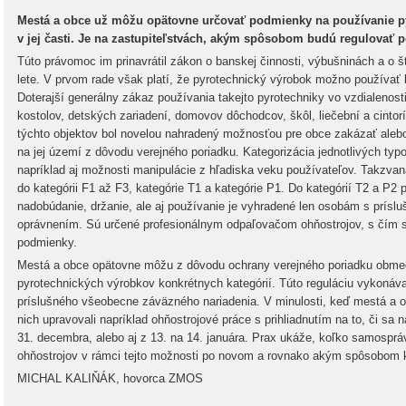
Mestá a obce už môžu opätovne určovať podmienky na používanie p
v jej časti. Je na zastupiteľstvách, akým spôsobom budú regulovať 
Túto právomoc im prinavrátil zákon o banskej činnosti, výbušninách a o š
lete. V prvom rade však platí, že pyrotechnický výrobok možno používať 
Doterajší generálny zákaz používania takejto pyrotechniky vo vzdialeno
kostolov, detských zariadení, domovov dôchodcov, škôl, liečební a cinto
týchto objektov bol novelou nahradený možnosťou pre obce zakázať aleb
na jej území z dôvodu verejného poriadku. Kategorizácia jednotlivých typo
napríklad aj možnosti manipulácie z hľadiska veku používateľov. Takzva
do kategórii F1 až F3, kategórie T1 a kategórie P1. Do kategórií T2 a P2 
nadobúdanie, držanie, ale aj používanie je vyhradené len osobám s prísl
oprávnením. Sú určené profesionálnym odpaľovačom ohňostrojov, s čím sa
podmienky.
Mestá a obce opätovne môžu z dôvodu ochrany verejného poriadku obmed
pyrotechnických výrobkov konkrétnych kategórií. Túto reguláciu vykoná
príslušného všeobecne záväzného nariadenia. V minulosti, keď mestá a o
nich upravovali napríklad ohňostrojové práce s prihliadnutím na to, či sa 
31. decembra, alebo aj z 13. na 14. januára. Prax ukáže, koľko samospráv
ohňostrojov v rámci tejto možnosti po novom a rovnako akým spôsobom k
MICHAL KALIŇÁK, hovorca ZMOS