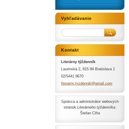
Vyhľadávanie
Kontakt
Literárny týždenník
Laurinská 2, 815 84 Bratislava 1
02/5441 8670
literarn
y.tyzden
nik@gmai
l.com
Správca a administrátor webových
stránok
Literárneho týždenníka
:
Štefan Cifra