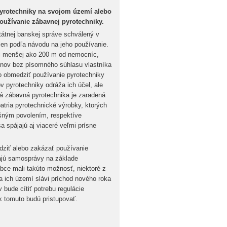
yrotechniky na svojom území alebo
používanie zábavnej pyrotechniky.
tátnej banskej správe schválený v
len podľa návodu na jeho používanie.
sti menšej ako 200 m od nemocníc,
rínov bez písomného súhlasu vlastníka
o obmedziť používanie pyrotechniky
v pyrotechniky odráža ich účel, ale
ná zábavná pyrotechnika je zaradená
patria pyrotechnické výrobky, ktorých
ušným povolením, respektíve
 spájajú aj viaceré veľmi prísne
ziť alebo zakázať používanie
vajú samosprávy na základe
bce mali takúto možnosť, niektoré z
na ich území slávi príchod nového roka
 bude cítiť potrebu regulácie
 tomuto budú pristupovať.