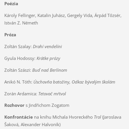
Poézia
Károly Fellinger, Katalin Juhász, Gergely Vida, Árpád Tőzsér,
István Z. Németh
Próza
Zoltán Szalay:
Drahí vendelíni
Gyula Hodossy:
Krátke prózy
Zoltán Szászi:
Buď nad Berlínom
Anikó N. Tóth:
Úschovňa batožiny, Odkaz bývalým školám
Zorán Ardamica:
Tetovač mŕtvol
Rozhovor
s Jindřichom Zogatom
Konfrontácie
na knihu Michala Hvoreckého
Trol
(Jaroslava
Šaková, Alexander Halvoník)