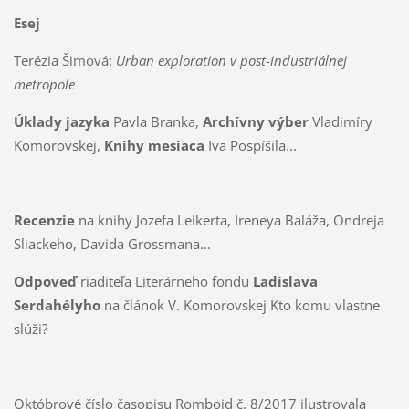
Esej
Terézia Šimová:
Urban exploration v post-industriálnej
metropole
Úklady jazyka
Pavla Branka,
Archívny výber
Vladimíry
Komorovskej,
Knihy mesiaca
Iva Pospíšila...
Recenzie
na knihy Jozefa Leikerta, Ireneya Baláža, Ondreja
Sliackeho, Davida Grossmana...
Odpoveď
riaditeľa Literárneho fondu
Ladislava
Serdahélyho
na článok V. Komorovskej Kto komu vlastne
slúži?
Októbrové číslo časopisu Romboid č. 8/2017 ilustrovala