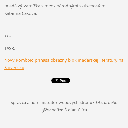
mladá výtvarníčka s medzinárodnými skúsenosťami
Katarína Caková.
***
TASR:
Nový Romboid prináša obsažný blok maďarskej literatúry na
Slovensku
Správca a administrátor webových stránok
Literárneho
týždenníka
: Štefan Cifra