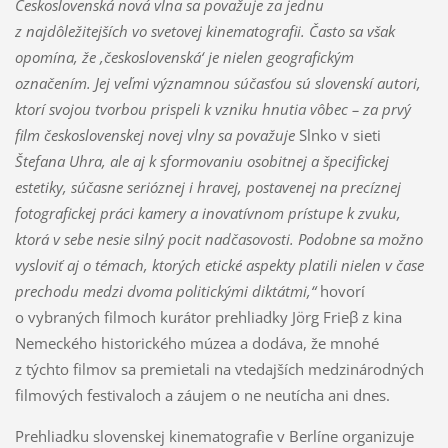
Československá nová vlna sa považuje za jednu
z najdôležitejších vo svetovej kinematografii. Často sa však
opomína, že ,československá
‘
je nielen geografickým
označením. Jej veľmi významnou súčasťou sú slovenskí autori,
ktorí svojou tvorbou prispeli k vzniku hnutia vôbec – za prvý
film československej novej vlny sa považuje
Slnko v sieti
Štefana Uhra, ale aj k sformovaniu osobitnej a špecifickej
estetiky, súčasne serióznej i hravej, postavenej na precíznej
fotografickej práci kamery a inovatívnom prístupe k zvuku,
ktorá v sebe nesie silný pocit nadčasovosti. Podobne sa možno
vysloviť aj o témach, ktorých etické aspekty platili nielen v čase
prechodu medzi dvoma politickými diktátmi,“
hovorí
o vybraných filmoch kurátor prehliadky Jörg Frieβ z kina
Nemeckého historického múzea a dodáva, že mnohé
z týchto filmov sa premietali na vtedajších medzinárodných
filmových festivaloch a záujem o ne neutícha ani dnes.
Prehliadku slovenskej kinematografie v Berlíne organizuje