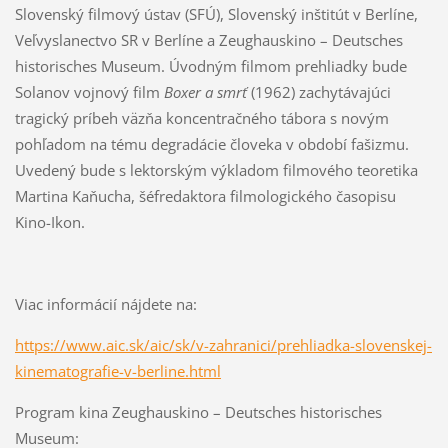
Slovenský filmový ústav (SFÚ), Slovenský inštitút v Berlíne,
Veľvyslanectvo SR v Berlíne a Zeughauskino – Deutsches
historisches Museum. Úvodným filmom prehliadky bude
Solanov vojnový film
Boxer a smrť
(1962) zachytávajúci
tragický príbeh väzňa koncentračného tábora s novým
pohľadom na tému degradácie človeka v období fašizmu.
Uvedený bude s lektorským výkladom filmového teoretika
Martina Kaňucha, šéfredaktora filmologického časopisu
Kino-Ikon.
Viac informácií nájdete na:
https://www.aic.sk/aic/sk/v-zahranici/prehliadka-slovenskej-
kinematografie-v-berline.html
Program kina Zeughauskino – Deutsches historisches
Museum: