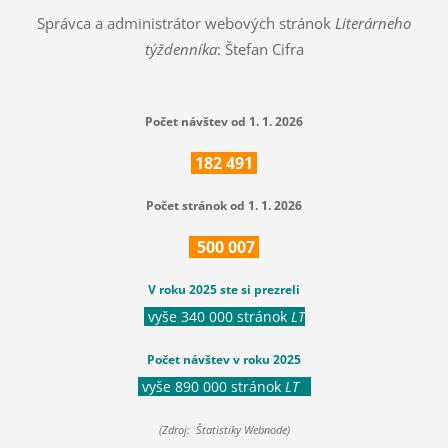
Správca a administrátor webových stránok
Literárneho
týždenníka
: Štefan Cifra
Počet návštev od 1. 1. 2026
182
491
Počet stránok od 1. 1. 2026
500
007
V roku 2025 ste si prezreli
vyše 340 000 stránok
LT
Počet návštev v roku 2025
vyše 890 000 stránok
LT
(Zdroj: Štatistiky Webnode)