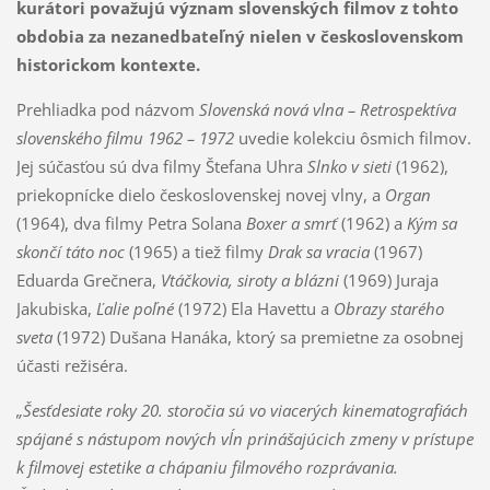
kurátori považujú význam slovenských filmov z tohto
obdobia za nezanedbateľný nielen v československom
historickom kontexte.
Prehliadka pod názvom
Slovenská nová vlna – Retrospektíva
slovenského filmu 1962 – 1972
uvedie kolekciu ôsmich filmov.
Jej súčasťou sú dva filmy Štefana Uhra
Slnko v sieti
(1962),
priekopnícke dielo československej novej vlny, a
Organ
(1964), dva filmy Petra Solana
Boxer a smrť
(1962) a
Kým sa
skončí táto noc
(1965) a tiež filmy
Drak sa vracia
(1967)
Eduarda Grečnera,
Vtáčkovia, siroty a blázni
(1969) Juraja
Jakubiska,
Ľalie poľné
(1972) Ela Havettu a
Obrazy starého
sveta
(1972) Dušana Hanáka, ktorý sa premietne za osobnej
účasti režiséra.
„
Šesťdesiate roky 20. storočia sú vo viacerých kinematografiách
spájané s nástupom nových vĺn prinášajúcich zmeny v prístupe
k filmovej
estetike a chápaniu filmového rozprávania.