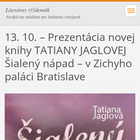
Literárny týždenník
Atraktívne médium pre kultúrnu verejnosť
13. 10. – Prezentácia novej
knihy TATIANY JAGLOVEJ
Šialený nápad – v Zichyho
paláci Bratislave