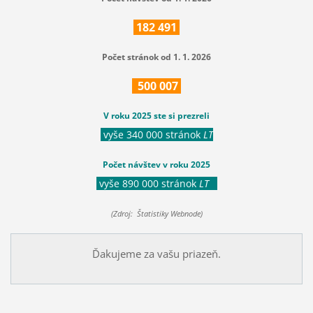
182
491
Počet stránok od 1. 1. 2026
500
007
V roku 2025 ste si prezreli
vyše 340 000 stránok
LT
Počet návštev v roku 2025
vyše 890 000 stránok
LT
(Zdroj: Štatistiky Webnode)
Ďakujeme za vašu priazeň.