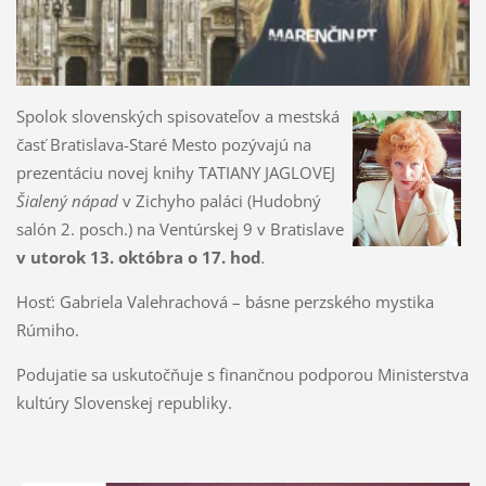
Spolok slovenských spisovateľov a mestská
časť Bratislava-Staré Mesto pozývajú na
prezentáciu novej knihy TATIANY JAGLOVEJ
Šialený nápad
v Zichyho paláci (Hudobný
salón 2. posch.) na Ventúrskej 9 v Bratislave
v utorok 13. októbra o 17. hod
.
Hosť: Gabriela Valehrachová – básne perzského mystika
Rúmiho.
Podujatie sa uskutočňuje s finančnou podporou Ministerstva
kultúry Slovenskej republiky.