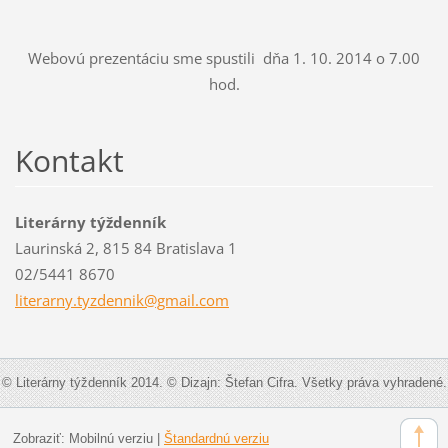
Webovú prezentáciu sme spustili dňa 1. 10. 2014 o 7.00
hod.
Kontakt
Literárny týždenník
Laurinská 2, 815 84 Bratislava 1
02/5441 8670
literarn
y.tyzden
nik@gmai
l.com
© Literárny týždenník 2014. © Dizajn: Štefan Cifra. Všetky práva vyhradené.
Zobraziť:
Mobilnú verziu
|
Štandardnú verziu