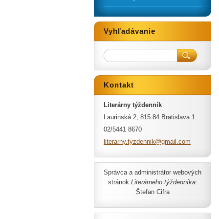
Vyhľadávanie
Kontakt
Literárny týždenník
Laurinská 2, 815 84 Bratislava 1
02/5441 8670
literarn
y.tyzden
nik@gmai
l.com
Správca a administrátor webových
stránok
Literárneho týždenníka
:
Štefan Cifra