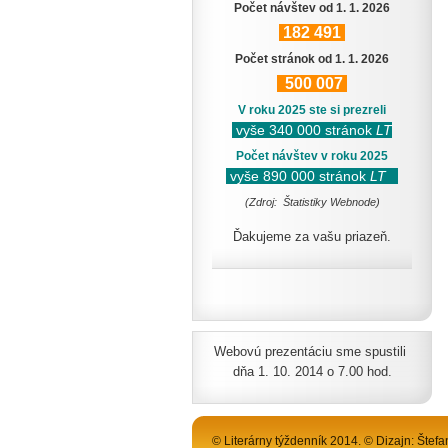
Počet návštev od 1. 1. 2026
182
491
Počet stránok od 1. 1. 2026
500
007
V roku 2025 ste si prezreli
vyše 340 000 stránok
LT
Počet návštev v roku 2025
vyše 890 000 stránok
LT
(Zdroj: Štatistiky Webnode)
Ďakujeme za vašu priazeň.
Webovú prezentáciu sme spustili
dňa 1. 10. 2014 o 7.00 hod.
© Literárny týždenník 2014. © Dizajn: Štefa