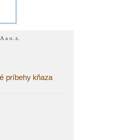
 a o. z.
né príbehy kňaza