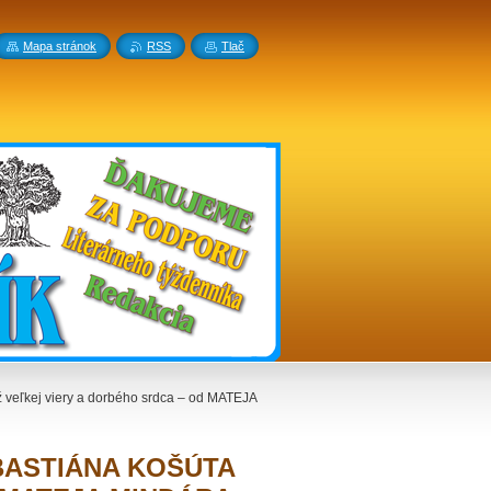
Mapa stránok
RSS
Tlač
eľkej viery a dorbého srdca – od MATEJA
ŠEBASTIÁNA KOŠÚTA