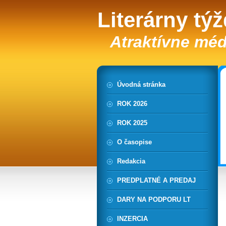
Literárny tý
Atraktívne méd
Úvodná stránka
ROK 2026
ROK 2025
O časopise
Redakcia
PREDPLATNÉ A PREDAJ
DARY NA PODPORU LT
INZERCIA