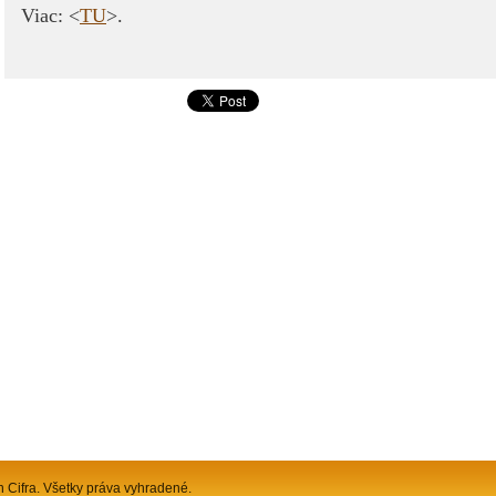
Viac: <
TU
>.
n Cifra. Všetky práva vyhradené.