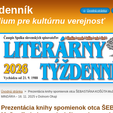
ždenník
Úvodná stránka
ium pre kultúrnu verejnosť
Úvodná stránka
>
Prezentácia knihy spomienok otca ŠEBASTIÁNA KOŠÚTA Muž v
MINDÁRA – 16. 11. 2025 v Dolnom Ohaji
Prezentácia knihy spomienok otca 