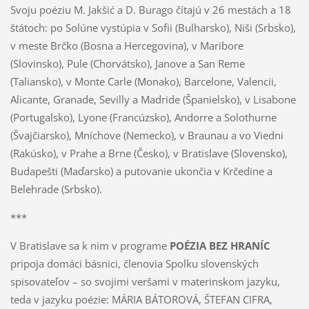
Svoju poéziu M. Jakšić a D. Burago čítajú v 26 mestách a 18
štátoch: po Solúne vystúpia v Sofii (Bulharsko), Niši (Srbsko),
v meste Brčko (Bosna a Hercegovina), v Maribore
(Slovinsko), Pule (Chorvátsko), Janove a San Reme
(Taliansko), v Monte Carle (Monako), Barcelone, Valencii,
Alicante, Granade, Sevilly a Madride (Španielsko), v Lisabone
(Portugalsko), Lyone (Francúzsko), Andorre a Solothurne
(Švajčiarsko), Mníchove (Nemecko), v Braunau a vo Viedni
(Rakúsko), v Prahe a Brne (Česko), v Bratislave (Slovensko),
Budapešti (Maďarsko) a putovanie ukončia v Krčedine a
Belehrade (Srbsko).
***
V Bratislave sa k nim v programe
POÉZIA BEZ HRANÍC
pripoja domáci básnici, členovia Spolku slovenských
spisovateľov – so svojimi veršami v materinskom jazyku,
teda v jazyku poézie: MÁRIA BÁTOROVÁ, ŠTEFAN CIFRA,