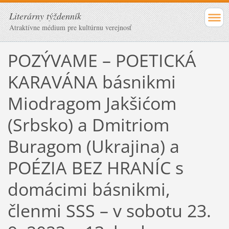
Literárny týždenník
Atraktívne médium pre kultúrnu verejnosť
POZÝVAME – POETICKÁ
KARAVÁNA básnikmi
Miodragom Jakšićom
(Srbsko) a Dmitriom
Buragom (Ukrajina) a
POÉZIA BEZ HRANÍC s
domácimi básnikmi,
členmi SSS – v sobotu 23.