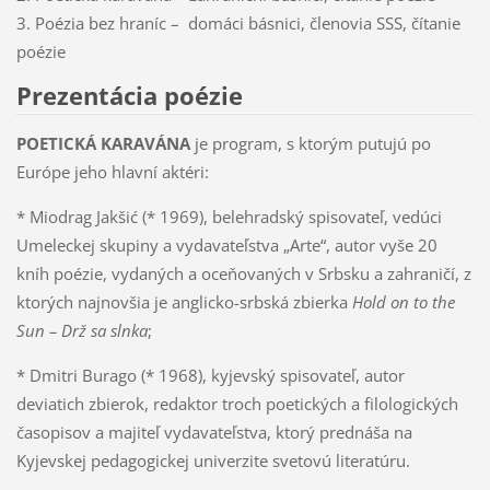
3. Poézia bez hraníc – domáci básnici, členovia SSS, čítanie
poézie
Prezentácia poézie
POETICKÁ KARAVÁNA
je program, s ktorým putujú po
Európe jeho hlavní aktéri:
* Miodrag Jakšić (* 1969), belehradský spisovateľ, vedúci
Umeleckej skupiny a vydavateľstva „Arte“, autor vyše 20
kníh poézie, vydaných a oceňovaných v Srbsku a zahraničí, z
ktorých najnovšia je anglicko-srbská zbierka
Hold on to the
Sun – Drž sa slnka
;
* Dmitri Burago (* 1968), kyjevský spisovateľ, autor
deviatich zbierok, redaktor troch poetických a filologických
časopisov a majiteľ vydavateľstva, ktorý prednáša na
Kyjevskej pedagogickej univerzite svetovú literatúru.