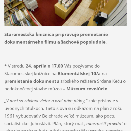
Staromestská knižnica pripravuje premietanie
dokumentárneho filmu a šachové popoludnie
.
* V stredu
24. apríla o 17.00
Vás pozývame do
Staromestskej knižnice na
Blumentálskej 10/a
na
premietanie dokumentu
srbského režiséra Srdana Keču o
nedokončenej stavbe múzea –
Múzeum revolúcie
.
„V noci sa zdvihol vietor a vzal nám plány,“
znie príslovie v
úvodných titulkoch. Tieto slová sú odkazom na plán z roku
1961 vybudovať v Belehrade veľké múzeum, ako poctu
socialistickej Juhoslávii. Plán, ktorý mal
„zabezpečiť pravdu“
o