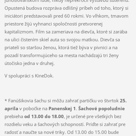
juhoslovanskom ľude, nikdy neprekročil výstavbu suterénu.
Opustená budova rozpráva odlišný príbeh od toho, ktorý si
iniciátori predstavovali pred 60 rokmi. Vo vlhkom, tmavom
priestore žijú vyhnanci spoločnosti pretvorenej
kapitalizmom. Film sa zameriava na dievča, ktoré si zarába
na ulici čistením skiel auta so svojou matkou. Dievča sa
priatelí so staršou ženou, ktorá tiež býva v pivnici a na
pozadí transformujúceho sa mesta nachádzajú tri ženy
útočisko jedna v druhej.
V spolupráci s KineDok.
* Fanúšikovia šachu si môžu zahrať partičku vo štvrtok
25.
apríla
v pobočke na
Panenskej 1
.
Šachové popoludnie
prebieha
od 13.00 do 18.00
, je určené pre všetkých bez
rozdielu veku a šachových schopností. Príďte si zahrať pre
radosť a naučte sa nové triky. Od 13.00 do 15.00 bude