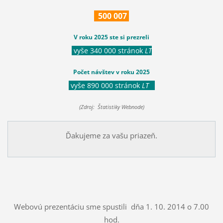
500
007
V roku 2025 ste si prezreli
vyše 340 000 stránok
LT
Počet návštev v roku 2025
vyše 890 000 stránok
LT
(Zdroj: Štatistiky Webnode)
Ďakujeme za vašu priazeň.
Webovú prezentáciu sme spustili dňa 1. 10. 2014 o 7.00
hod.