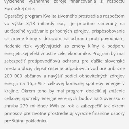
vyčlenené významné zdroje financovania z rozpočtu
Európskej únie.
Operačný program Kvalita životného prostredia s rozpočtom
vo výške 3,13 miliardy eur, je prioritne zameraný na
udržateľné využívanie prírodných zdrojov, prispôsobovanie
sa zmene klímy s dôrazom na ochranu proti povodniam,
riadenie rizík vyplývajúcich zo zmeny klímy a podporu
energetickej efektívnosti v celej ekonomike. Program by mal
zabezpečiť protipovodňovú ochranu pre ďalšie slovenské
mestá a obce, zlepšiť čistenie odpadových vôd pre približne
200 000 občanov a navýšiť podiel obnoviteľných zdrojov
energií na 15,5 % z celkovej konečnej spotreby energie v
krajine. Okrem toho by mal program docieliť aj zníženie
celkovej spotreby energie verejných budov na Slovensku o
zhruba 279 miliónov kWh za rok a zabezpečiť tak okrem
prínosov pre životné prostredie aj výrazné finančné úspory
pre štátnu pokladnicu.