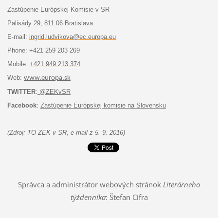
Zast
úpenie Európskej Komisie v SR
Palisády 29, 811 06 Bratislava
E-mail:
ingrid.ludvikova@ec.europa.eu
Phone: +421 259 203 269
Mobile:
+421 949 213 374
Web:
www.europa.sk
TWITTER
:
@ZEKvSR
Facebook
:
Zastúpenie Európskej komisie na Slovensku
(Zdroj: TO ZEK v SR, e-mail z 5. 9. 2016)
Správca a administrátor webových stránok
Literárneho
týždenníka
: Štefan Cifra