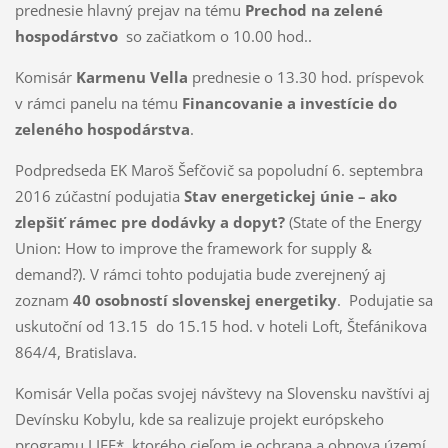
prednesie hlavný prejav na tému
Prechod na zelené
hospodárstvo
so začiatkom o 10.00 hod..
Komisár
Karmenu Vella
prednesie o 13.30 hod. príspevok
v rámci panelu na tému
Financovanie a investície do
zeleného hospodárstva
.
Podpredseda EK Maroš Šefčovič sa popoludní 6. septembra
2016 zúčastní podujatia
Stav energetickej únie – ako
zlepšiť rámec pre dodávky a dopyt?
(State of the Energy
Union: How to improve the framework for supply &
demand?). V rámci tohto podujatia bude zverejnený aj
zoznam
40 osobností slovenskej energetiky
. Podujatie sa
uskutoční od 13.15 do 15.15 hod. v hoteli Loft, Štefánikova
864/4, Bratislava.
Komisár Vella počas svojej návštevy na Slovensku navštívi aj
Devínsku Kobylu, kde sa realizuje projekt európskeho
programu LIFE*, ktorého cieľom je ochrana a obnova území