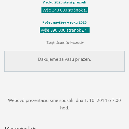
V roku 2025 ste si prezreli
vyše 340 000 stránok
LT
Počet návštev v roku 2025
vyše 890 000 stránok
LT
(Zdroj: Štatistiky Webnode)
Ďakujeme za vašu priazeň.
Webovú prezentáciu sme spustili dňa 1. 10. 2014 o 7.00
hod.