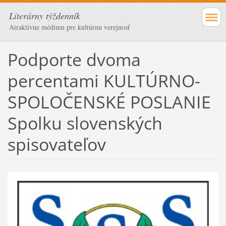
Literárny týždenník
Atraktívne médium pre kultúrnu verejnosť
Podporte dvoma
percentami KULTÚRNO-
SPOLOČENSKÉ POSLANIE
Spolku slovenských
spisovateľov