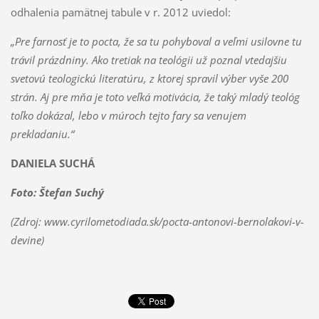
odhalenia pamätnej tabule v r. 2012 uviedol:
„Pre farnosť je to pocta, že sa tu pohyboval a veľmi usilovne tu
trávil prázdniny. Ako tretiak na teológii už poznal vtedajšiu
svetovú teologickú literatúru, z ktorej spravil výber vyše 200
strán. Aj pre mňa je toto veľká motivácia, že taký mladý teológ
toľko dokázal, lebo v múroch tejto fary sa venujem
prekladaniu.“
DANIELA SUCHÁ
Foto: Štefan Suchý
(Zdroj: www.cyrilometodiada.sk/pocta-antonovi-bernolakovi-v-
devine)