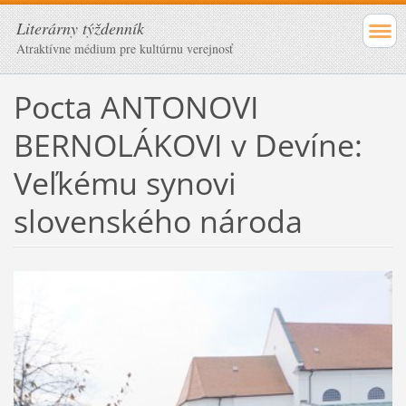
Literárny týždenník
Atraktívne médium pre kultúrnu verejnosť
Pocta ANTONOVI
BERNOLÁKOVI v Devíne:
Veľkému synovi
slovenského národa