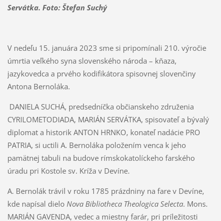
Servátka. Foto: Štefan Suchý
V nedeľu 15. januára 2023 sme si pripomínali 210. výročie
úmrtia veľkého syna slovenského národa – kňaza,
jazykovedca a prvého kodifikátora spisovnej slovenčiny
Antona Bernoláka.
DANIELA SUCHÁ, predsedníčka občianskeho združenia
CYRILOMETODIADA, MARIÁN SERVÁTKA, spisovateľ a bývalý
diplomat a historik ANTON HRNKO, konateľ nadácie PRO
PATRIA, si uctili A. Bernoláka položením venca k jeho
pamätnej tabuli na budove rímskokatolíckeho farského
úradu pri Kostole sv. Kríža v Devíne.
A. Bernolák trávil v roku 1785 prázdniny na fare v Devíne,
kde napísal dielo
Nova Bibliotheca Theologica Selecta
. Mons.
MARIÁN GAVENDA, vedec a miestny farár, pri príležitosti