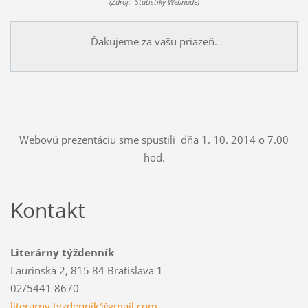
(Zdroj: Štatistiky Webnode)
Ďakujeme za vašu priazeň.
Webovú prezentáciu sme spustili dňa 1. 10. 2014 o 7.00
hod.
Kontakt
Literárny týždenník
Laurinská 2, 815 84 Bratislava 1
02/5441 8670
literarn
y.tyzden
nik@gmai
l.com