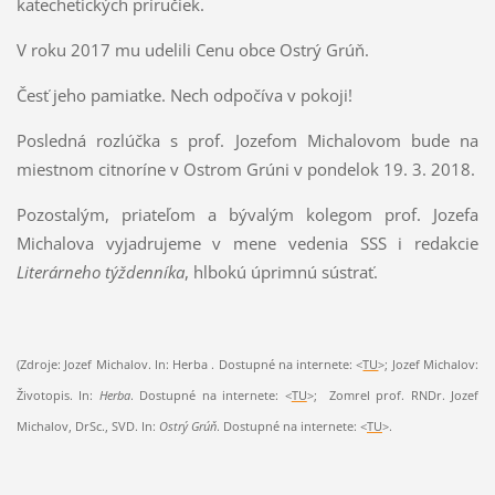
katechetických príručiek.
V roku 2017 mu udelili Cenu obce Ostrý Grúň.
Česť jeho pamiatke. Nech odpočíva v pokoji!
Posledná rozlúčka s prof. Jozefom Michalovom bude na
miestnom citnoríne v Ostrom Grúni v pondelok 19. 3. 2018.
Pozostalým, priateľom a bývalým kolegom prof. Jozefa
Michalova vyjadrujeme v mene vedenia SSS i redakcie
Literárneho týždenníka
, hlbokú úprimnú sústrať.
(Zdroje: Jozef Michalov. In: Herba . Dostupné na internete: <
TU
>; Jozef Michalov:
Životopis. In:
Herba
. Dostupné na internete: <
TU
>; Zomrel prof. RNDr. Jozef
Michalov, DrSc., SVD. In:
Ostrý Grúň
. Dostupné na internete: <
TU
>.