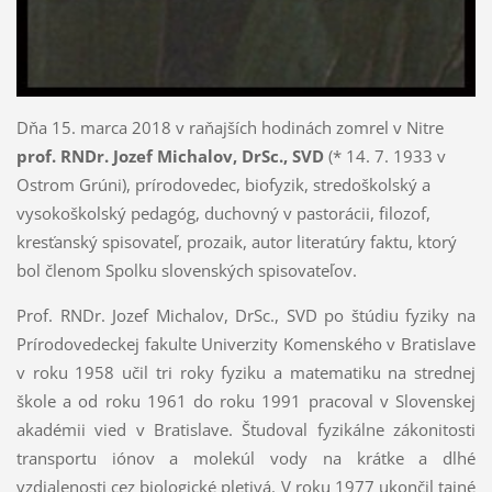
Dňa 15. marca 2018 v raňajších hodinách zomrel v Nitre
prof. RNDr. Jozef Michalov, DrSc., SVD
(* 14. 7. 1933 v
Ostrom Grúni), prírodovedec, biofyzik, stredoškolský a
vysokoškolský pedagóg, duchovný v pastorácii, filozof,
kresťanský spisovateľ, prozaik, autor literatúry faktu, ktorý
bol členom Spolku slovenských spisovateľov.
Prof. RNDr. Jozef Michalov, DrSc., SVD po štúdiu fyziky na
Prírodovedeckej fakulte Univerzity Komenského v Bratislave
v roku 1958 učil tri roky fyziku a matematiku na strednej
škole a od roku 1961 do roku 1991 pracoval v Slovenskej
akadémii vied v Bratislave. Študoval fyzikálne zákonitosti
transportu iónov a molekúl vody na krátke a dlhé
vzdialenosti cez biologické pletivá. V roku 1977 ukončil tajné