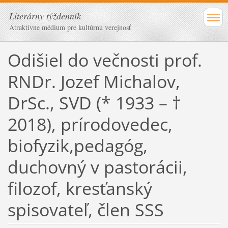
Literárny týždenník
Atraktívne médium pre kultúrnu verejnosť
Odišiel do večnosti prof.
RNDr. Jozef Michalov,
DrSc., SVD (* 1933 – †
2018), prírodovedec,
biofyzik,pedagóg,
duchovný v pastorácii,
filozof, kresťanský
spisovateľ, člen SSS