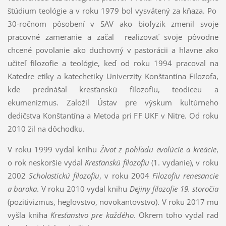
štúdium teológie a v roku 1979 bol vysvätený za kňaza. Po
30-ročnom pôsobení v SAV ako biofyzik zmenil svoje
pracovné zameranie a začal realizovať svoje pôvodne
chcené povolanie ako duchovný v pastorácii a hlavne ako
učiteľ filozofie a teológie, keď od roku 1994 pracoval na
Katedre etiky a katechetiky Univerzity Konštantína Filozofa,
kde prednášal kresťanskú filozofiu, teodíceu a
ekumenizmus. Založil Ústav pre výskum kultúrneho
dedičstva Konštantína a Metoda pri FF UKF v Nitre. Od roku
2010 žil na dôchodku.
V roku 1999 vydal knihu
Život z pohľadu evolúcie a kreácie
,
o rok neskoršie vydal
Kresťanskú filozofiu
(1. vydanie), v roku
2002
Scholastickú filozofiu
, v roku 2004
Filozofiu renesancie
a baroka
. V roku 2010 vydal knihu
Dejiny filozofie 19. storočia
(pozitivizmus, heglovstvo, novokantovstvo). V roku 2017 mu
vyšla kniha
Kresťanstvo pre každého
. Okrem toho vydal rad