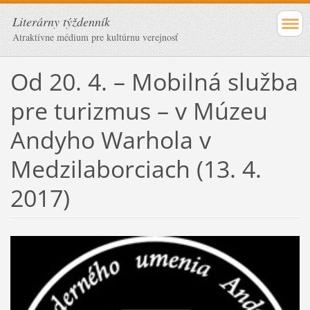
Literárny týždenník
Atraktívne médium pre kultúrnu verejnosť
Od 20. 4. – Mobilná služba
pre turizmus – v Múzeu
Andyho Warhola v
Medzilaborciach (13. 4.
2017)