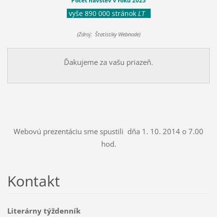
Počet návštev v roku 2025
vyše 890 000 stránok
LT
(Zdroj: Štatistiky Webnode)
Ďakujeme za vašu priazeň.
Webovú prezentáciu sme spustili dňa 1. 10. 2014 o 7.00
hod.
Kontakt
Literárny týždenník