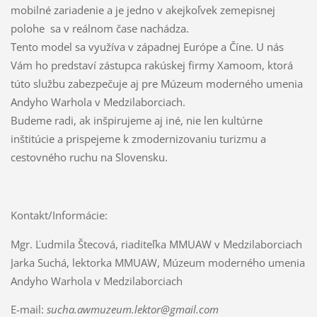
mobilné zariadenie a je jedno v akejkoľvek zemepisnej
polohe sa v reálnom čase nachádza.
Tento model sa využíva v západnej Európe a Číne. U nás
Vám ho predstaví zástupca rakúskej firmy Xamoom, ktorá
túto službu zabezpečuje aj pre Múzeum moderného umenia
Andyho Warhola v Medzilaborciach.
Budeme radi, ak inšpirujeme aj iné, nie len kultúrne
inštitúcie a prispejeme k zmodernizovaniu turizmu a
cestovného ruchu na Slovensku.
Kontakt/Informácie:
Mgr. Ľudmila Štecová, riaditeľka MMUAW v Medzilaborciach
Jarka Suchá, lektorka MMUAW, Múzeum moderného umenia
Andyho Warhola v Medzilaborciach
E-mail:
sucha.awmuzeum.lektor@gmail.com