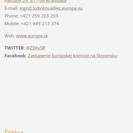
Palisády 29, 811 06 Bratislava
E-mail:
ingrid.ludvikova@ec.europa.eu
Phone: +421 259 203 269
Mobile: +421 949 213 374
Web:
www.europa.sk
TWITTER
:
@ZEKvSR
Facebook
:
Zastúpenie Európskej komisie na Slovensku
Štítky
: