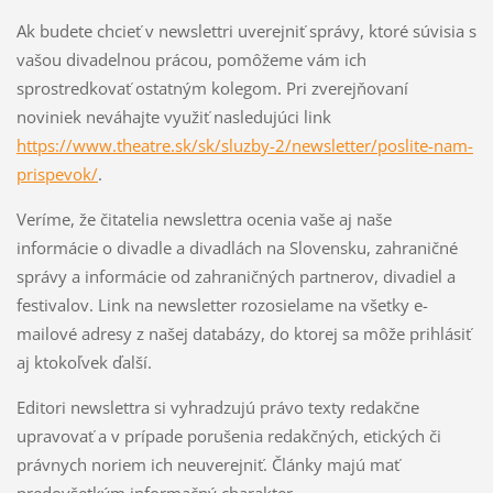
Ak budete chcieť v newslettri uverejniť správy, ktoré súvisia s
vašou divadelnou prácou, pomôžeme vám ich
sprostredkovať ostatným kolegom. Pri zverejňovaní
noviniek neváhajte využiť nasledujúci link
https://www.theatre.sk/sk/sluzby-2/newsletter/poslite-nam-
prispevok/
.
Veríme, že čitatelia newslettra ocenia vaše aj naše
informácie o divadle a divadlách na Slovensku, zahraničné
správy a informácie od zahraničných partnerov, divadiel a
festivalov. Link na newsletter rozosielame na všetky e-
mailové adresy z našej databázy, do ktorej sa môže prihlásiť
aj ktokoľvek ďalší.
Editori newslettra si vyhradzujú právo texty redakčne
upravovať a v prípade porušenia redakčných, etických či
právnych noriem ich neuverejniť. Články majú mať
predovšetkým informačný charakter.