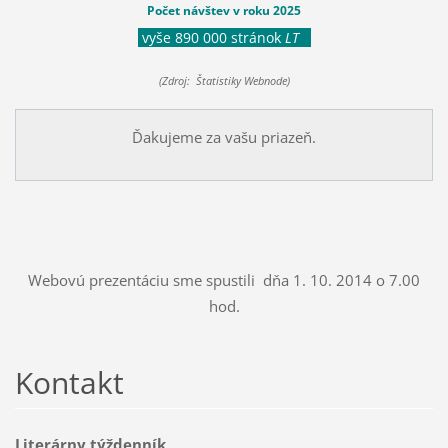
Počet návštev v roku 2025
vyše 890 000 stránok
LT
(Zdroj: Štatistiky Webnode)
Ďakujeme za vašu priazeň.
Webovú prezentáciu sme spustili dňa 1. 10. 2014 o 7.00
hod.
Kontakt
Literárny týždenník