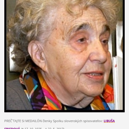
PREČ´TAJTE SI MEDAILÓN členky Spolku slovenských spisovateľov:
LIBUŠA
FRIEDOVÁ
(* 17. 10. 1925 – † 22. 5. 2017).