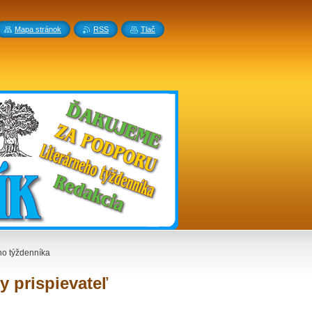
Mapa stránok
RSS
Tlač
eho týždenníka
y prispievateľ