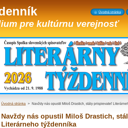
ždenník
Úvodná stránka
ium pre kultúrnu verejnosť
Úvodná stránka
>
Navždy nás opustil Miloš Drastich, stály prispievateľ Literárn
Navždy nás opustil Miloš Drastich, stál
Literárneho týždenníka