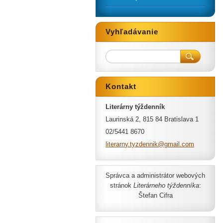
Vyhľadávanie
Kontakt
Literárny týždenník
Laurinská 2, 815 84 Bratislava 1
02/5441 8670
literarn
y.tyzden
nik@gmai
l.com
Správca a administrátor webových
stránok
Literárneho týždenníka
:
Štefan Cifra