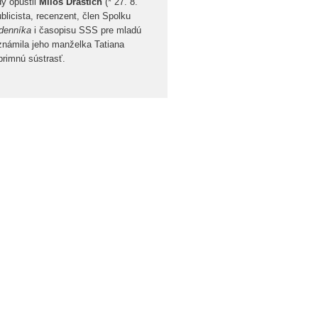
y opustil
Miloš Drastich
(*
27. 8.
publicista, recenzent, člen Spolku
ždenníka
i časopisu SSS pre mladú
oznámila jeho manželka Tatiana
primnú sústrasť.