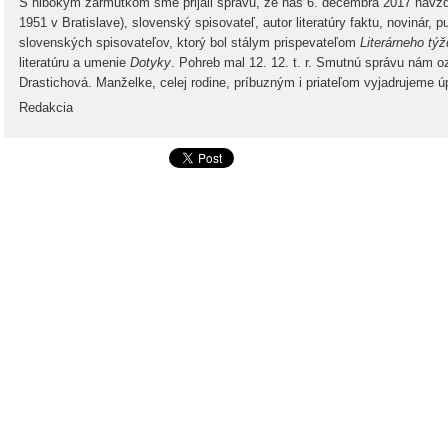
S hlbokým zármutkom sme prijali správu, že nás 6. decembra 2017 navžd
1951 v Bratislave
), slovenský spisovateľ, autor literatúry faktu, novinár, 
slovenských spisovateľov, ktorý bol stálym prispevateľom
Literárneho tý
literatúru a umenie
Dotyky
. Pohreb mal 12. 12. t. r. Smutnú správu nám 
Drastichová. Manželke, celej rodine, príbuzným i priateľom vyjadrujeme ú
Redakcia