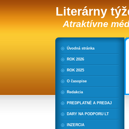
Literárny tý
Atraktívne méd
Úvodná stránka
ROK 2026
ROK 2025
O časopise
Redakcia
PREDPLATNÉ A PREDAJ
DARY NA PODPORU LT
INZERCIA