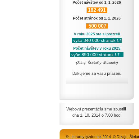
Počet návštev od 1. 1. 2026
182
491
Počet stránok od 1. 1. 2026
500
007
V roku 2025 ste si prezreli
vyše 340 000 stránok
LT
Počet návštev v roku 2025
vyše 890 000 stránok
LT
(Zdroj: Štatistiky Webnode)
Ďakujeme za vašu priazeň.
Webovú prezentáciu sme spustili
dňa 1. 10. 2014 o 7.00 hod.
© Literárny týždenník 2014. © Dizajn: Štefa