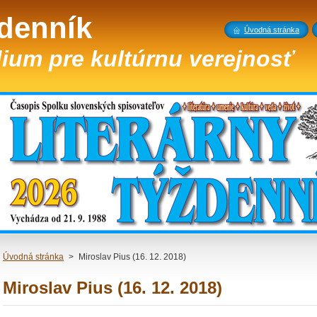
ždenník
Úvodná stránka
ium pre kultúrnu verejnosť
Úvodná stránka
>
Miroslav Pius (16. 12. 2018)
Miroslav Pius (16. 12. 2018)