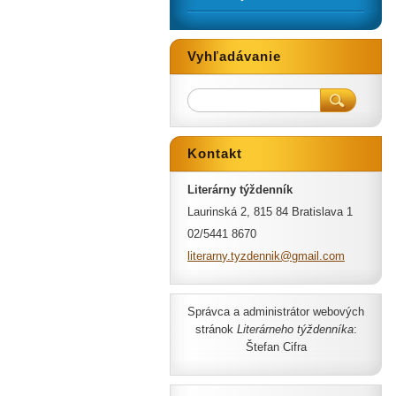
Vyhľadávanie
Kontakt
Literárny týždenník
Laurinská 2, 815 84 Bratislava 1
02/5441 8670
literarn
y.tyzden
nik@gmai
l.com
Správca a administrátor webových
stránok
Literárneho týždenníka
:
Štefan Cifra