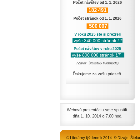
Počet návštev od 1. 1. 2026
182
491
Počet stránok od 1. 1. 2026
500
007
V roku 2025 ste si prezreli
vyše 340 000 stránok
LT
Počet návštev v roku 2025
vyše 890 000 stránok
LT
(Zdroj: Štatistiky Webnode)
Ďakujeme za vašu priazeň.
Webovú prezentáciu sme spustili
dňa 1. 10. 2014 o 7.00 hod.
© Literárny týždenník 2014. © Dizajn: Štefa