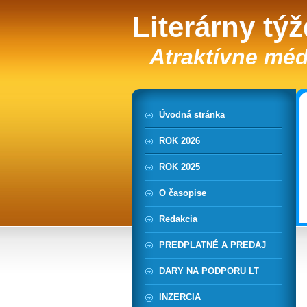
Literárny tý
Atraktívne méd
Úvodná stránka
ROK 2026
ROK 2025
O časopise
Redakcia
PREDPLATNÉ A PREDAJ
DARY NA PODPORU LT
INZERCIA