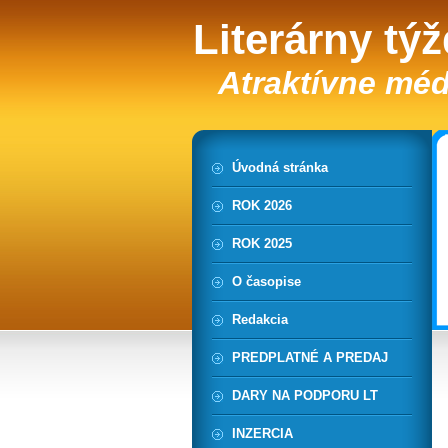
Literárny tý
Atraktívne méd
Úvodná stránka
ROK 2026
ROK 2025
O časopise
Redakcia
PREDPLATNÉ A PREDAJ
DARY NA PODPORU LT
INZERCIA