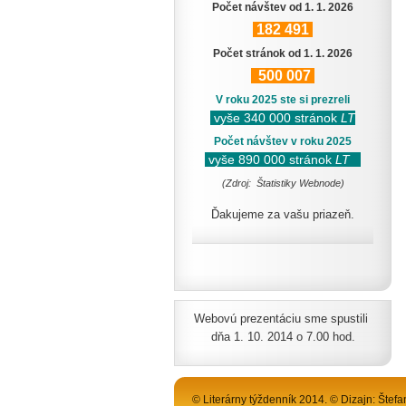
Počet návštev od 1. 1. 2026
182
491
Počet stránok od 1. 1. 2026
500
007
V roku 2025 ste si prezreli
vyše 340 000 stránok
LT
Počet návštev v roku 2025
vyše 890 000 stránok
LT
(Zdroj: Štatistiky Webnode)
Ďakujeme za vašu priazeň.
Webovú prezentáciu sme spustili
dňa 1. 10. 2014 o 7.00 hod.
© Literárny týždenník 2014. © Dizajn: Štefa