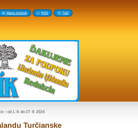
Mapa stránok
RSS
Tlač
ce – od 1. 8. do 27. 9. 2024
Galandu Turčianske