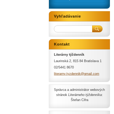
Vyhľadávanie
Kontakt
Literárny týždenník
Laurinská 2, 815 84 Bratislava 1
02/5441 8670
literarn
y.tyzden
nik@gmai
l.com
Správca a administrátor webových
stránok
Literárneho týždenníka
:
Štefan Cifra