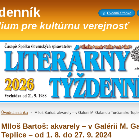
ždenník
Úvodná stránka
ium pre kultúrnu verejnosť
Úvodná stránka
>
MIloš Bartoš: akvarely – v Galérii M. Galandu Turčianske Tepli
MIloš Bartoš: akvarely – v Galérii M. 
Teplice – od 1. 8. do 27. 9. 2024