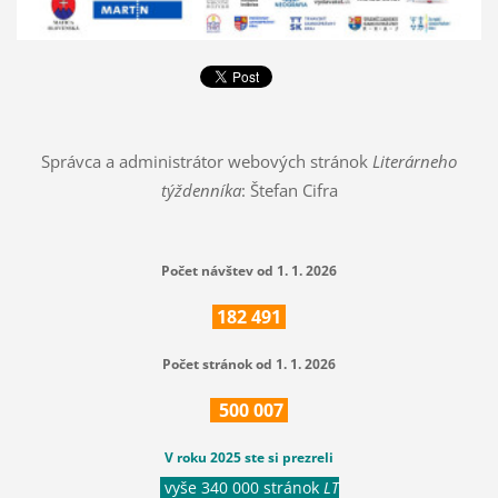
Správca a administrátor webových stránok
Literárneho
týždenníka
: Štefan Cifra
Počet návštev od 1. 1. 2026
182
491
Počet stránok od 1. 1. 2026
500
007
V roku 2025 ste si prezreli
vyše 340 000 stránok
LT