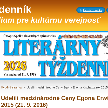
ždenník
Úvodná stránka
ium pre kultúrnu verejnosť
Úvodná stránka
>
Udelili medzinárodné Ceny Egona Erwina Kischa za rok 2015 
Udelili medzinárodné Ceny Egona Erwi
2015 (21. 9. 2016)