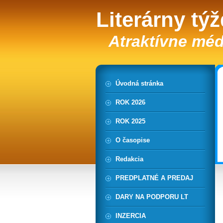
Literárny tý
Atraktívne méd
Úvodná stránka
ROK 2026
ROK 2025
O časopise
Redakcia
PREDPLATNÉ A PREDAJ
DARY NA PODPORU LT
INZERCIA