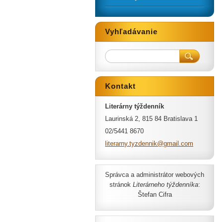
Vyhľadávanie
Kontakt
Literárny týždenník
Laurinská 2, 815 84 Bratislava 1
02/5441 8670
literarn
y.tyzden
nik@gmai
l.com
Správca a administrátor webových
stránok
Literárneho týždenníka
:
Štefan Cifra