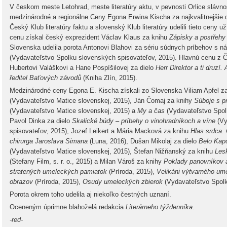
V českom meste Letohrad, meste literatúry aktu, v pevnosti Orlice slávn
medzinárodné a regionálne Ceny Egona Erwina Kischa za najkvalitnejšie die
Český Klub literatúry faktu a slovenský Klub literatúry udelili tieto ceny 
cenu získal český exprezident Václav Klaus za knihu
Zápisky a postřehy
Slovenska udelila porota Antonovi Blahovi za sériu súdnych príbehov s 
(Vydavateľstvo Spolku slovenských spisovateľov, 2015). Hlavnú cenu z Čes
Hubertovi Valáškovi a Hane Pospíšilovej za dielo
Herr Direktor a ti druzí.
ředitel Baťových závodů
(Kniha Zlín, 2015).
Medzinárodné ceny Egona E. Kischa získali zo Slovenska Viliam Apfel z
(Vydavateľstvo Matice slovenskej, 2015), Ján Čomaj za knihy
Súboje s pr
(Vydavateľstvo Matice slovenskej, 2015) a
My a čas
(Vydavateľstvo Spol
Pavol Dinka za dielo
Skalické búdy – príbehy o vinohradníkoch a víne
(Vy
spisovateľov, 2015), Jozef Leikert a Mária Macková za knihu
Hlas srdca.
chirurga Jaroslava Simana
(Luna, 2016), Dušan Mikolaj za dielo
Belo Kapo
(Vydavateľstvo Matice slovenskej, 2015), Štefan Nižňanský za knihu
Les
(Stefany Film, s. r. o., 2015) a Milan Vároš za knihy
Poklady panovníkov a
stratených umeleckých pamiatok
(Príroda, 2015),
Velikáni výtvarného um
obrazov
(Príroda, 2015),
Osudy umeleckých zbierok
(Vydavateľstvo Spolk
Porota okrem toho udelila aj niekoľko čestných uznaní.
Oceneným úprimne blahoželá redakcia
Literárneho týždenníka
.
-red-