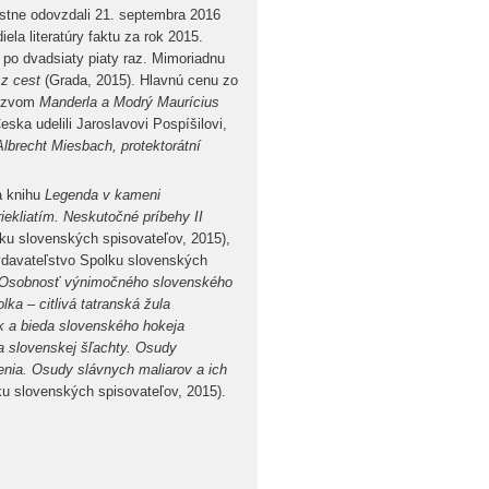
ostne odovzdali 21. septembra 2016
la literatúry faktu za rok 2015.
už po dvadsiaty piaty raz. Mimoriadnu
 z cest
(Grada, 2015). Hlavnú cenu zo
názvom
Manderla a Modrý Maurícius
ka udelili Jaroslavovi Pospíšilovi,
 Albrecht Miesbach, protektorátní
a knihu
Legenda v kameni
iekliatím. Neskutočné príbehy II
ku slovenských spisovateľov, 2015),
davateľstvo Spolku slovenských
 Osobnosť výnimočného slovenského
lka – citlivá tatranská žula
k a bieda slovenského hokeja
 slovenskej šľachty. Osudy
enia. Osudy slávnych maliarov a ich
u slovenských spisovateľov, 2015).