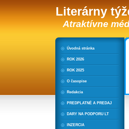
Literárny tý
Atraktívne méd
Úvodná stránka
ROK 2026
ROK 2025
O časopise
Redakcia
PREDPLATNÉ A PREDAJ
DARY NA PODPORU LT
INZERCIA