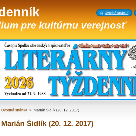
ždenník
Úvodná stránka
ium pre kultúrnu verejnosť
Úvodná stránka
>
Marián Šidlík (20. 12. 2017)
Marián Šidlík (20. 12. 2017)