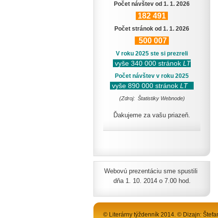
Počet návštev od 1. 1. 2026
182
491
Počet stránok od 1. 1. 2026
500
007
V roku 2025 ste si prezreli
vyše 340 000 stránok
LT
Počet návštev v roku 2025
vyše 890 000 stránok
LT
(Zdroj: Štatistiky Webnode)
Ďakujeme za vašu priazeň.
Webovú prezentáciu sme spustili
dňa 1. 10. 2014 o 7.00 hod.
© Literárny týždenník 2014. © Dizajn: Štefa