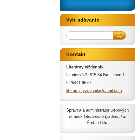
Vyhľadávanie
Kontakt
Literárny týždenník
Laurinská 2, 815 84 Bratislava 1
02/5441 8670
literarn
y.tyzden
nik@gmai
l.com
Správca a administrátor webových
stránok
Literárneho týždenníka
:
Štefan Cifra