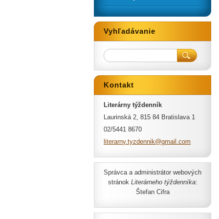
Vyhľadávanie
Kontakt
Literárny týždenník
Laurinská 2, 815 84 Bratislava 1
02/5441 8670
literarn
y.tyzden
nik@gmai
l.com
Správca a administrátor webových
stránok
Literárneho týždenníka
:
Štefan Cifra