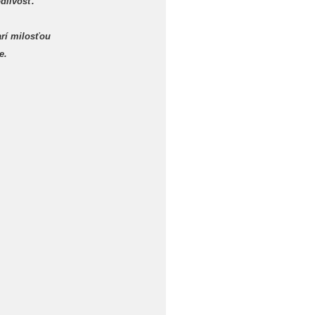
dlivosť.
rí milosťou
e.