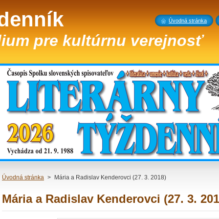
ždenník
Úvodná stránka
ium pre kultúrnu verejnosť
Úvodná stránka
>
Mária a Radislav Kenderovci (27. 3. 2018)
Mária a Radislav Kenderovci (27. 3. 201