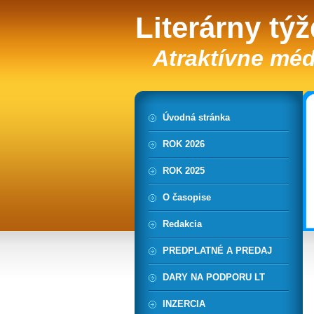
Literárny tý
Atraktívne méd
Úvodná stránka
ROK 2026
ROK 2025
O časopise
Redakcia
PREDPLATNÉ A PREDAJ
DARY NA PODPORU LT
INZERCIA