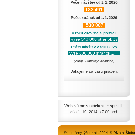
Počet návštev od 1. 1. 2026
182
491
Počet stránok od 1. 1. 2026
500
007
V roku 2025 ste si prezreli
vyše 340 000 stránok
LT
Počet návštev v roku 2025
vyše 890 000 stránok
LT
(Zdroj: Štatistiky Webnode)
Ďakujeme za vašu priazeň.
Webovú prezentáciu sme spustili
dňa 1. 10. 2014 o 7.00 hod.
© Literárny týždenník 2014. © Dizajn: Štefa