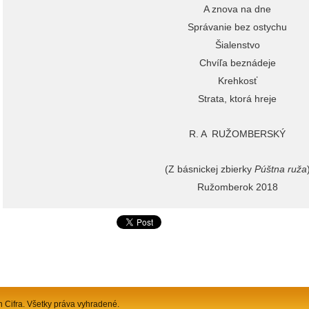
A znova na dne
Správanie bez ostychu
Šialenstvo
Chvíľa beznádeje
Krehkosť
Strata, ktorá hreje
R. A RUŽOMBERSKÝ
(Z básnickej zbierky
Púštna ruža
Ružomberok 2018
n Cifra. Všetky práva vyhradené.