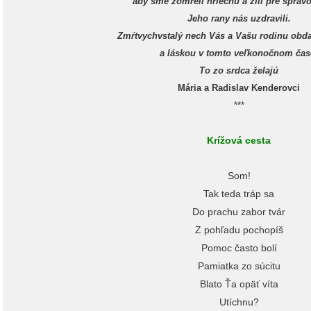
aby sme zomreli hriechu a žili pre spravo
Jeho rany nás uzdravili.
Zmŕtvychvstalý nech Vás a Vašu rodinu obda
a láskou v tomto veľkonočnom čas
To zo srdca želajú
Mária a Radislav Kenderovci
***
Krížová cesta
Som!
Tak teda tráp sa
Do prachu zabor tvár
Z pohľadu pochopíš
Pomoc často bolí
Pamiatka zo súcitu
Blato Ťa opäť víta
Utíchnu?