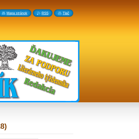
Mapa stránok
RSS
Tlač
8)