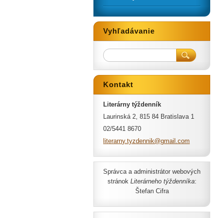
Vyhľadávanie
Kontakt
Literárny týždenník
Laurinská 2, 815 84 Bratislava 1
02/5441 8670
literarn
y.tyzden
nik@gmai
l.com
Správca a administrátor webových
stránok
Literárneho týždenníka
:
Štefan Cifra