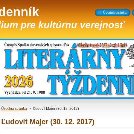
ždenník
Úvodná stránka
ium pre kultúrnu verejnosť
Úvodná stránka
>
Ľudovít Majer (30. 12. 2017)
Ľudovít Majer (30. 12. 2017)