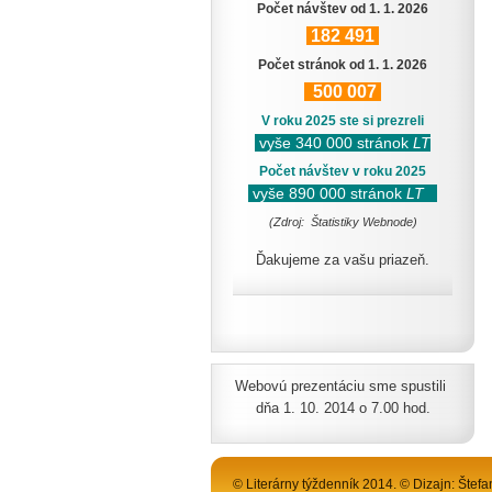
Počet návštev od 1. 1. 2026
182
491
Počet stránok od 1. 1. 2026
500
007
V roku 2025 ste si prezreli
vyše 340 000 stránok
LT
Počet návštev v roku 2025
vyše 890 000 stránok
LT
(Zdroj: Štatistiky Webnode)
Ďakujeme za vašu priazeň.
Webovú prezentáciu sme spustili
dňa 1. 10. 2014 o 7.00 hod.
© Literárny týždenník 2014. © Dizajn: Štefa