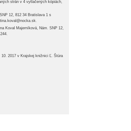
aných strán v 4 vytlačených kópiách,
SNP 12, 812 34 Bratislava 1 s
rtina.koval@nocka.sk.
tina Koval Majerníková, Nám. SNP 12,
 244.
10. 2017 v Krajskej knižnici Ľ. Štúra