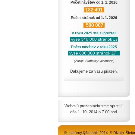
Počet návštev od 1. 1. 2026
182
491
Počet stránok od 1. 1. 2026
500
007
V roku 2025 ste si prezreli
vyše 340 000 stránok
LT
Počet návštev v roku 2025
vyše 890 000 stránok
LT
(Zdroj: Štatistiky Webnode)
Ďakujeme za vašu priazeň.
Webovú prezentáciu sme spustili
dňa 1. 10. 2014 o 7.00 hod.
© Literárny týždenník 2014. © Dizajn: Štefa