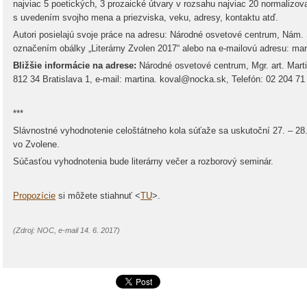
najviac 5 poetických, 3 prozaické útvary v rozsahu najviac 20 normalizov
s uvedením svojho mena a priezviska, veku, adresy, kontaktu atď.
Autori posielajú svoje práce na adresu: Národné osvetové centrum, Nám. 
označením obálky „Literárny Zvolen 2017“ alebo na e-mailovú adresu: ma
Bližšie informácie na adrese:
Národné osvetové centrum, Mgr. art. Mar
812 34 Bratislava 1, e-mail: martina. koval@nocka.sk, Telefón: 02 204 71
***
Slávnostné vyhodnotenie celoštátneho kola súťaže sa uskutoční 27. – 28. 
vo Zvolene.
Súčasťou vyhodnotenia bude literárny večer a rozborový seminár.
Propozície
si môžete stiahnuť <
T
U
>.
(Zdroj: NOC, e-mail 14. 6. 2017)