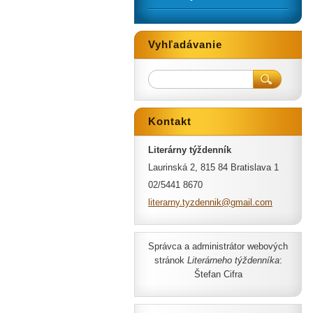
Vyhľadávanie
Kontakt
Literárny týždenník
Laurinská 2, 815 84 Bratislava 1
02/5441 8670
literarn
y.tyzden
nik@gmai
l.com
Správca a administrátor webových
stránok
Literárneho týždenníka
:
Štefan Cifra