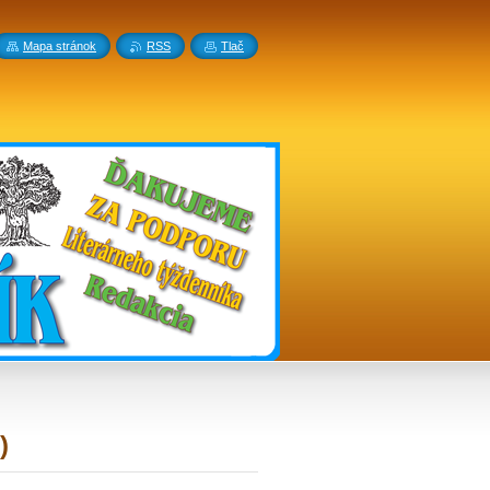
Mapa stránok
RSS
Tlač
)