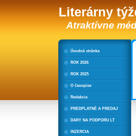
Literárny tý
Atraktívne méd
Úvodná stránka
ROK 2026
ROK 2025
O časopise
Redakcia
PREDPLATNÉ A PREDAJ
DARY NA PODPORU LT
INZERCIA