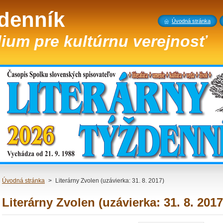
ždenník
Úvodná stránka
ium pre kultúrnu verejnosť
Úvodná stránka
>
Literárny Zvolen (uzávierka: 31. 8. 2017)
Literárny Zvolen (uzávierka: 31. 8. 2017