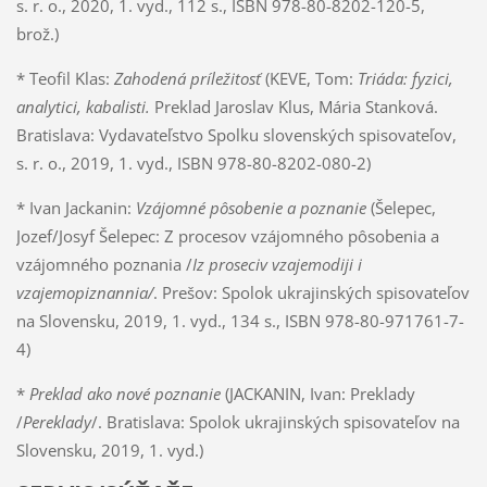
s. r. o., 2020, 1. vyd., 112 s., ISBN 978-80-8202-120-5,
brož.)
* Teofil Klas:
Zahodená príležitosť
(KEVE, Tom:
Triáda: fyzici,
analytici, kabalisti.
Preklad Jaroslav Klus, Mária Stanková.
Bratislava: Vydavateľstvo Spolku slovenských spisovateľov,
s. r. o., 2019, 1. vyd., ISBN 978-80-8202-080-2)
* Ivan Jackanin:
Vzájomné pôsobenie a poznanie
(Šelepec,
Jozef/Josyf Šelepec: Z procesov vzájomného pôsobenia a
vzájomného poznania /
Iz proseciv vzajemodiji i
vzajemopiznannia/
. Prešov: Spolok ukrajinských spisovateľov
na Slovensku, 2019, 1. vyd., 134 s., ISBN 978-80-971761-7-
4)
*
Preklad ako nové poznanie
(JACKANIN, Ivan: Preklady
/
Pereklady
/. Bratislava: Spolok ukrajinských spisovateľov na
Slovensku, 2019, 1. vyd.)