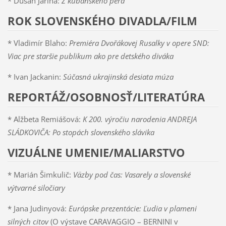
* Dušan Jarina:
Z kubánskeho pera
ROK SLOVENSKÉHO DIVADLA/FILM
* Vladimír Blaho:
Premiéra Dvořákovej Rusalky v opere SND:
Viac pre staršie publikum ako pre detského diváka
* Ivan Jackanin:
Súčasná ukrajinská desiata múza
REPORTÁŽ/OSOBNOSŤ/LITERATÚRA
* Alžbeta Remiášová:
K 200. výročiu narodenia ANDREJA
SLÁDKOVIČA: Po stopách slovenského slávika
VIZUÁLNE UMENIE/MALIARSTVO
* Marián Šimkulič:
Väzby pod čas: Vasarely a slovenské
výtvarné siločiary
* Jana Judinyová:
Európske prezentácie: Ľudia v plameni
silných citov
(O výstave CARAVAGGIO – BERNINI v