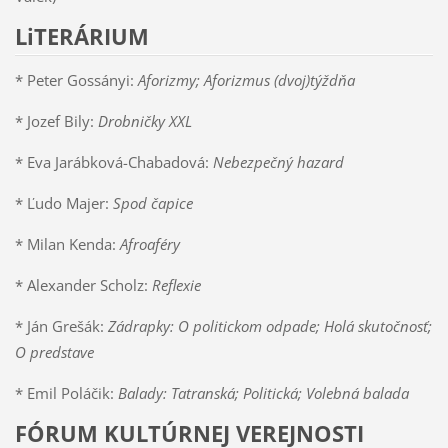
LiTERÁRIUM
* Peter Gossányi:
Aforizmy; Aforizmus (dvoj)týždňa
* Jozef Bily:
Drobničky XXL
* Eva Jarábková-Chabadová:
Nebezpečný hazard
* Ľudo Majer:
Spod čapice
* Milan Kenda:
Afroaféry
* Alexander Scholz:
Reflexie
* Ján Grešák:
Zádrapky: O politickom odpade; Holá skutočnosť;
O predstave
* Emil Poláčik:
Balady: Tatranská; Politická; Volebná balada
FÓRUM KULTÚRNEJ VEREJNOSTI