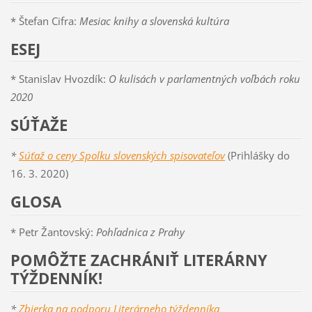
* Štefan Cifra:
Mesiac knihy a slovenská kultúra
ESEJ
* Stanislav Hvozdík:
O kulisách v parlamentných voľbách roku
2020
SÚŤAŽE
*
Súťaž o ceny Spolku slovenských spisovateľov
(Prihlášky do
16. 3. 2020)
GLOSA
* Petr Žantovský:
Pohľadnica z Prahy
POMÔŽTE ZACHRÁNIŤ LITERÁRNY
TÝŽDENNÍK!
*
Zbierka na podporu Literárneho týždenníka