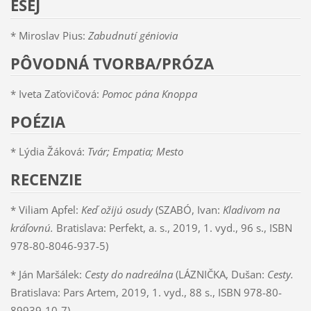
ESEJ
* Miroslav Pius:
Zabudnutí géniovia
PÔVODNÁ TVORBA/PRÓZA
* Iveta Zaťovičová:
Pomoc pána Knoppa
POÉZIA
* Lýdia Žáková:
Tvár; Empatia; Mesto
RECENZIE
* Viliam Apfel:
Keď ožijú osudy
(SZABÓ, Ivan:
Kladivom na
kráľovnú.
Bratislava: Perfekt, a. s., 2019, 1. vyd., 96 s., ISBN
978-80-8046-937-5)
* Ján Maršálek:
Cesty do nadreálna
(LÁZNIČKA, Dušan:
Cesty.
Bratislava: Pars Artem, 2019, 1. vyd., 88 s., ISBN 978-80-
89939-10-7)