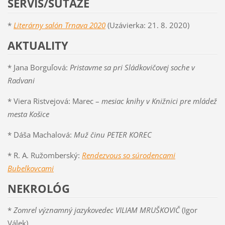
SERVIS/SÚŤAŽE
*
Literárny salón Trnava 2020
(Uzávierka: 21. 8. 2020)
AKTUALITY
* Jana Borguľová:
Pristavme sa pri Sládkovičovej soche v
Radvani
* Viera Ristvejová: Marec –
mesiac knihy v Knižnici pre mládež
mesta Košice
* Dáša Machalová:
Muž činu PETER KOREC
* R. A. Ružomberský:
Rendezvous so súrodencami
Bubelkovcami
NEKROLÓG
*
Zomrel významný jazykovedec VILIAM MRUŠKOVIČ
(Igor
Válek)