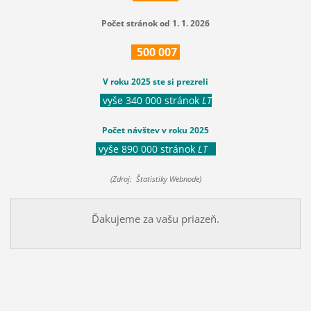
Počet stránok od 1. 1. 2026
500
007
V roku 2025 ste si prezreli
vyše 340 000 stránok
LT
Počet návštev v roku 2025
vyše 890 000 stránok
LT
(Zdroj: Štatistiky Webnode)
Ďakujeme za vašu priazeň.