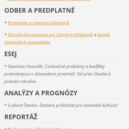
ODBER A PREDPLATNÉ
*
Predplaťte si Literárny týždenník
*
Darujte dve percentá pre Literárny týždenník
a
Spolok
slovenských spisovateľov
ESEJ
* Stanislav Hvozdík:
Civilizačné problémy a konflikty
pretrvávajúce v slovenskom prostredí: Od práv človeka k
právam národov
ANALÝZY A PROGNÓZY
* Ľudovít Števko:
Dostane príležitosť pre slovenská kultúra?
REPORTÁŽ