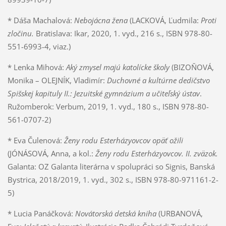
* Dáša Machalová:
Nebojácna žena
(LACKOVÁ, Ľudmila:
Proti
zločinu.
Bratislava: Ikar, 2020, 1. vyd., 216 s., ISBN 978-80-
551-6993-4, viaz.)
* Lenka Mihová:
Aký zmysel majú katolícke školy
(BIZOŇOVÁ,
Monika – OLEJNÍK, Vladimír:
Duchovné a kultúrne dedičstvo
Spišskej kapituly II.: Jezuitské gymnázium a učiteľský ústav
.
Ružomberok: Verbum, 2019, 1. vyd., 180 s., ISBN 978-80-
561-0707-2)
* Eva Čulenová:
Ženy rodu Esterházyovcov opäť ožili
(JÓNÁSOVÁ, Anna, a kol.:
Ženy rodu Esterházyovcov. II. zväzok.
Galanta: OZ Galanta literárna v spolupráci so Signis, Banská
Bystrica, 2018/2019, 1. vyd., 302 s., ISBN 978-80-971161-2-
5)
* Lucia Panáčková:
Novátorská detská kniha
(URBANOVÁ,