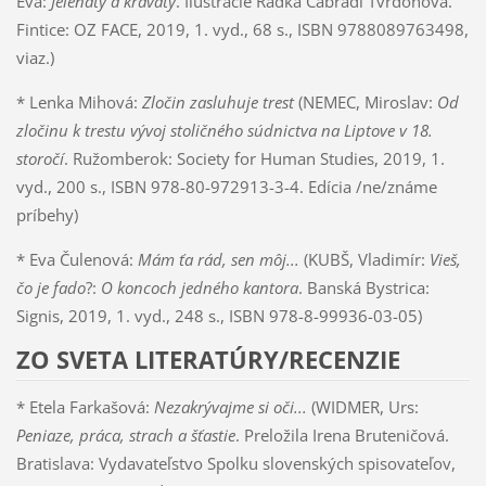
Eva:
Jeleňatý a kravatý
. Ilustrácie Radka Čabrádi Tvrdoňová.
Fintice: OZ FACE, 2019, 1. vyd., 68 s., ISBN 9788089763498,
viaz.)
* Lenka Mihová:
Zločin zasluhuje trest
(NEMEC, Miroslav:
Od
zločinu k trestu vývoj stoličného súdnictva na Liptove v 18.
storočí
. Ružomberok: Society for Human Studies, 2019, 1.
vyd., 200 s., ISBN 978-80-972913-3-4. Edícia /ne/známe
príbehy)
* Eva Čulenová:
Mám ťa rád, sen môj...
(KUBŠ, Vladimír:
Vieš,
čo je fado
?:
O koncoch jedného kantora
. Banská Bystrica:
Signis, 2019, 1. vyd., 248 s., ISBN 978-8-99936-03-05)
ZO SVETA LITERATÚRY/RECENZIE
* Etela Farkašová:
Nezakrývajme si oči...
(WIDMER, Urs:
Peniaze, práca, strach a šťastie
. Preložila Irena Bruteničová.
Bratislava: Vydavateľstvo Spolku slovenských spisovateľov,