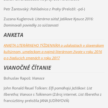
Petr Žantovský:
Pohľadnica z Prahy
(Preložil: -pd-)
Zuzana Kuglerová:
Literárna súťaž Jašíkove Kysuce 2016:
Dominovali poviedky zo súčasnosti
ANKETA
ANKETA LITERÁRNEHO TÝŽDENNÍKA o udalostiach v slovenskom
kultúrnom, umeleckom a najmä literárnom živote v roku 2016
a o žiaducich zmenách v roku 2017
VIANOČNÉ ČÍTANIE
Bohuslav Rapoš:
Vianoce
John Ronald Reuel Tolkien:
Elfi pomáhajú Ježiškovi: List
Ilberetha; Vianoce s Tolkienom
(Zdroj internet.
List Ilberetha
z
francúzštiny preložila JANA JUDÍNYOVÁ)