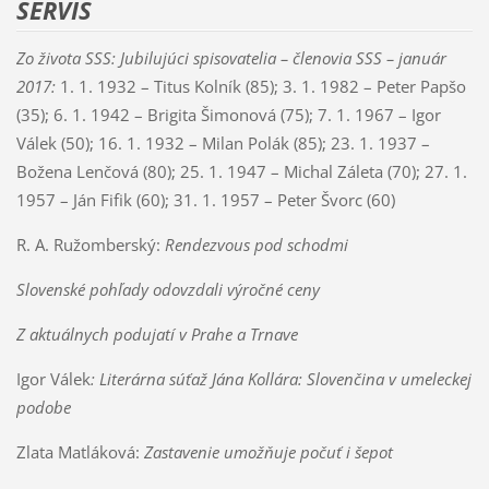
SERVIS
Zo života SSS: Jubilujúci spisovatelia – členovia SSS – január
2017:
1. 1. 1932 – Titus Kolník (85); 3. 1. 1982 – Peter Papšo
(35); 6. 1. 1942 – Brigita Šimonová (75); 7. 1. 1967 – Igor
Válek (50); 16. 1. 1932 – Milan Polák (85); 23. 1. 1937 –
Božena Lenčová (80); 25. 1. 1947 – Michal Záleta (70); 27. 1.
1957 – Ján Fifik (60); 31. 1. 1957 – Peter Švorc (60)
R. A. Ružomberský:
Rendezvous pod schodmi
Slovenské pohľady odovzdali výročné ceny
Z aktuálnych podujatí v Prahe a Trnave
Igor Válek
: Literárna súťaž Jána Kollára: Slovenčina v umeleckej
podobe
Zlata Matláková:
Zastavenie umožňuje počuť i šepot