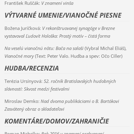
František Ruščák:
V znamení vinša
VÝTVARNÉ UMENIE/VIANOČNÉ PIESNE
Božena Juríčková:
V rekonštruovanej synagóge v Brezne
vystavoval Ľudovít Hološka: Prostý motív – čistá forma
Na veselú vianočnú nôtu: Bača na salaši
(Vybral Michal Eliáš),
Vianočné mory
(Text: Peter Valo. Hudba a spev: Očo Ciller)
HUDBA/RECENZIA
Terézia Ursínyová:
52. ročník Bratislavských hudobných
slávností: Skvost medzi festivalmi
Miroslav Demko:
Nad dvoma publikáciami o B. Bartókovi
Zasvätený obraz o skladateľovi
KOMENTÁRE/DOMOV/ZAHRANIČIE
Roman Michelko:
Rok 2016 v znamení prekvapení