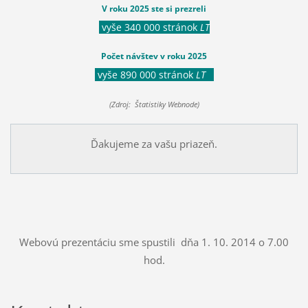
V roku 2025 ste si prezreli
vyše 340 000 stránok
LT
Počet návštev v roku 2025
vyše 890 000 stránok
LT
(Zdroj: Štatistiky Webnode)
Ďakujeme za vašu priazeň.
Webovú prezentáciu sme spustili dňa 1. 10. 2014 o 7.00
hod.