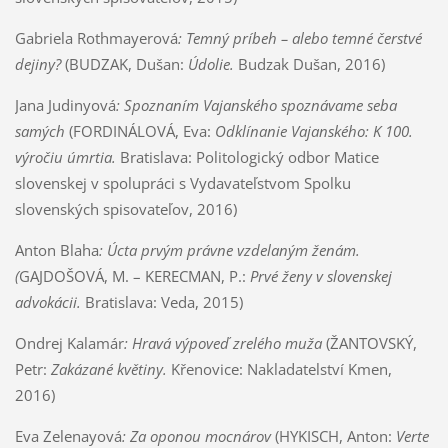
Gabriela Rothmayerová
: Temný príbeh – alebo temné čerstvé
dejiny?
(BUDZAK, Dušan:
Údolie.
Budzak Dušan, 2016)
Jana Judinyová
: Spoznaním Vajanského spoznávame seba
samých
(FORDINÁLOVÁ, Eva:
Odklínanie Vajanského: K 100.
výročiu úmrtia.
Bratislava: Politologický odbor Matice
slovenskej v spolupráci s Vydavateľstvom Spolku
slovenských spisovateľov, 2016)
Anton Blaha
: Úcta prvým právne vzdelaným ženám.
(
GAJDOŠOVÁ, M. – KERECMAN, P.:
Prvé ženy v slovenskej
advokácii.
Bratislava: Veda, 2015)
Ondrej Kalamár
: Hravá výpoveď zrelého muža
(ŽANTOVSKÝ,
Petr:
Zakázané květiny.
Křenovice: Nakladatelství Kmen,
2016)
Eva Zelenayová
: Za oponou mocnárov
(HYKISCH, Anton:
Verte