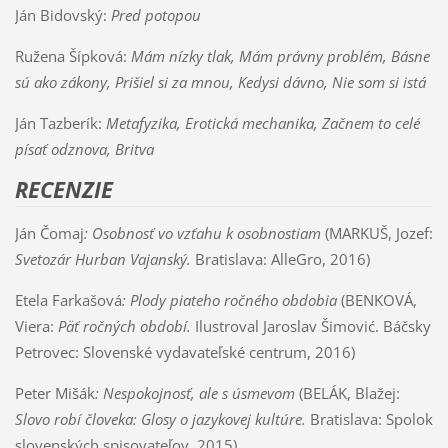
Ján Bidovský:
Pred potopou
Ružena Šípková:
Mám nízky tlak, Mám právny problém, Básne
sú ako zákony, Prišiel si za mnou, Kedysi dávno, Nie som si istá
Ján Tazberík:
Metafyzika, Erotická mechanika, Začnem to celé
písať odznova, Britva
RECENZIE
Ján Čomaj
: Osobnosť vo vzťahu k osobnostiam
(MARKUŠ, Jozef:
Svetozár Hurban Vajanský.
Bratislava: AlleGro, 2016)
Etela Farkašová
: Plody piateho ročného obdobia
(BENKOVÁ,
Viera:
Päť ročných období.
Ilustroval Jaroslav Šimović.
Báčsky
Petrovec: Slovenské vydavateľské centrum, 2016)
Peter Mišák
: Nespokojnosť, ale s úsmevom
(BELÁK, Blažej:
Slovo robí človeka: Glosy o jazykovej kultúre.
Bratislava: Spolok
slovenských spisovateľov, 2015)