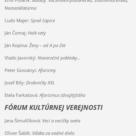
Emil Poláčik:
Balady: Väčšinovo-poslanecká, Štátnomocenská,
Nomenklatúrna
Ľudo Majer:
Spod čapice
Ján Čomaj:
Holé vety
Ján Kopina:
Ženy – od A po Zet
Vlado Javorský:
Novoročné poklesky...
Peter Gossányi:
Aforizmy
Jozef Bily:
Drobničky XXL
Etela Farkašová:
Aforizmus (dvoj)týždňa
FÓRUM KULTÚRNEJ VEREJNOSTI
Jana Šimulčíková:
Veci a vecičky sveta
Oliver Šabík:
Vďaka za vodné dielo