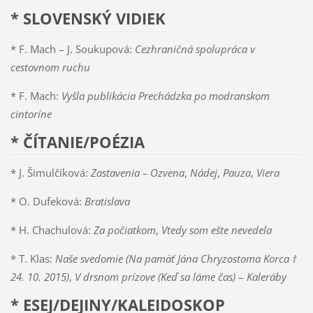
* SLOVENSKÝ VIDIEK
* F. Mach – J. Soukupová:
Cezhraničná spolupráca v
cestovnom ruchu
* F. Mach:
Vyšla publikácia Prechádzka po modranskom
cintoríne
* ČÍTANIE/POÉZIA
* J. Šimulčíková:
Zastavenia – Ozvena
,
Nádej
,
Pauza
,
Viera
* O. Dufeková:
Bratislava
* H. Chachulová:
Za počiatkom
,
Vtedy som ešte nevedela
* T. Klas:
Naše svedomie (Na pamäť Jána Chryzostoma Korca †
24. 10. 2015)
,
V drsnom prízove (Keď sa láme čas)
–
Kaleráby
* ESEJ/DEJINY/KALEIDOSKOP