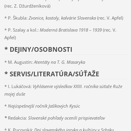
(rec. Z. Džurdženíková)
* P. Škubla:
Zvonice, kostoly, kalvárie Slovenska
(rec. V. Apfel)
* P. Szalay a kol.:
Moderná Bratislava 1918 – 1939
(rec. V.
Apfel)
* DEJINY/OSOBNOSTI
* M. Augustín:
Atentáty na T. G. Masaryka
* SERVIS/LITERATÚRA/SÚŤAŽE
* I. Lukáčová:
Vyhlásenie výsledkov XXIII. ročníka súťaže Ruže
mojej duše
*
Najúspešnejší ročník Jašíkových Kysúc
*
Redakcia:
Slovenské pohľady ocenili prispievateľov
* K. Pucovská:
Dni slovenského jazyka a kultúry v Srbsku