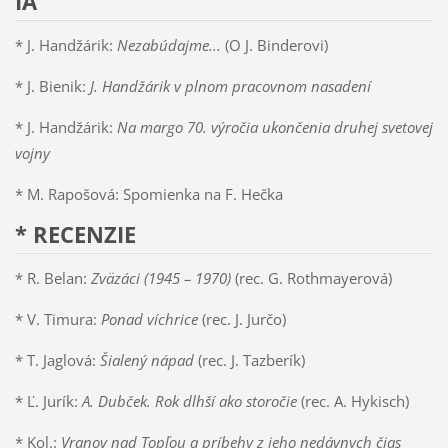
IA
* J. Handžárik:
Nezabúdajme...
(O J. Binderovi)
* J. Bienik:
J. Handžárik v plnom pracovnom nasadení
* J. Handžárik:
Na margo 70. výročia ukončenia druhej svetovej
vojny
* M. Rapošová: Spomienka na F. Hečka
* RECENZIE
* R. Belan:
Zväzáci (1945 – 1970)
(rec. G. Rothmayerová)
* V. Timura:
Ponad víchrice
(rec. J. Jurčo)
* T. Jaglová:
Šialený nápad
(rec. J. Tazberík)
* Ľ. Jurík:
A. Dubček. Rok dlhší ako storočie
(rec. A. Hykisch)
* Kol.:
Vranov nad Topľou a príbehy z jeho nedávnych čias