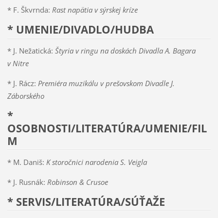
* F. Škvrnda:
Rast napätia v sýrskej kríze
* UMENIE/DIVADLO/HUDBA
* J. Nežatická:
Štyria v ringu na doskách Divadla A. Bagara
v Nitre
* J. Rácz:
Premiéra muzikálu v prešovskom Divadle J.
Záborského
*
OSOBNOSTI/LITERATÚRA/UMENIE/FIL
M
* M. Daniš:
K storočnici narodenia S. Veigla
* J. Rusnák:
Robinson & Crusoe
* SERVIS/LITERATÚRA/SÚŤAŽE