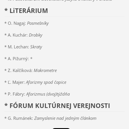
* LiTERÁRIUM
* O. Nagaj:
Posmešníky
* A. Kuchár:
Drobky
* M. Lechan:
Skraty
* A. Pižurný:
*
* Z. Kalčíková:
Makrometre
* Ľ. Majer:
Aforizmy spod čapice
* P. Fábry:
Aforizmus (dvoj)týždňa
* FÓRUM KULTÚRNEJ VEREJNOSTI
* G. Rumánek:
Zamyslenie nad jedným článkom