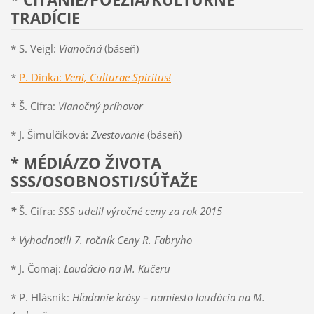
TRADÍCIE
* S. Veigl:
Vianočná
(báseň)
*
P. Dinka:
Veni, Cultur
ae Spiritus!
* Š. Cifra:
Vianočný príhovor
* J. Šimulčíková:
Zvestovanie
(báseň)
* MÉDIÁ/ZO ŽIVOTA
SSS/OSOBNOSTI/SÚŤAŽE
*
Š. Cifra:
SSS udelil výročné ceny za rok 2015
*
Vyhodnotili 7. ročník Ceny R. Fabryho
* J. Čomaj:
Laudácio na M. Kučeru
* P. Hlásnik:
Hľadanie krásy – namiesto laudácia na M.