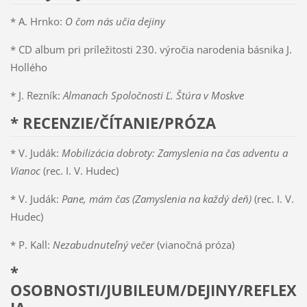
* A. Hrnko:
O čom nás učia dejiny
* CD album pri príležitosti 230. výročia narodenia básnika J.
Hollého
* J. Rezník:
Almanach Spoločnosti Ľ. Štúra v Moskve
* RECENZIE/ČÍTANIE/PRÓZA
* V. Judák:
Mobilizácia dobroty: Zamyslenia na čas adventu a
Vianoc
(rec. I. V. Hudec)
* V. Judák:
Pane, mám čas (Zamyslenia na každý deň)
(rec. I. V.
Hudec)
* P. Kall:
Nezabudnuteľný večer
(vianočná próza)
*
OSOBNOSTI/JUBILEUM/DEJINY/REFLEX