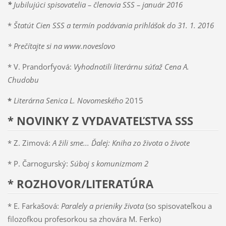
*
Jubilujúci spisovatelia – členovia SSS – január 2016
*
Štatút Cien SSS a termín podávania prihlášok do 31. 1. 2016
* Prečítajte si na www.noveslovo
* V. Prandorfyová:
Vyhodnotili literárnu súťaž Cena A.
Chudobu
*
Literárna Senica L. Novomeského
2015
* NOVINKY Z VYDAVATEĽSTVA SSS
* Z. Zimová:
A žili sme... Ďalej: Kniha zo života o živote
* P. Čarnogurský:
Súboj s komunizmom 2
* ROZHOVOR/LITERATÚRA
* E. Farkašová:
Paralely a prieniky života
(so spisovateľkou a
filozofkou profesorkou sa zhovára M. Ferko)