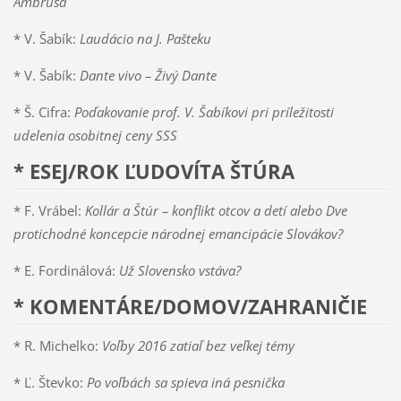
Ambruša
* V. Šabík:
Laudácio na J. Pašteku
* V. Šabík:
Dante vivo – Živý Dante
* Š. Cifra:
Poďakovanie prof. V. Šabíkovi pri príležitosti
udelenia osobitnej ceny SSS
* ESEJ/ROK ĽUDOVÍTA ŠTÚRA
* F. Vrábel:
Kollár a Štúr – konflikt otcov a detí alebo Dve
protichodné koncepcie národnej emancipácie Slovákov?
* E. Fordinálová:
Už Slovensko vstáva?
* KOMENTÁRE/DOMOV/ZAHRANIČIE
* R. Michelko:
Voľby 2016 zatiaľ bez veľkej témy
* Ľ. Števko:
Po voľbách sa spieva iná pesnička