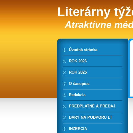
Literárny tý
Atraktívne méd
Úvodná stránka
ROK 2026
ROK 2025
O časopise
Redakcia
PREDPLATNÉ A PREDAJ
DARY NA PODPORU LT
INZERCIA