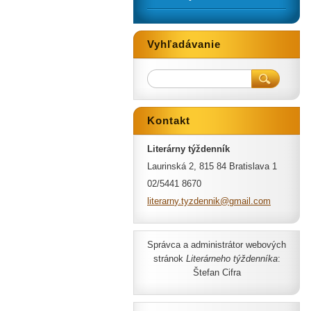
Vyhľadávanie
Kontakt
Literárny týždenník
Laurinská 2, 815 84 Bratislava 1
02/5441 8670
literarn
y.tyzden
nik@gmai
l.com
Správca a administrátor webových
stránok
Literárneho týždenníka
:
Štefan Cifra