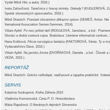
Vydal Miloš Hric a autor, 2016.)
Iveta Zaťovičová:
Tanečnica z hracej skrinky. Dokedy?
(KUGLEROVÁ, Z
Spolok slovenských spisovateľov, 2016.)
Miloš Drastich:
Prastaré slovanstvo dôkazmi spisov
(SEMEŠ, Anton: Nie 
Iternational Association Semes-Semmes, 2014).
Viliam Apfel:
Po noci prišiel deň
(ROGUĽOVÁ, Jaroslava , a kol.: Pramene
Slováci a druhá svetová vojna. Bratislava: Literárne informačné centrum, 
Hana Košková:
Fikcia rozvíjajúca fantáziu
(FAKTOROVÁ, Xénia:
Ty a tv
Vydavateľstvo Daxe, 2016.)
Viliam Apfel:
Na javisku života
(DVOŘÁKOVÁ, Daniela , a kol.: Človek a sv
VEDA, 2015.)
REPORTÁŽ
Miloš Drastich:
Grécko veľkolepé, nadčasové a tajuplne praktické: Volanie
SERVIS
Katarína Soukupová:
Kniha Záhoria 2015
Vladimíra Komorovská:
Cena P. O. Hviezdoslava
Mária Rapošová:
O literárnych dejinách Slovenska