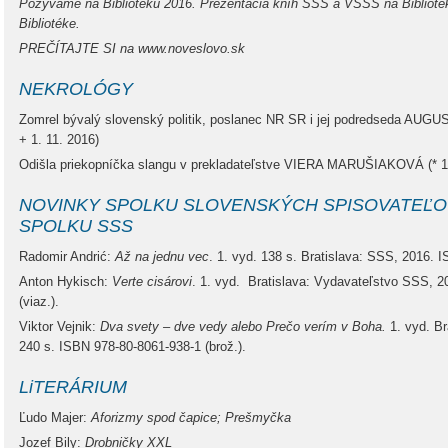
Pozývame na Bibliotéku 2016. Prezentácia kníh SSS a VSSS na Bibliotéke
Bibliotéke.
PREČÍTAJTE SI na www.noveslovo.sk
NEKROLÓGY
Zomrel bývalý slovenský politik, poslanec NR SR i jej podredseda AUG
+ 1. 11. 2016)
Odišla priekopníčka slangu v prekladateľstve VIERA MARUŠIAKOVÁ (* 19.
NOVINKY SPOLKU SLOVENSKÝCH SPISOVATEĽO
SPOLKU SSS
Radomir Andrić:
Až na jednu vec
. 1. vyd. 138 s. Bratislava: SSS, 2016. 
Anton Hykisch:
Verte cisárovi
. 1. vyd. Bratislava: Vydavateľstvo SSS, 2
(viaz.).
Viktor Vejnik:
Dva svety – dve vedy alebo Prečo verím v Boha.
1. vyd. Br
240 s. ISBN 978-80-8061-938-1 (brož.).
LiTERÁRIUM
Ľudo Majer:
Aforizmy spod čapice; Prešmyčka
Jozef Bily:
Drobničky XXL