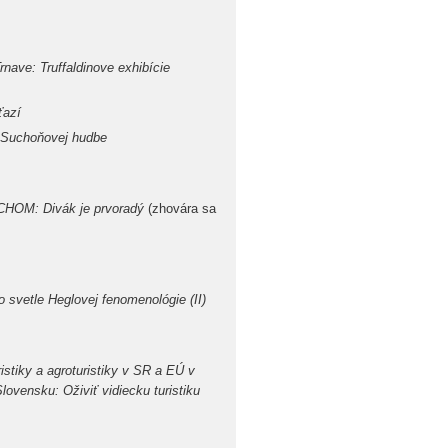
nave: Truffaldinove exhibície
ťazí
a Suchoňovej hudbe
CHOM: Divák je prvoradý
(zhovára sa
 svetle Heglovej fenomenológie (II)
ristiky a agroturistiky v SR a EÚ v
ovensku: Oživiť vidiecku turistiku