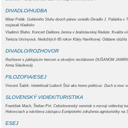
DIVADLO/HUDBA
Milan Polák:
Goldoniho Sluhu dvoch pánov uviedlo Divadlo J. Palárika v Tr
rozjasali hľadisko
Vladimír Blaho:
Koncert Dalibora Jenisa v bratislavskej Redute: Kvalita ví
Terézia Ursínyová:
Nedožitých 85 rokov Kláry Havlíkovej: Oddane slúžil
DIVADLO/ROZHOVOR
Rozhovor s jubilujúcim hercom a skvelým recitátorom DUŠANOM JAMRI
Anna Sláviková)
FILOZOFIA/ESEJ
Vincent Šabík:
Intelektuál Ľudovít Štúr ako homo politicus: Duch a moc vo
SLOVENSKÝ VIDIEK/TURISTIKA
František Mach, Štefan Píri
: Celoslovenský seminár o rozvoji vidieckej tu
Hokovciach a návšteva zástupcu Európskeho združenia agroturistiky na Sl
ESEJ