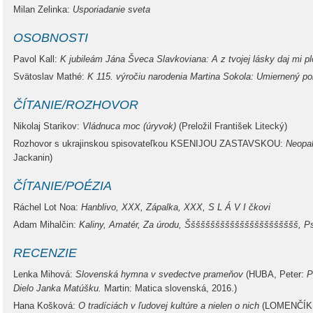
Milan Zelinka:
Usporiadanie sveta
OSOBNOSTI
Pavol Kall:
K jubileám Jána Šveca Slavkoviana: A z tvojej lásky daj mi pl
Svätoslav Mathé:
K 115. výročiu narodenia Martina Sokola: Umiernený pol
ČÍTANIE/ROZHOVOR
Nikolaj Starikov:
Vládnuca moc (úryvok)
(Preložil František Litecký)
Rozhovor s ukrajinskou spisovateľkou KSENIJOU ZASTAVSKOU:
Neopa
Jackanin)
ČÍTANIE/POÉZIA
Ráchel Lot Noa:
Hanblivo, XXX, Zápalka, XXX, S L Á V I čkovi
Adam Mihalčin:
Kaliny, Amatér, Za úrodu, Ššššššššššššššššššššššš, Ps
RECENZIE
Lenka Mihová:
Slovenská hymna v svedectve prameňov
(HUBA, Peter:
P
Dielo Janka Matúšku.
Martin: Matica slovenská, 2016.)
Hana Košková:
O tradíciách v ľudovej kultúre a nielen o nich
(LOMENČÍK,