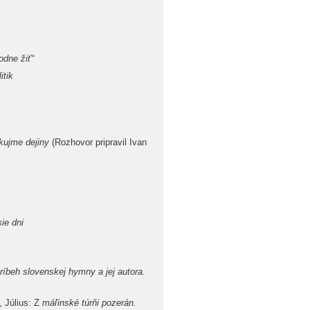
odne žiť“
itik
kujme dejiny
(Rozhovor pripravil Ivan
ie dni
ríbeh slovenskej hymny a jej autora.
 Július: Z
máľinské túrňi pozerán.