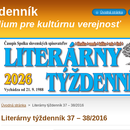
ždenník
Úvodná stránka
ium pre kultúrnu verejnosť
Úvodná stránka
>
Literárny týždenník 37 – 38/2016
Literárny týždenník 37 – 38/2016