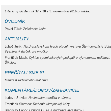
Literárny týždenník
37 – 38 z 9. novembra 2016 prináša:
ÚVODNÍK
Pavol Fűkő:
Zvliekanie kože
AKTUALITY
Ľuboš Jurík:
Na Bratislavskom hrade otvorili výstavu Štyri generácie Sch
Vysnívaný darček pre vnučku
František Mach:
Cyklus spomienkových podujatí o významnom rodákovi: 
Šikulovi
PREČÍTALI SME SI
Manifest radikálneho realizmu
KOMENTÁRE/DOMOV/ZAHRANIČIE
Ľudovít Števko:
Novinárska morálka v závoze
František Škvrnda:
Riešenie ukrajinskej krízy
Branislav Fábry:
Dohoda CETA a nadpráva investorov?