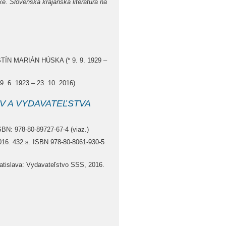
. Slovenská krajanská literatúra na
USTÍN MARIÁN HÚSKA (* 9. 9. 1929 –
 6. 1923 – 23. 10. 2016)
V A VYDAVATEĽSTVA
ISBN: 978-80-89727-67-4 (viaz.)
016. 432 s. ISBN 978-80-8061-930-5
atislava: Vydavateľstvo SSS, 2016.